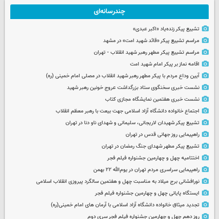
چندرسانه‌ای
تشییع پیکر زنده‌یاد «اکبر عبدی»
مراسم تشییع پیکر «قائد شهید امت» در مشهد
مراسم تشییع پیکر مطهر رهبر شهید انقلاب - تهران
اقامه نماز بر پیکر امام شهید امت
آیین وداع مردم با پیکر مطهر رهبر شهید انقلاب در مصلی امام خمینی (ره)
نشست خبری سخنگوی ستاد بزرگداشت عروج خونین رهبر شهید
نشست خبری هفتمین نمایشگاه مجازی کتاب
اجتماع خانواده دانشگاه آزاد اسلامی جهت بیعت با رهبر معظم انقلاب
تشییع پیکر شهیدان لاریجانی، سلیمانی و شهدای ناو دنا در تهران
راهپیمایی روز جهانی قدس در تهران
تشییع پیکر مطهر شهدای جنگ رمضان در تهران
اختتامیه چهل و چهارمین جشنواره فیلم فجر
راهپیمایی سراسری مردم تهران در یوم‌الله ۲۲ بهمن
نورافشانی برج میلاد به مناسبت چهل‌ و هفتمین سالگرد پیروزی انقلاب اسلامی
ایستگاه پایانی چهل و چهارمین جشنواره فیلم فجر
تجدید میثاق خانواده دانشگاه آزاد اسلامی با آرمان های امام خمینی(ره)
روز دهم چهل و چهارمین جشنواره فیلم فجر سری دوم