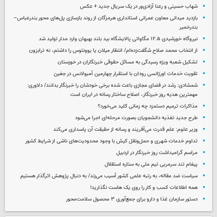
شهاب حسینی و رعنا آزادی‌ور در یک سریال جدید + عکس
بازدید میدانی معاون عمرانی استانداری هرمزگان از روند بازسازی پل‌های محور بندرعباس–
بندرخمیر
نیروگاه خورشیدی ۱۲.۵ مگاواتی پالایشگاه بید بلند بهبهان وارد مدار تولید شد
از انتخاب محمد صلاح شگفت‌زده‌ام/ انتظار میلان یا یوونتوس را داشتم، نه ترابزون
تشکیل شعبه ویژه رسیدگی به مسائل حقوقی خبرنگاران در خوزستان
تقویت خدمات اورژانسی رودان با استقرار چهارمین آمبولانس در جغین
شمشادی: رشد در فضای مجازی باعث شده برخی خودشان را خبرنگار بدانند/ دلاوری:
مهمترین هدیه‌ روز خبرنگار، اصلاح ساختار رسانه در ایران است
مذاکرات ترمیم دستمزد چه زمانی کلید می‌خورد؟
طرح جدید تغذیه دانشجویان بصورت مرحله‌ای اجرا می‌شود
وزیر علوم: علم قدرت می‌آفریند و رسانه از حقیقت آن پاسداری می‌کند
تداوم خدمات شهری و حمل‌ونقل کیش با وجود محدودیت‌های ناشی از شرایط کشور
مراسم گرامیداشت روز خبرنگار در اردبیل
پیغام تند سرمربی تیم ملی به ستاره استقلال
سیاست ضد مقاله، به رتبه علمی کشور آسیب می‌زند/ به دنبال پژوهش اثرگذار هستیم
همه اطلاعات کسب‌ و کار را روی یک هاست نگذارید!
دستور سازمان غذا و دارو برای جمع‌آوری ۳ محصول سلامت‌محور