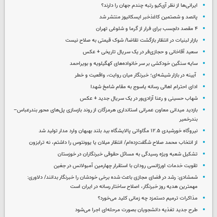
ایرانی‌ها از نظر آی‌کیو رتبه چندم جهان را دارند؟
پانصد و شصتمین کاغذخبر ایسکانیوز منتشر شد
۴ مقصد دلچسب برای فرار از گرما و شلوغی تهران
بازار لبنیات در انتظار بازگشت تقاضا/ شوک قیمتی به صلاح نیست
سعید آقاخانی و حجازی‌فر در یک سریال تاریخی + عکس
سایه سنگین خودکشی بر سر خانواده‌های کهگیلویه و بویراحمد
آیینه در بازار شیشه‌ای؛ خبرنگار میان روایت، واقعیت و خطر
ادای احترام اهالی رسانه یاسوج به مقام شامخ شهدا
شهاب حسینی و رعنا آزادی‌ور در یک سریال جدید + عکس
بازدید میدانی معاون عمرانی استانداری هرمزگان از روند بازسازی پل‌های محور بندرعباس–
بندرخمیر
نیروگاه خورشیدی ۱۲.۵ مگاواتی پالایشگاه بید بلند بهبهان وارد مدار تولید شد
از انتخاب محمد صلاح شگفت‌زده‌ام/ انتظار میلان یا یوونتوس را داشتم، نه ترابزون
تشکیل شعبه ویژه رسیدگی به مسائل حقوقی خبرنگاران در خوزستان
تقویت خدمات اورژانسی رودان با استقرار چهارمین آمبولانس در جغین
شمشادی: رشد در فضای مجازی باعث شده برخی خودشان را خبرنگار بدانند/ دلاوری:
مهمترین هدیه‌ روز خبرنگار، اصلاح ساختار رسانه در ایران است
مذاکرات ترمیم دستمزد چه زمانی کلید می‌خورد؟
طرح جدید تغذیه دانشجویان بصورت مرحله‌ای اجرا می‌شود