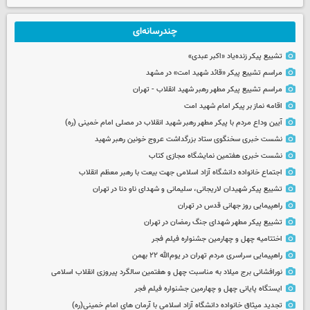
چندرسانه‌ای
تشییع پیکر زنده‌یاد «اکبر عبدی»
مراسم تشییع پیکر «قائد شهید امت» در مشهد
مراسم تشییع پیکر مطهر رهبر شهید انقلاب - تهران
اقامه نماز بر پیکر امام شهید امت
آیین وداع مردم با پیکر مطهر رهبر شهید انقلاب در مصلی امام خمینی (ره)
نشست خبری سخنگوی ستاد بزرگداشت عروج خونین رهبر شهید
نشست خبری هفتمین نمایشگاه مجازی کتاب
اجتماع خانواده دانشگاه آزاد اسلامی جهت بیعت با رهبر معظم انقلاب
تشییع پیکر شهیدان لاریجانی، سلیمانی و شهدای ناو دنا در تهران
راهپیمایی روز جهانی قدس در تهران
تشییع پیکر مطهر شهدای جنگ رمضان در تهران
اختتامیه چهل و چهارمین جشنواره فیلم فجر
راهپیمایی سراسری مردم تهران در یوم‌الله ۲۲ بهمن
نورافشانی برج میلاد به مناسبت چهل‌ و هفتمین سالگرد پیروزی انقلاب اسلامی
ایستگاه پایانی چهل و چهارمین جشنواره فیلم فجر
تجدید میثاق خانواده دانشگاه آزاد اسلامی با آرمان های امام خمینی(ره)