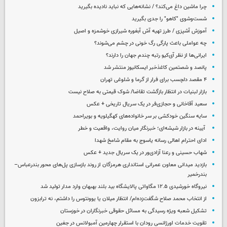
چرا ماشین داغ می‌کند؟ / نشانه‌هایی که نباید نادیده بگیرید
شست‌وشوی "کاهو" را جدی بگیرید
آموزش آشپزی / طرز تهیه آش آبغوره شیرازی خوشمزه و اصیل
چه عواملی باعث پارگی رگ خونی در چشم می‌شوند؟
ایرانی‌ها از نظر آی‌کیو رتبه چندم جهان را دارند؟
پانصد و شصتمین کاغذخبر ایسکانیوز منتشر شد
۴ مقصد دلچسب برای فرار از گرما و شلوغی تهران
بازار لبنیات در انتظار بازگشت تقاضا/ شوک قیمتی به صلاح نیست
سعید آقاخانی و حجازی‌فر در یک سریال تاریخی + عکس
سایه سنگین خودکشی بر سر خانواده‌های کهگیلویه و بویراحمد
آیینه در بازار شیشه‌ای؛ خبرنگار میان روایت، واقعیت و خطر
ادای احترام اهالی رسانه یاسوج به مقام شامخ شهدا
شهاب حسینی و رعنا آزادی‌ور در یک سریال جدید + عکس
بازدید میدانی معاون عمرانی استانداری هرمزگان از روند بازسازی پل‌های محور بندرعباس–
بندرخمیر
نیروگاه خورشیدی ۱۲.۵ مگاواتی پالایشگاه بید بلند بهبهان وارد مدار تولید شد
از انتخاب محمد صلاح شگفت‌زده‌ام/ انتظار میلان یا یوونتوس را داشتم، نه ترابزون
تشکیل شعبه ویژه رسیدگی به مسائل حقوقی خبرنگاران در خوزستان
تقویت خدمات اورژانسی رودان با استقرار چهارمین آمبولانس در جغین