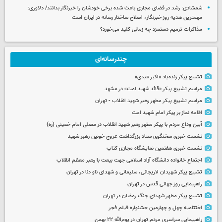
شمشادی: رشد در فضای مجازی باعث شده برخی خودشان را خبرنگار بدانند/ دلاوری:
مهمترین هدیه‌ روز خبرنگار، اصلاح ساختار رسانه در ایران است
مذاکرات ترمیم دستمزد چه زمانی کلید می‌خورد؟
چندرسانه‌ای
تشییع پیکر زنده‌یاد «اکبر عبدی»
مراسم تشییع پیکر «قائد شهید امت» در مشهد
مراسم تشییع پیکر مطهر رهبر شهید انقلاب - تهران
اقامه نماز بر پیکر امام شهید امت
آیین وداع مردم با پیکر مطهر رهبر شهید انقلاب در مصلی امام خمینی (ره)
نشست خبری سخنگوی ستاد بزرگداشت عروج خونین رهبر شهید
نشست خبری هفتمین نمایشگاه مجازی کتاب
اجتماع خانواده دانشگاه آزاد اسلامی جهت بیعت با رهبر معظم انقلاب
تشییع پیکر شهیدان لاریجانی، سلیمانی و شهدای ناو دنا در تهران
راهپیمایی روز جهانی قدس در تهران
تشییع پیکر مطهر شهدای جنگ رمضان در تهران
اختتامیه چهل و چهارمین جشنواره فیلم فجر
راهپیمایی سراسری مردم تهران در یوم‌الله ۲۲ بهمن