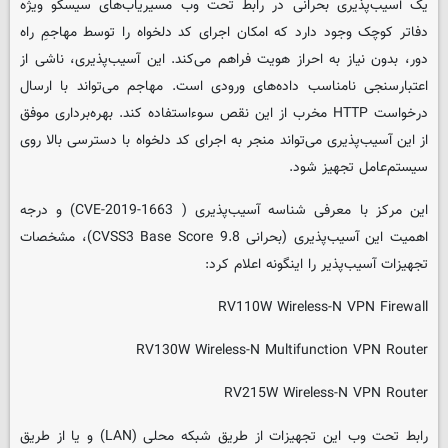
یک آسیب‌پذیری بحرانی در رابط تحت وب مسیریاب‌های سیسکو ویژه
دفاتر کوچک وجود دارد که امکان اجرای کد دلخواه را توسط مهاجمِ راه
دور، بدون نیاز به احراز هویت فراهم می‌کند. این آسیب‌پذیری، ناشی از
اعتبارسنجی نامناسب داده‌های ورودی است. مهاجم می‌تواند با ارسال
درخواست HTTP مخرب از این نقص سوءاستفاده کند. بهره‌برداری موفق
از این آسیب‌پذیری می‌تواند منجر به اجرای کد دلخواه با دسترسی بالا روی
سیستم‌عامل تجهیز شود.
این مرکز با معرفی شناسه آسیب‌پذیری ( CVE-2019-1663) و درجه
اهمیت این آسیب‌پذیری (بحرانی CVSS3 Base Score 9.8)، مشخصات
تجهیزات آسیب‌پذیر را اینگونه اعلام کرد:
RV110W Wireless-N VPN Firewall
RV130W Wireless-N Multifunction VPN Router
RV215W Wireless-N VPN Router
رابط تحت وب این تجهیزات از طریق شبکه محلی (LAN) و یا از طریق