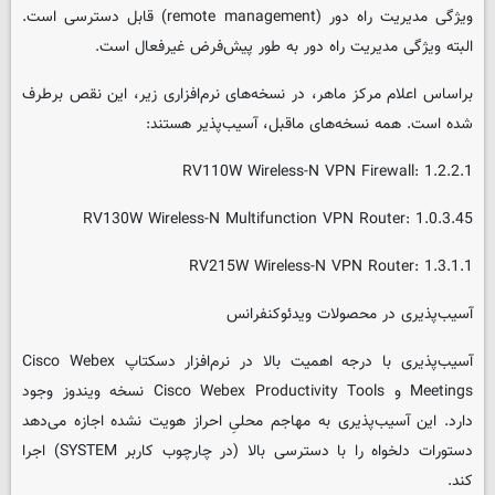
ویژگی مدیریت راه دور (remote management) قابل دسترسی است.
البته ویژگی مدیریت راه دور به طور پیش‌فرض غیرفعال است.
براساس اعلام مرکز ماهر، در نسخه‌های نرم‌افزاری زیر، این نقص برطرف
شده است. همه نسخه‌های ماقبل، آسیب‌پذیر هستند:
RV110W Wireless-N VPN Firewall: 1.2.2.1
RV130W Wireless-N Multifunction VPN Router: 1.0.3.45
RV215W Wireless-N VPN Router: 1.3.1.1
آسیب‌پذیری در محصولات ویدئوکنفرانس
آسیب‌پذیری با درجه اهمیت بالا در نرم‌افزار دسکتاپ Cisco Webex
Meetings و Cisco Webex Productivity Tools نسخه ویندوز وجود
دارد. این آسیب‌پذیری به مهاجم محلیِ احراز هویت نشده اجازه می‌دهد
دستورات دلخواه را با دسترسی بالا (در چارچوب کاربر SYSTEM) اجرا
کند.