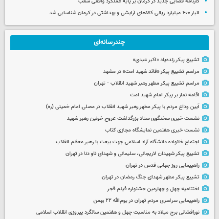
کارنامه قضایی جدید در کرمان بر پایه عملکرد واقعی شعب
انبار ۴۰۰ میلیارد ریالی کالاهای آرایشی و بهداشتی در کرمان شناسایی شد
چندرسانه‌ای
تشییع پیکر زنده‌یاد «اکبر عبدی»
مراسم تشییع پیکر «قائد شهید امت» در مشهد
مراسم تشییع پیکر مطهر رهبر شهید انقلاب - تهران
اقامه نماز بر پیکر امام شهید امت
آیین وداع مردم با پیکر مطهر رهبر شهید انقلاب در مصلی امام خمینی (ره)
نشست خبری سخنگوی ستاد بزرگداشت عروج خونین رهبر شهید
نشست خبری هفتمین نمایشگاه مجازی کتاب
اجتماع خانواده دانشگاه آزاد اسلامی جهت بیعت با رهبر معظم انقلاب
تشییع پیکر شهیدان لاریجانی، سلیمانی و شهدای ناو دنا در تهران
راهپیمایی روز جهانی قدس در تهران
تشییع پیکر مطهر شهدای جنگ رمضان در تهران
اختتامیه چهل و چهارمین جشنواره فیلم فجر
راهپیمایی سراسری مردم تهران در یوم‌الله ۲۲ بهمن
نورافشانی برج میلاد به مناسبت چهل‌ و هفتمین سالگرد پیروزی انقلاب اسلامی