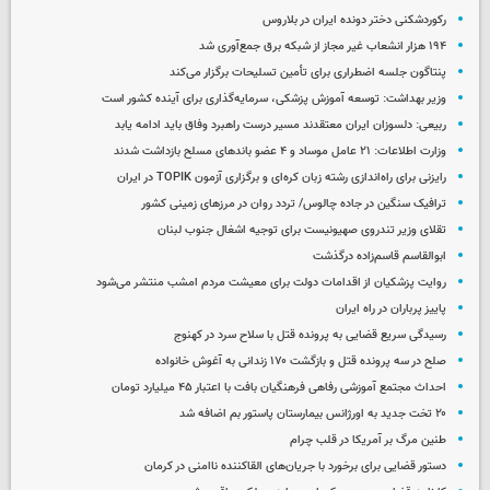
رکوردشکنی دختر دونده ایران در بلاروس
۱۹۴ هزار انشعاب غیر مجاز از شبکه برق جمع‌آوری شد
پنتاگون جلسه اضطراری برای تأمین تسلیحات برگزار می‌کند
وزیر بهداشت: توسعه آموزش پزشکی، سرمایه‌گذاری برای آینده کشور است
ربیعی: دلسوزان ایران معتقدند مسیر درست راهبرد وفاق باید ادامه یابد
وزارت اطلاعات: ۲۱ عامل موساد و ۴ عضو باندهای مسلح بازداشت شدند
رایزنی برای راه‌اندازی رشته زبان کره‌ای و برگزاری آزمون TOPIK در ایران
ترافیک سنگین در جاده چالوس/ تردد روان در مرزهای زمینی کشور
تقلای وزیر تندروی صهیونیست برای توجیه اشغال جنوب لبنان
ابوالقاسم قاسم‌زاده درگذشت
روایت پزشکیان از اقدامات دولت برای معیشت مردم امشب منتشر می‌شود
پاییز پرباران در راه ایران
رسیدگی سریع قضایی به پرونده قتل با سلاح سرد در کهنوج
صلح در سه پرونده قتل و بازگشت ۱۷۰ زندانی به آغوش خانواده
احداث مجتمع آموزشی رفاهی فرهنگیان بافت با اعتبار ۴۵ میلیارد تومان
۲۰ تخت جدید به اورژانس بیمارستان پاستور بم اضافه شد
طنین مرگ بر آمریکا در قلب چرام
دستور قضایی برای برخورد با جریان‌های القاکننده ناامنی در کرمان