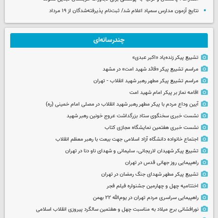
نتایج آزمون مدارس سمپاد اعلام شد/ ثبت‌نام پذیرفته‌شدگان از ۱۹ مرداد
چندرسانه‌ای
تشییع پیکر زنده‌یاد «اکبر عبدی»
مراسم تشییع پیکر «قائد شهید امت» در مشهد
مراسم تشییع پیکر مطهر رهبر شهید انقلاب - تهران
اقامه نماز بر پیکر امام شهید امت
آیین وداع مردم با پیکر مطهر رهبر شهید انقلاب در مصلی امام خمینی (ره)
نشست خبری سخنگوی ستاد بزرگداشت عروج خونین رهبر شهید
نشست خبری هفتمین نمایشگاه مجازی کتاب
اجتماع خانواده دانشگاه آزاد اسلامی جهت بیعت با رهبر معظم انقلاب
تشییع پیکر شهیدان لاریجانی، سلیمانی و شهدای ناو دنا در تهران
راهپیمایی روز جهانی قدس در تهران
تشییع پیکر مطهر شهدای جنگ رمضان در تهران
اختتامیه چهل و چهارمین جشنواره فیلم فجر
راهپیمایی سراسری مردم تهران در یوم‌الله ۲۲ بهمن
نورافشانی برج میلاد به مناسبت چهل‌ و هفتمین سالگرد پیروزی انقلاب اسلامی