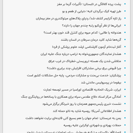
پشت پرده کلافگی در تابستان؛ تأثیرات گرما بر مغز
طرز تهیه کیک برگردان انبه؛ دنیایی از طعم و بو
راز تازه آلزایمر کشف شد/ ردپای پلاک‌های میتوکندری در مغز بیماران
ایرانی‌ها از نظر آی‌کیو رتبه چندم جهان را دارند؟
هندوانه یا طالبی؛ کدام‌ میوه برای کنترل قند خون بهتر است؟
گربه‌ها شاید کلید درمان سرطان در انسان باشند
آغاز ثبت‌نام‌ آزمون کارشناسی ارشد علوم پزشکی از فردا
هشدار نمایندگان جمهوری‌خواه به ترامپ درباره جنگ علیه ایران
متلاشی شدن یک هسته تروریستی خطرناک در غرب عراق
چرا قبوض برق برخی مشترکان افزایش چند برابری داشت؟
پزشکیان: خدمت بی‌منت و مشارکت مردمی، پایه حل مشکلات کشور است
بیفوما در پرسپولیس ماندنی شد
ایران، شریک اتحادیه اقتصادی اوراسیا در مسیر توسعه تجارت
آمادگی مرکز اسناد دفاع مقدس سپاه برای همکاری با رسانه‌ها در روایتگری جنگ
نشست خبری رئیس‌جمهور همزمان با روز خبرنگار برگزار می‌شود
هشدار اطلاعاتی آمریکا: روسیه شاید به ناتو حمله کند
یمن به عربستان: تمام جهان را هم بسیج کنی فایده‌ای برایت نخواهد داشت
حملات پهپادی و شهپادی اوکراین علیه روسیه
انصارالله: پاکستان و ترکیه به پوششی برای تجاوزات عربستان تبدیل نشوند