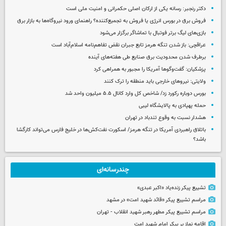
دکتر رنجبر: رسانه یکی از ارکان اصلی حکمرانی و امنیت ملی است
فروش برق در بورس انرژی یا فروش به تجمیع‌کننده؟ راهنمای ورود نیروگاه‌ها به بازار برق
بازی‌های لیگ برتر فوتبال با تماشاگر برگزار می‌شود
عراقچی: باز شدن تنگه هرمز تابع جبران نقض تفاهم‌نامه اسلام‌آباد است
برطرف شدن محدودیت‌ برق صنایع طی هفته‌های آینده
پزشکیان: گفت‌وگوها آمریکا را مجبور به همراهی کرد
ولایتی: نیروهای خارجی باید منطقه را ترک کنند
بورس دوباره رکورد زد/ شاخص کل وارد کانال ۵.۵ میلیون واحد شد
حمله پهپادی به پالایشگاه لیبی
هشدار نسبت به وقوع تندباد در تهران
باتلاق راهبردی آمریکا در تنگه هرمز/ اسکورت نفت‌کش‌ها در خلیج فارس می‌تواند کارگشا
باشد؟
چندرسانه‌ای
تشییع پیکر زنده‌یاد «اکبر عبدی»
مراسم تشییع پیکر «قائد شهید امت» در مشهد
مراسم تشییع پیکر مطهر رهبر شهید انقلاب - تهران
اقامه نماز بر پیکر امام شهید امت