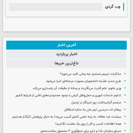
وب گردی
آخرین اخبار
اخبار پربازدید
داغ‌ترین خبرها
مذاکرات ترمیم دستمزد چه زمانی کلید می‌خورد؟
طرح جدید تغذیه دانشجویان بصورت مرحله‌ای اجرا می‌شود
وزیر علوم: علم قدرت می‌آفریند و رسانه از حقیقت آن پاسداری می‌کند
تداوم خدمات شهری و حمل‌ونقل کیش با وجود محدودیت‌های ناشی از شرایط کشور
مراسم گرامیداشت روز خبرنگار در اردبیل
پیغام تند سرمربی تیم ملی به ستاره استقلال
سیاست ضد مقاله، به رتبه علمی کشور آسیب می‌زند/ به دنبال پژوهش اثرگذار هستیم
همه اطلاعات کسب‌ و کار را روی یک هاست نگذارید!
دستور سازمان غذا و دارو برای جمع‌آوری ۳ محصول سلامت‌محور