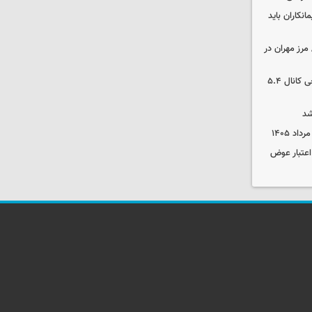
نکاران باید
مرز مهران در
بورس رشد کرد/ شکستن رکورد تاریخی کانال ۵.۴
شد
 اعتبار عوض