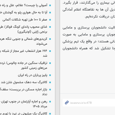
 بیماری را می‌گذارنند، قرار بگیرد.
آمبولی پا چیست؟ علائم، علل و راه د
ل آن ها به نقاهتگاه اعلام آمادگی
آیا تا به حال هواری پلو به گوشتان 
ن دریافت نکرده‌ایم.
صفر تا ۱۰۰ طرز تهیه شکلات آلمانی
غذای محبوب پاندای کونگ فوکار/ طرز
الیت دانشجویان پرستاری و مامایی
برنجی ژاپنی (اونیگیری)
جویان پرستاری و مامایی به صورت
کریدورهای شمالی و جنوبی تنگه هر
انی هستند؛ در واقع یک تیم پزشکی
می‌شوند
رونا تشکیل شد که همراه دانشجویان
۱۹۴ هزار انشعاب غیر مجاز از شبکه 
شد
ترافیک سنگین در جاده چالوس/ تردد 
مرزهای زمینی کشور
پاییز پرباران در راه ایران
کالابرگ سه دهک مشمول شارز شد
بازار اجاره مسکن در بن‌بست؛ سقف‌
نداد
مرداد ۱۴۰۵
کالابرگ یک میلیونی در نبرد با تورم 