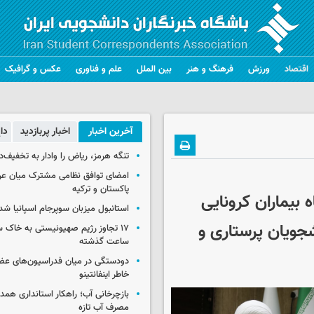
اقتصاد
ورزش
فرهنگ و هنر
بین الملل
علم و فناوری
عکس و گرافیک
آخرین اخبار
اخبار پربازدید
دا
تنگه هرمز، ریاض را وادار به تخفیف‌
امضای توافق نظامی مشترک میان عر
پاکستان و ترکیه
 بیماران کرونایی
استانبول میزبان سوپرجام اسپانیا شد
کی 40 نفره از دانشجویان پرستاری و
ساعت گذشته
دودستگی در میان فدراسیون‌های عضو
خاطر اینفانتینو
بازچرخانی آب؛ راهکار استانداری هم
مصرف آب تازه