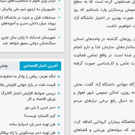
دیدار وزیر علوم با شخصیت‌های سیاس
حلول ضدعفونی کرده است که به سطح
علیپوریان به اردوی تیم ملی والیبال
 پرستاران وارد شده‌ایم که روز
 صورت بهتری در اختیار دانشگاه آزاد
مسابقات قرآن و عترت در دانشگاه آزا
پیوند میان دانش مدرن و آموزه‌های 
سک خواهیم داشت.
است
شهرستان اسدآباد تا پایان سال جاری 
ز روزهای گذشته در واحدهای استان
سنگ‌شکن دولتی مجهز خواهد شد
انداردهای سازمان غذا و دارو انجام
ام شده است. در واقع تمامی فعالیت
ورت علمی و کارشناسی صورت گرفته
آخرین اخبار اقتصادی
چندرس
تنگه هرمز، ریاض را وادار به تخفیف‌
اه جهادی دانشگاه آزاد گفت: بخش
قیمت نفت در بازار جهانی افزایش یاف
نه روزی، اماکن عمومی شهر اهواز و
بررسی ضوابط افزایش اعتبار کالابر
وزرای اقتصاد و کار
ه دنبال رفع برخی نیازهای مردم
دسر عربی با پتی بور
کرم کاستارد چیست؟
نقاهتگاه بیماران کرونایی اضافه کرد:
طرز تهیه دسر پان اسپانیا ساده
شد که سوله‌های ورزشی و فضاهای
طرز تهیه دسر بیسکویتی با ژله پرتقال