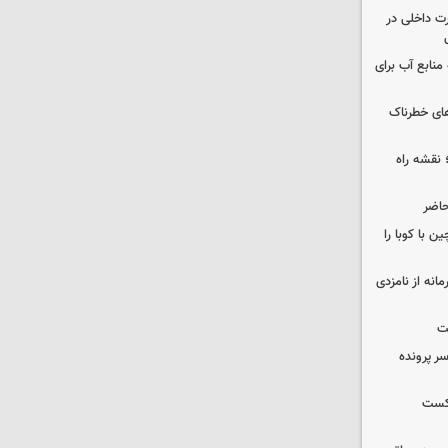
رت داخلی در
منابع آب برای
های خطرناک
نقشه راه
حاضر
 با کوبا را
حمایت محرمانه از نامزدی
ت
سر پرونده
شکست