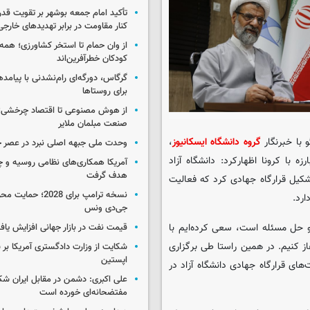
تأکید امام جمعه بوشهر بر تقویت قد
کنار مقاومت در برابر تهدیدهای خارجی
از وان حمام تا استخر کشاورزی؛ همه 
کودکان خطرآفرین‌اند
گرگاس، دورگه‌ای رام‌نشدنی با پیامد
برای روستاها
از هوش مصنوعی تا اقتصاد چرخشی؛ 
صنعت مبلمان ملایر
 با خبرنگار
گروه دانشگاه ایسکانیوز
،
وحدت ملی جبهه اصلی نبرد در عصر 
 با کرونا اظهارکرد: دانشگاه آزاد
آمریکا همکاری‌های نظامی روسیه و چین
هدف گرفت
کیل قرارگاه جهادی کرد که فعالیت
نسخه ترامپ برای 2028؛ 
ارد.
جی‌دی ونس
 و حل مسئله است، سعی کرده‌ایم با
قیمت نفت در بازار جهانی افزایش یاف
غاز کنیم. در همین راستا طی برگزاری
شکایت از وزارت دادگستری آمریکا بر 
اپستین
ای قرارگاه جهادی دانشگاه آزاد در
علی اکبری: دشمن در مقابل ایران 
مفتضحانه‌ای خورده است