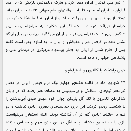
از تیم ملی فوتبال ایران مهیا کرد و مارک ویلموتس بلژیکی که با امید
فراوان به ایران آمده بود تا پایان رقابتهای جام جهانی ۲۰۲۲ با ایران بماند
زودتر از موعد مقرر از ایران رفت. حالا او از ایران به فیفا شکایت کرده و
خواستار دریافت غرامت است، اگر این شکایت به سرانجام برسد پول
هنگفتی روی دست فدراسیون فوتبال ایران می‌گذارد. ویلموتس برای اینکه
نشان دهد در گرفتن حق و حقوقش از ایران تا چه اندازه جدی است گفته
پس از خارج شدن از ایران به چهار پیشنهاد مربیگری در تیمهای ملی و
باشگاهی جواب رد داده است.
دربی پایتخت با کالدرون و استراماچو
۳۱ شهریور ماه در قالب هفته‌ی چهارم لیگ برتر فوتبال ایران در فصل
نوزدهم تیم‌های استقلال و پرسپولیس به مصاف هم رفتند که در پایان
شاگردان کالدرون با تک گل بازیکن جوان خود مهدی عبدی آبی‌پوشان را
با شکست روبرو کردند. این بازی جذابیت‌های بصری زیادی نداشت و دو
تیم با احتیاط زیادی گام در آن گذاشته بودند. البته استقلال می‌توانست
بازی را به تساوی بکشاند و حداقل در این بازی مهم و حساس بازنده
نباشد، اما علی کریمی با بی دقتی ضربه پنالتی را از دست داد و فرصت