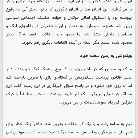
ایران غریو شادی دختران و زنان ایرانی فضای ورزشگاه بزرگ آزادی را در
بر می‌گرفت. این اتفاق بعد از اتفاق ناگواری که برای دختر آبی به وقوع
پیوسته بود با استقبال اهالی فوتبال و جوامع مختلف اجتماعی سیاسی
روبرو شد. هرچند امیدواری به حضور زنان و دختران در رقابتهای لیگ و
مسابقات داخلی بیشتر شد اما حضور بانوان تاکنون فقط به آن یکبار
محدود شده است. مگر اینکه در آینده اتفاقات دیگری رقم بخورد.
ویلموتس به زمین سفت خورد
مارک ویلموتس که در باد پیروزی بر کامبوج و هنگ کنگ خوابیده بود از
عقب افتادن پرداخت دستمزدش در آستانه‌ی بازی با بحرین ناراحت شد
اما به روی خود نیاورد و در پاسخ سوال خبرنگاری در این زمینه گفت این
مسائل در دنیای مربیگری یک امر طبیعی و عادی است و مطمئناً با درک
طرفین قرارداد سوءتفاهمات از بین می‌رود.
تیم به منامه رفت و با یک گل مغلوب بحرین شد. ظاهراً زنگ خطر برای
تیم ملی با مربیگری ویلموتس به صدا درآمده بود، اما مارک ویلموتس این