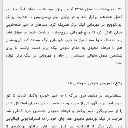
۲۶ اردیبهشت ماه سال ۱۳۹۸ آخرین روزی بود که مسابقات لیگ برتر در
فصل هجدهم برگزار شد و در پایان تیم پرسپولیس با هدایت برانکو
ایوانکوویچ در قهرمانی لیگ برتر هتریک کرد. سپاهان با امیر قلعه‌نویی
خیلی تلاش کرد تا مانع قهرمانی سرخ‌پوشان پایتخت شود اما موفق نشد
و با اختلاف تنها سه امتیاز به نایب قهرمانی لیگ بسنده کرد آبی‌پوشان
هم با فرهاد مجیدی به مقام سومی لیگ برتر دست یافتند تا برای
ششمین فصل متوالی دستشان از جام و قهرمانی در لیگ برتر کوتاه
بماند.
وداع با مربیان خارجی سرخابی ها
استقلالی‌ها در مشهد بازی بزرگ را به شهر خودرو واگذار کردند تا کور
سوی امید برای قهرمانی از بین برود به همین دلیل مدیران استقلال شفر
را از سرمربیگری تیم برکنار و فرهاد مجیدی جانشین مرد آلمانی شد
هرچند در لیگ نوزدهم مجیدی هم جای خود را به استراماچونی ایتالیایی
داد. یکی دیگر از اتفاقات غیر قابل باور رفتن برانکو ایوانکوویچ از