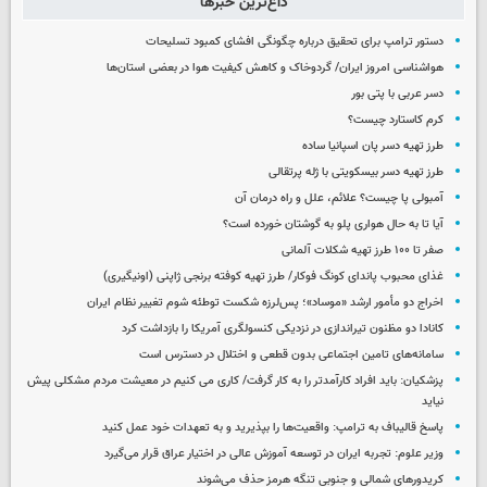
داغ‌ترین خبرها
دستور ترامپ برای تحقیق درباره چگونگی افشای کمبود تسلیحات
هواشناسی امروز ایران/ گردوخاک و کاهش کیفیت هوا در بعضی استان‌ها
دسر عربی با پتی بور
کرم کاستارد چیست؟
طرز تهیه دسر پان اسپانیا ساده
طرز تهیه دسر بیسکویتی با ژله پرتقالی
آمبولی پا چیست؟ علائم، علل و راه درمان آن
آیا تا به حال هواری پلو به گوشتان خورده است؟
صفر تا ۱۰۰ طرز تهیه شکلات آلمانی
غذای محبوب پاندای کونگ فوکار/ طرز تهیه کوفته برنجی ژاپنی (اونیگیری)
اخراج دو مأمور ارشد «موساد»؛ پس‌لرزه شکست توطئه شوم تغییر نظام ایران
کانادا دو مظنون تیراندازی در نزدیکی کنسولگری آمریکا را بازداشت کرد
سامانه‌های تامین اجتماعی بدون قطعی و اختلال در دسترس است
پزشکیان: باید افراد کارآمدتر را به کار گرفت/ کاری می کنیم در معیشت مردم مشکلی پیش
نیاید
پاسخ قالیباف به ترامپ: واقعیت‌ها را بپذیرید و به تعهدات خود عمل کنید
وزیر علوم: تجربه ایران در توسعه آموزش عالی در اختیار عراق قرار می‌گیرد
کریدورهای شمالی و جنوبی تنگه هرمز حذف می‌شوند