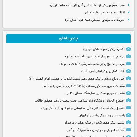
ضربه مغزی بیش از ۷۰۰ نظامی آمریکایی در حملات ایران
لفاظی جدید ترامپ علیه ایران
آمریکا تحریم‌های جدیدی علیه کوبا اعمال کرد
چندرسانه‌ای
تشییع پیکر زنده‌یاد «اکبر عبدی»
مراسم تشییع پیکر «قائد شهید امت» در مشهد
مراسم تشییع پیکر مطهر رهبر شهید انقلاب - تهران
اقامه نماز بر پیکر امام شهید امت
آیین وداع مردم با پیکر مطهر رهبر شهید انقلاب در مصلی امام خمینی (ره)
نشست خبری سخنگوی ستاد بزرگداشت عروج خونین رهبر شهید
نشست خبری هفتمین نمایشگاه مجازی کتاب
اجتماع خانواده دانشگاه آزاد اسلامی جهت بیعت با رهبر معظم انقلاب
تشییع پیکر شهیدان لاریجانی، سلیمانی و شهدای ناو دنا در تهران
راهپیمایی روز جهانی قدس در تهران
تشییع پیکر مطهر شهدای جنگ رمضان در تهران
اختتامیه چهل و چهارمین جشنواره فیلم فجر