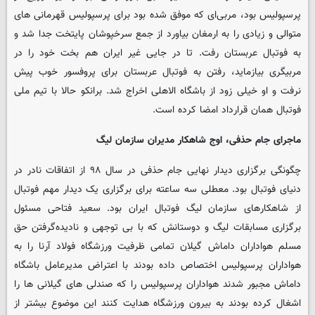
پرسپولیس بود، مربی‌ای که موفق شده بود برای پرسپولیس قهرمانی های
متوالی و زیادی را به ارمغان بیاورد از جمع سرخپوشان پایتخت جدا شد و
به فوتبال عربستان رفت. تا در جایی غیر ایران هم بخت خود را در
مربیگری بیازماید، رفتن به فوتبال عربستان برای پروفسور خوب پیش
نرفت و او خیلی زود از باشگاه الاهلی اخراج شد. برانکو حالا با تیم ملی
فوتبال همان قرارداد امضا کرده است.
ماجرای جام حذفی، اوج شاهکار مدیران سازمان لیگ
چگونگی برگزاری دیدار نهایی جام حذفی در سال ۹۸ از اتفاقات نادر در
دنیای فوتبال بود. معطلی سه ساعته برای برگزاری یک دیدار مهم فوتبال
از شاهکارهای سازمان لیگ فوتبال ایران بود. سعید فتاحی مسئول
برگزاری مسابقات لیگ و دوستانش که با بی توجهی و نادیده‌گرفتن حق
مسلم هواداران داماش گیلان تمامی ظرفیت ورزشگاه فولاد آرنا را به
هواداران پرسپولیس اختصاص داده بودند با اعتراض مدیرعامل باشگاه
داماش مجبور شدند هواداران پرسپولیس را که صندلی های گیلانی ها را
اشغال کرده بودند به بیرون ورزشگاه هدایت کنند این موضوع بیشتر از