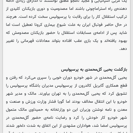
یک مربی اسپانیایی و مجید نامجو مطلق توانستند تا اندازه‌ی زیادی ادامه
دهنده‌ی راه استراماچونی باشند اما مصدومیت و دوری بازیکنان کلیدی از
ترکیب استقلال کار را برای رقابت با پرسپولیس سخت کرده است. هرچند
در حال حاضر فوتبال ایران به علت شیوع بیماری کرونا تعطیل است اما
شاید پس از ادامه‌ی مسابقات استقلال با حضور بازیکنان مصدومش که
بهبود یافته‌اند و یک بازی عقب افتاده بتواند معادلات قهرمانی را تغییر
دهد.
بازگشت یحیی گل‌محمدی به پرسپولیس
یحیی گل‌محمدی در شهر خودرو دوران خوبی را سپری می‌کرد که رفتن و
قطع همکاری گابریل کالدرون از پرسپولیس مدیران باشگاه پرسپولیس را
تشویق کرد که یحیی گل‌محمدی را به تهران بیاورند. مالک و مدیر شهر
خودرو با این انتقال مخالف بودند اما گویا فشار وزارت ورزش و صنعت و
معدن و نامه نوشتن وزیران این دو وزارتخانه به حمیداوی مالک متمول
شهر خودرو کار خودش را کرد و رضایت نامه‌ی حضور گل‌محمدی در
پرسپولیس امضا شد، هواداران مشهدی از این اتفاق به شدت دلخور شدند