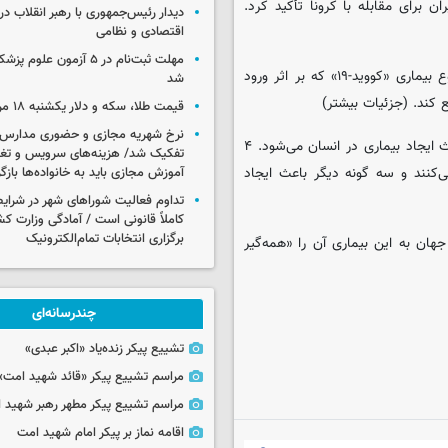
 برای مقابله با کرونا تأکید کرد.
دیدار رئیس‌جمهوری با رهبر انقلاب در
اقتصادی و نظامی
مهلت ثبت‌نام در ۵ آزمون عل
وزارت خارجه روسیه نیز روز دوشنبه از آمریکا خواست در بحبوحه شیوع بیماری «کووید-۱۹» که بر اثر ورود
شد
ع کند. (جزئیات بیشتر)
قیمت طلا، سکه و دلار یکشنبه ۱۸ مرداد ۱۴۰۵
نرخ شهریه مجازی و حضوری مدارس غ
کرونای جدید یکی از ۷ نوع ویروس شناخته شده «کرونا» است که باعث ایجاد بیماری در انسان می‌شود. ۴
تفکیک شد/ هزینه‌های سرویس و تغذی
‌کنند و سه گونه دیگر باعث ایجاد
آموزش مجازی باید به خانواده‌ها بازگ
تداوم فعالیت شوراهای شهر در شرای
کاملاً قانونی است / آمادگی وزارت کش
برگزاری انتخابات تمام‌الکترونیک
ش از ۱۲۱ هزار نفر در سراسر جهان به این بیماری آن را «همه‌گیر
چندرسانه‌ای
تشییع پیکر زنده‌یاد «اکبر عبدی»
مراسم تشییع پیکر «قائد شهید امت»
مراسم تشییع پیکر مطهر رهبر شهید ان
اقامه نماز بر پیکر امام شهید امت