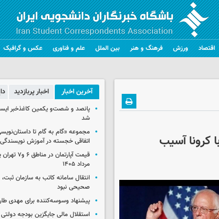
اقتصاد
ورزش
فرهنگ و هنر
بین الملل
علم و فناوری
عکس و گرافیک
آخرین اخبار
اخبار پربازدید
دا
پانصد و شصت‌و یکمین کاغذخبر ایسک
شد
مجموعه «گام به گام تا داستان‌نویسی
با کرونا آسیب
اتفاقی خجسته در آموزش نویسندگی
مرداد ۱۴۰۵
انتقال سامانه کاتب به سازمان ثبت،
صحیحی نبود
پیشنهاد وسوسه‌کننده برای مهدی طار
استقلال مالی جایگزین بودجه دولتی