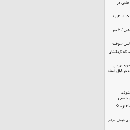
علمی در
هواشناسی ایران| رگبارو رعد و برق در ۱۵ استان /
حمله مسلحانه به قهوه‌خانه‌ای در زاهدان / ۲ نفر
د که گره‌گشای
مورد بررسی
 در قبال اتحاد
خشونت
ی-پلیسی
یکا از جنگ
 بر دوش مردم