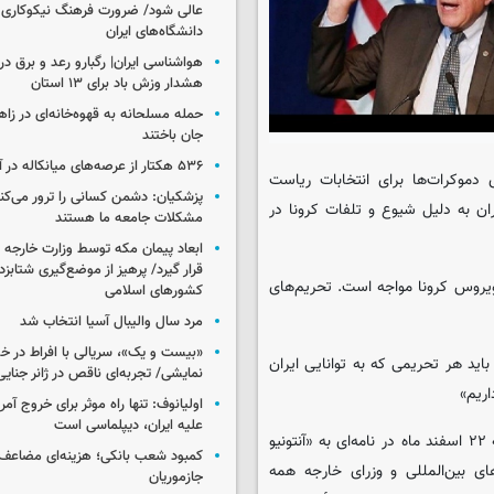
عالی شود/ ضرورت فرهنگ نیکوکاری 
دانشگاه‌های ایران
هشدار وزش باد برای ۱۳ استان‌
جان باختند
۵۳۶ هکتار از عرصه‌های میانکاله در آتش سوخت
 دموکرات‌ها برای انتخابات ریاست
پزشکیان: دشمن کسانی را ترور می‌کن
ان به دلیل شیوع و تلفات کرونا در
مشکلات جامعه ما هستند
ابعاد پیمان مکه توسط وزارت خارجه 
قرار گیرد/ پرهیز از موضع‌گیری شتابزده
 ویروس کرونا مواجه است. تحریم‌های
کشورهای اسلامی
مرد سال والیبال آسیا انتخاب شد
«بیست و یک»، سریالی با افراط در 
اید هر تحریمی که به توانایی ایران
نمایشی/ تجربه‌ای ناقص در ژانر جنای
اریم»
اولیانوف: تنها راه موثر برای خروج آمر
علیه ایران، دیپلماسی است
«محمدجواد ظریف» وزیر خارجه جمهوری اسلامی ایران نیز روز پنجشنبه ۲۲ اسفند ماه در نامه‌ای به «آنتونیو
کمبود شعب بانکی؛ هزینه‌ای مضاعف
 بین‌المللی و وزرای خارجه همه
جازموریان