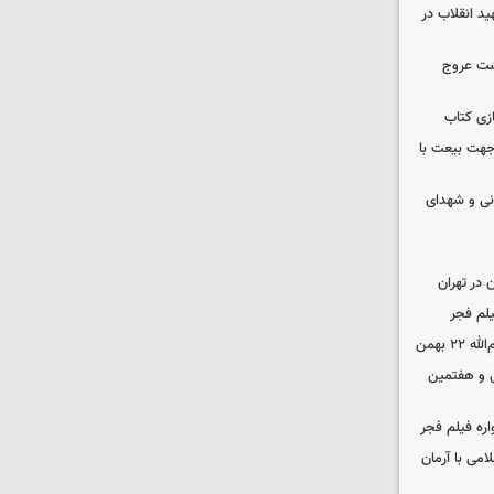
ید انقلاب در
شت عروج
زی کتاب
 جهت بیعت با
نی و شهدای
در تهران
لم فجر
 بهمن
‌ و هفتمین
اره فیلم فجر
امی با آرمان