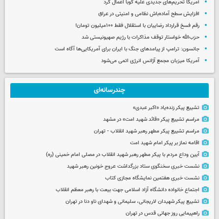
آمریکا تحریم‌های جدیدی علیه کوبا اعمال کرد
افزایش سطح آماده‌باش نظامی و امنیتی در عراق
رقم فسخ قرارداد رضاییان با استقلال فقط ۱۰۰میلیون تومان!
حزب‌الله خواستار توقف مذاکرات با رژیم صهیونیستی شد
جانسون: ترامپ از پیامدهای جنگ با ایران برای آمریکایی‌ها آگاه است
آمریکا میزبان مجمع آژانس انرژی اتمی می‌شود
چندرسانه‌ای
تشییع پیکر زنده‌یاد «اکبر عبدی»
مراسم تشییع پیکر «قائد شهید امت» در مشهد
مراسم تشییع پیکر مطهر رهبر شهید انقلاب - تهران
اقامه نماز بر پیکر امام شهید امت
آیین وداع مردم با پیکر مطهر رهبر شهید انقلاب در مصلی امام خمینی (ره)
نشست خبری سخنگوی ستاد بزرگداشت عروج خونین رهبر شهید
نشست خبری هفتمین نمایشگاه مجازی کتاب
اجتماع خانواده دانشگاه آزاد اسلامی جهت بیعت با رهبر معظم انقلاب
تشییع پیکر شهیدان لاریجانی، سلیمانی و شهدای ناو دنا در تهران
راهپیمایی روز جهانی قدس در تهران