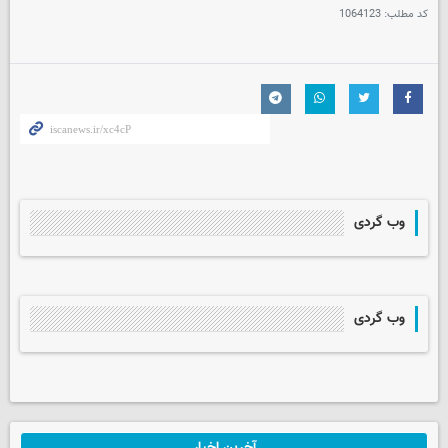
کد مطلب:
1064123
وب گردی
وب گردی
آخرین اخبار