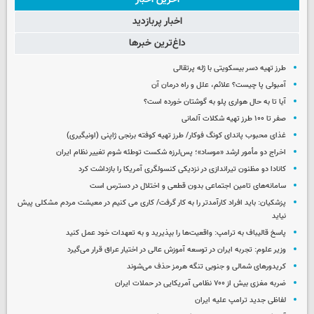
اخبار پربازدید
داغ‌ترین خبرها
طرز تهیه دسر بیسکویتی با ژله پرتقالی
آمبولی پا چیست؟ علائم، علل و راه درمان آن
آیا تا به حال هواری پلو به گوشتان خورده است؟
صفر تا ۱۰۰ طرز تهیه شکلات آلمانی
غذای محبوب پاندای کونگ فوکار/ طرز تهیه کوفته برنجی ژاپنی (اونیگیری)
اخراج دو مأمور ارشد «موساد»؛ پس‌لرزه شکست توطئه شوم تغییر نظام ایران
کانادا دو مظنون تیراندازی در نزدیکی کنسولگری آمریکا را بازداشت کرد
سامانه‌های تامین اجتماعی بدون قطعی و اختلال در دسترس است
پزشکیان: باید افراد کارآمدتر را به کار گرفت/ کاری می کنیم در معیشت مردم مشکلی پیش
نیاید
پاسخ قالیباف به ترامپ: واقعیت‌ها را بپذیرید و به تعهدات خود عمل کنید
وزیر علوم: تجربه ایران در توسعه آموزش عالی در اختیار عراق قرار می‌گیرد
کریدورهای شمالی و جنوبی تنگه هرمز حذف می‌شوند
ضربه مغزی بیش از ۷۰۰ نظامی آمریکایی در حملات ایران
لفاظی جدید ترامپ علیه ایران