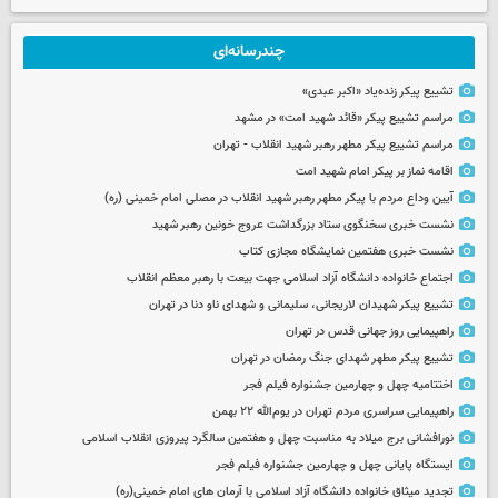
چندرسانه‌ای
تشییع پیکر زنده‌یاد «اکبر عبدی»
مراسم تشییع پیکر «قائد شهید امت» در مشهد
مراسم تشییع پیکر مطهر رهبر شهید انقلاب - تهران
اقامه نماز بر پیکر امام شهید امت
آیین وداع مردم با پیکر مطهر رهبر شهید انقلاب در مصلی امام خمینی (ره)
نشست خبری سخنگوی ستاد بزرگداشت عروج خونین رهبر شهید
نشست خبری هفتمین نمایشگاه مجازی کتاب
اجتماع خانواده دانشگاه آزاد اسلامی جهت بیعت با رهبر معظم انقلاب
تشییع پیکر شهیدان لاریجانی، سلیمانی و شهدای ناو دنا در تهران
راهپیمایی روز جهانی قدس در تهران
تشییع پیکر مطهر شهدای جنگ رمضان در تهران
اختتامیه چهل و چهارمین جشنواره فیلم فجر
راهپیمایی سراسری مردم تهران در یوم‌الله ۲۲ بهمن
نورافشانی برج میلاد به مناسبت چهل‌ و هفتمین سالگرد پیروزی انقلاب اسلامی
ایستگاه پایانی چهل و چهارمین جشنواره فیلم فجر
تجدید میثاق خانواده دانشگاه آزاد اسلامی با آرمان های امام خمینی(ره)