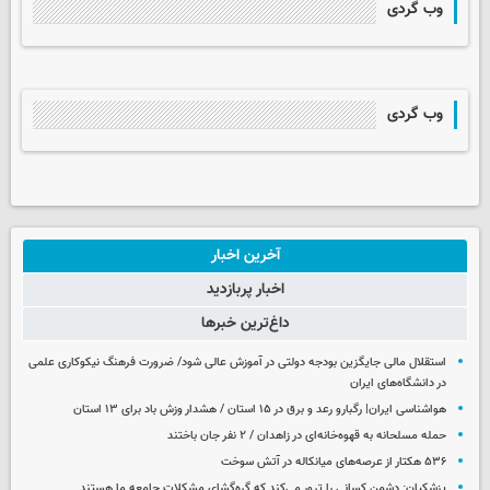
وب گردی
وب گردی
آخرین اخبار
اخبار پربازدید
داغ‌ترین خبرها
استقلال مالی جایگزین بودجه دولتی در آموزش عالی شود/ ضرورت فرهنگ نیکوکاری علمی
در دانشگاه‌های ایران
هواشناسی ایران| رگبارو رعد و برق در ۱۵ استان / هشدار وزش باد برای ۱۳ استان‌
حمله مسلحانه به قهوه‌خانه‌ای در زاهدان / ۲ نفر جان باختند
۵۳۶ هکتار از عرصه‌های میانکاله در آتش سوخت
پزشکیان: دشمن کسانی را ترور می‌کند که گره‌گشای مشکلات جامعه ما هستند