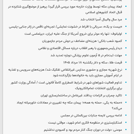
ابعاد پیمان مکه توسط وزارت خارجه مورد بررسی قرار گیرد/ پرهیز از موضع‌گیری شتابزده در
قبال اتحاد کشورهای اسلامی
مرد سال والیبال آسیا انتخاب شد
«بیست و یک»، سریالی با افراط در خشونت نمایشی/ تجربه‌ای ناقص در ژانر جنایی-پلیسی
اولیانوف: تنها راه موثر برای خروج آمریکا از جنگ علیه ایران، دیپلماسی است
کمبود شعب بانکی؛ هزینه‌ای مضاعف بر دوش مردم جازموریان
دیدار رئیس‌جمهوری با رهبر انقلاب درباره مسائل اقتصادی و نظامی
مهلت ثبت‌نام در ۵ آزمون علوم پزشکی دوباره تمدید شد
قیمت طلا، سکه و دلار یکشنبه ۱۸ مرداد ۱۴۰۵
نرخ شهریه مجازی و حضوری مدارس غیرانتفاعی تفکیک شد/ هزینه‌های سرویس و تغذیه
در ایام آموزش مجازی باید به خانواده‌ها بازگردانده شود
تداوم فعالیت شوراهای شهر در شرایط اضطراری کاملاً قانونی است / آمادگی وزارت کشور
برای برگزاری انتخابات تمام‌الکترونیک
تاکید چمران بر الزامات پدافند غیرعامل در ساختمان‌سازی تهران
«حمله به یکی، حمله به همه»؛ پیمان مکه چه تغییری در معادلات خاورمیانه ایجاد
می‌کند؟
ادامه بررسی لایحه جنایات بین‌المللی در مجلس
استکبارستیزی در منظومه فکری امام شهید، موقتی نیست
مومنی: دولت در دوران جنگ کنار مردم بود و کمبودی نداشتیم