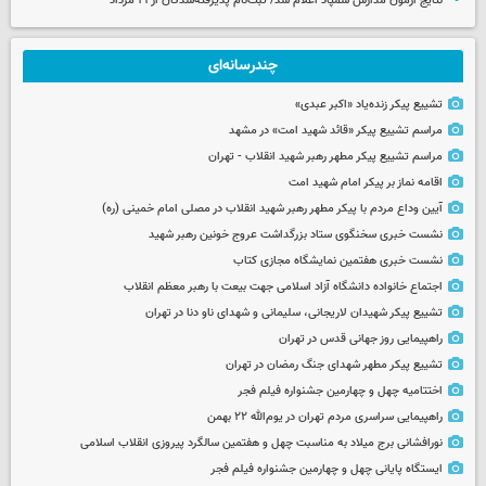
نتایج آزمون مدارس سمپاد اعلام شد/ ثبت‌نام پذیرفته‌شدگان از ۱۹ مرداد
چندرسانه‌ای
تشییع پیکر زنده‌یاد «اکبر عبدی»
مراسم تشییع پیکر «قائد شهید امت» در مشهد
مراسم تشییع پیکر مطهر رهبر شهید انقلاب - تهران
اقامه نماز بر پیکر امام شهید امت
آیین وداع مردم با پیکر مطهر رهبر شهید انقلاب در مصلی امام خمینی (ره)
نشست خبری سخنگوی ستاد بزرگداشت عروج خونین رهبر شهید
نشست خبری هفتمین نمایشگاه مجازی کتاب
اجتماع خانواده دانشگاه آزاد اسلامی جهت بیعت با رهبر معظم انقلاب
تشییع پیکر شهیدان لاریجانی، سلیمانی و شهدای ناو دنا در تهران
راهپیمایی روز جهانی قدس در تهران
تشییع پیکر مطهر شهدای جنگ رمضان در تهران
اختتامیه چهل و چهارمین جشنواره فیلم فجر
راهپیمایی سراسری مردم تهران در یوم‌الله ۲۲ بهمن
نورافشانی برج میلاد به مناسبت چهل‌ و هفتمین سالگرد پیروزی انقلاب اسلامی
ایستگاه پایانی چهل و چهارمین جشنواره فیلم فجر