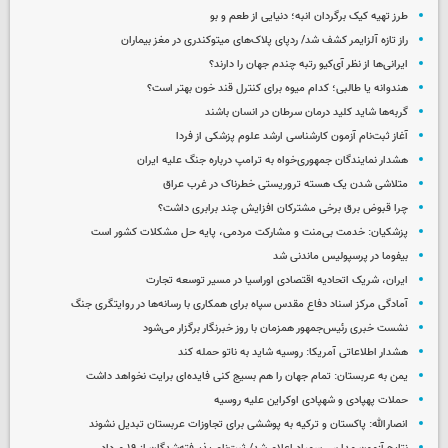
طرز تهیه کیک برگردان انبه؛ دنیایی از طعم و بو
راز تازه آلزایمر کشف شد/ ردپای پلاک‌های میتوکندری در مغز بیماران
ایرانی‌ها از نظر آی‌کیو رتبه چندم جهان را دارند؟
هندوانه یا طالبی؛ کدام‌ میوه برای کنترل قند خون بهتر است؟
گربه‌ها شاید کلید درمان سرطان در انسان باشند
آغاز ثبت‌نام‌ آزمون کارشناسی ارشد علوم پزشکی از فردا
هشدار نمایندگان جمهوری‌خواه به ترامپ درباره جنگ علیه ایران
متلاشی شدن یک هسته تروریستی خطرناک در غرب عراق
چرا قبوض برق برخی مشترکان افزایش چند برابری داشت؟
پزشکیان: خدمت بی‌منت و مشارکت مردمی، پایه حل مشکلات کشور است
بیفوما در پرسپولیس ماندنی شد
ایران، شریک اتحادیه اقتصادی اوراسیا در مسیر توسعه تجارت
آمادگی مرکز اسناد دفاع مقدس سپاه برای همکاری با رسانه‌ها در روایتگری جنگ
نشست خبری رئیس‌جمهور همزمان با روز خبرنگار برگزار می‌شود
هشدار اطلاعاتی آمریکا: روسیه شاید به ناتو حمله کند
یمن به عربستان: تمام جهان را هم بسیج کنی فایده‌ای برایت نخواهد داشت
حملات پهپادی و شهپادی اوکراین علیه روسیه
انصارالله: پاکستان و ترکیه به پوششی برای تجاوزات عربستان تبدیل نشوند