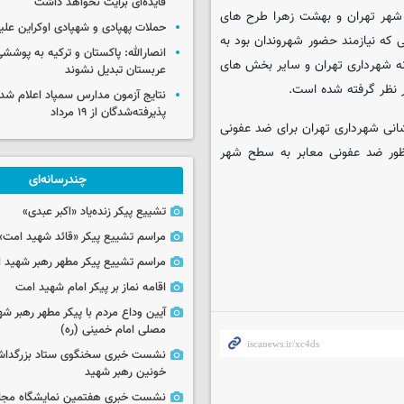
فایده‌ای برایت نخواهد داشت
ح شهر تهران و بهشت زهرا طرح های
حملات پهپادی و شهپادی اوکراین علی
 که نیازمند حضور شهروندان بود به
انصارالله: پاکستان و ترکیه به پوششی
امل منتفی شده است.برای زنده کردن شهر اما در مناطق ٢٢گانه شهرداری تهران و سایر بخش های
عربستان تبدیل نشوند
 نظر گرفته شده است.
نتایج آزمون مدارس سمپاد اعلام شد/
پذیرفته‌شدگان از ۱۹ مرداد
نشانی شهرداری تهران برای ضد عفونی
ظور ضد عفونی معابر به سطح شهر
چندرسانه‌ای
تشییع پیکر زنده‌یاد «اکبر عبدی»
مراسم تشییع پیکر «قائد شهید امت»
مراسم تشییع پیکر مطهر رهبر شهید ان
اقامه نماز بر پیکر امام شهید امت
آیین وداع مردم با پیکر مطهر رهبر شه
مصلی امام خمینی (ره)
نشست خبری سخنگوی ستاد بزرگدا
خونین رهبر شهید
نشست خبری هفتمین نمایشگاه مجا