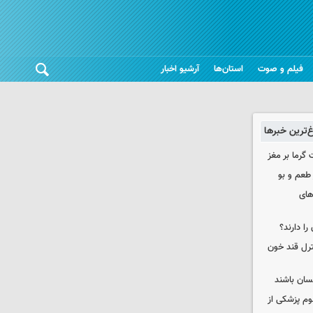
فیلم و صوت
استان‌ها
آرشیو اخبار
غ‌ترین خبرها
 گرما بر مغز
 طعم و بو
های
را دارند؟
نترل قند خون
نسان باشند
لوم پزشکی از