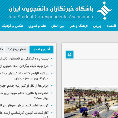
اقتصاد
ورزش
فرهنگ و هنر
بین الملل
علم و فناوری
عکس و گرافیک
آخرین اخبار
اخبار پربازدید
دا
پشت پرده کلافگی در تابستان؛ تأثیرات
طرز تهیه کیک برگردان انبه؛ دنیایی از
راز تازه آلزایمر کشف شد/ ردپای پلاک‌
میتوکندری در مغز بیماران
ایرانی‌ها از نظر آی‌کیو رتبه چندم جهان 
هندوانه یا طالبی؛ کدام‌ میوه برای ک
بهتر است؟
گربه‌ها شاید کلید درمان سرطان در ا
آغاز ثبت‌نام‌ آزمون کارشناسی ارشد ع