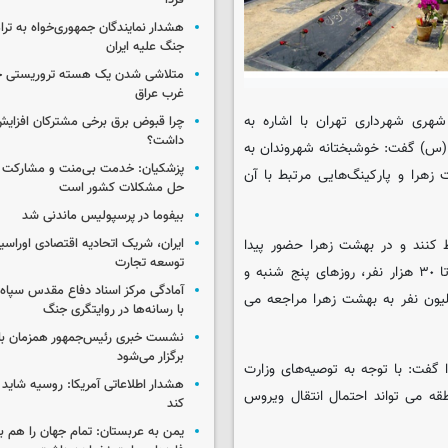
فردا
هشدار نمایندگان جمهوری‌خواه به ترا
جنگ علیه ایران
متلاشی شدن یک هسته تروریستی خ
غرب عراق
هری شهرداری تهران با اشاره به
چرا قبوض برق برخی مشترکان افزایش 
داشت؟
(س) گفت: خوشبختانه شهروندان به
پزشکیان: خدمت بی‌منت و مشارکت م
زهرا و پارکینگ‌هایی مرتبط با آن
حل مشکلات کشور است
بیفوما در پرسپولیس ماندنی شد
ایران، شریک اتحادیه اقتصادی اوراسی
 کنند و در بهشت زهرا حضور پیدا
توسعه تجارت
نکنند و اضافه کرد: پیش از شیوع ویروس کرونا،در روزهای عادی ٢٠ تا ٣٠ هزار نفر، روزهای پنج شنبه و
آمادگی مرکز اسناد دفاع مقدس سپاه 
 چهار میلیون نفر به بهشت زهرا مراجعه می
با رسانه‌ها در روایتگری جنگ
نشست خبری رئیس‌جمهور همزمان با ر
برگزار می‌شود
گفت: با توجه به توصیه‌های وزارت
هشدار اطلاعاتی آمریکا: روسیه شاید ب
 می تواند احتمال انتقال ویروس
کند
یمن به عربستان: تمام جهان را هم 