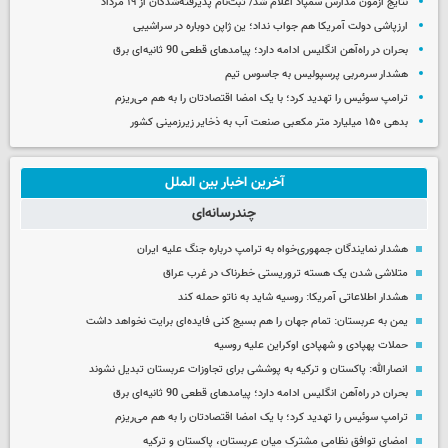
نتایج آزمون مدارس سمپاد اعلام شد/ ثبت‌نام پذیرفته‌شدگان از ۱۹ مرداد
ارزپاشی دولت آمریکا هم جواب نداد؛ ین ژاپن دوباره در سراشیبی
بحران در راه‌آهن انگلیس ادامه دارد؛ پیامدهای قطعی 90 ثانیه‌ای برق
هشدار سرمربی پرسپولیس به جاسوس تیم
ترامپ سوئیس را تهدید کرد؛ با یک امضا اقتصادتان را به هم می‌ریزم
بدهی ۱۵۰ میلیارد متر مکعبی صنعت آب به ذخایر زیرزمینی کشور
آخرین اخبار بین الملل
چندرسانه‌ای
هشدار نمایندگان جمهوری‌خواه به ترامپ درباره جنگ علیه ایران
متلاشی شدن یک هسته تروریستی خطرناک در غرب عراق
هشدار اطلاعاتی آمریکا: روسیه شاید به ناتو حمله کند
یمن به عربستان: تمام جهان را هم بسیج کنی فایده‌ای برایت نخواهد داشت
حملات پهپادی و شهپادی اوکراین علیه روسیه
انصارالله: پاکستان و ترکیه به پوششی برای تجاوزات عربستان تبدیل نشوند
بحران در راه‌آهن انگلیس ادامه دارد؛ پیامدهای قطعی 90 ثانیه‌ای برق
ترامپ سوئیس را تهدید کرد؛ با یک امضا اقتصادتان را به هم می‌ریزم
امضای توافق نظامی مشترک میان عربستان، پاکستان و ترکیه