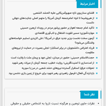
اخبار مرتبط
افشای سناریوی تازه صهیوآمریکایی علیه الحشد الشعبی
از هیروشیما تا غزه؛ امام‌جمعه کرمان آمریکا را متهم اصلی جنایت‌های جهانی
دانست
تاکید امام جمعه اهواز بر حضور پرشور مردم در رویداد اربعین حسینی
مهارت‌آموزی؛ مسیر تقویت اشتغال و تاب‌آوری اقتصادی
آزمون سخت نخست وزیر جدید عراق در آمریکا / علی الزیدی تسلیم خواسته‌های
واشنگتن می‌شود؟
فریاد اعتراض دانشجویان در برابر استکبار؛ تجلی بصیرت در حمایت از نیروهای
مقاومت
حجت‌الاسلام حسینی: حضور در میدان، تجلی عهد و پیمان ملت با ولایت است
از امت‌سازی تا امنیت‌آفرینی؛ روایت خطیب جمعه کرمان از میراث رهبر شهید
تحولات عراق| استقرار گسترده نیروهای حشد شعبی در مرز با سوریه
بازدارندگی فعال؛ فرمول راهبردی رهبر شهید برای خروج از زمین بازی دشمن بود
نظر شما
نظرات حاوی توهین و هرگونه نسبت ناروا به اشخاص حقیقی و حقوقی