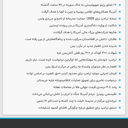
۱۷ تجاوز رژیم صهیونیستی به خاک سوریه در ۴۸ ساعت گذشته
آمریکا همکاری‌های نظامی روسیه و چین با کوبا را هدف گرفت
نسخه ترامپ برای 2028؛ حمایت محرمانه از نامزدی جی‌دی ونس
شکایت از وزارت دادگستری آمریکا بر سر پرونده اپستین
هکرها شرکت‌های بزرگ مالی آمریکا را هدف گرفتنند
طالبان: داعش در افغانستان سرکوب شده و پناهگاه‌هایش از بین رفته است
شنیده شدن انفجار جدید در مأرب یمن
شهادت ۳۰۰ کودک در ۳۰۰ روز نقض آتش‌بس غزه
ترامپ: خودمان به موشک‌هایی که اوکراین درخواست کرده است، نیاز داریم
انفجار در مقر مزدوران وابسته به ریاض در مرکز و شرق یمن
فرمان اجرایی دوباره ترامپ برای محدود کردن «حق تابعیت بر اساس تولد»
درخواست عامری برای تعویق عملیات انتقام‌جویانه علیه عربستان
رشد ۴.۸ درصدی قیمت جهانی طلا در معاملات هفته
نظرسنجی رویترز: مردم آمریکا جنگ با ایران را عامل بی‌ثباتی می‌دانند
تیراندازی مرگبار در مدرسه‌ تایلند با چند کشته و دست‌کم ۲۰ زخمی
دستور ترامپ برای تحقیق درباره چگونگی افشای کمبود تسلیحات