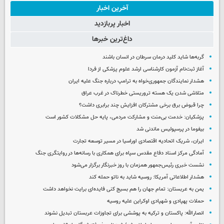
آخرین اخبار
اخبار پربازدید
داغ‌ترین خبرها
گربه‌ها شاید کلید درمان سرطان در انسان باشند
آغاز ثبت‌نام‌ آزمون کارشناسی ارشد علوم پزشکی از فردا
هشدار نمایندگان جمهوری‌خواه به ترامپ درباره جنگ علیه ایران
متلاشی شدن یک هسته تروریستی خطرناک در غرب عراق
چرا قبوض برق برخی مشترکان افزایش چند برابری داشت؟
پزشکیان: خدمت بی‌منت و مشارکت مردمی، پایه حل مشکلات کشور است
بیفوما در پرسپولیس ماندنی شد
ایران، شریک اتحادیه اقتصادی اوراسیا در مسیر توسعه تجارت
آمادگی مرکز اسناد دفاع مقدس سپاه برای همکاری با رسانه‌ها در روایتگری جنگ
نشست خبری رئیس‌جمهور همزمان با روز خبرنگار برگزار می‌شود
هشدار اطلاعاتی آمریکا: روسیه شاید به ناتو حمله کند
یمن به عربستان: تمام جهان را هم بسیج کنی فایده‌ای برایت نخواهد داشت
حملات پهپادی و شهپادی اوکراین علیه روسیه
انصارالله: پاکستان و ترکیه به پوششی برای تجاوزات عربستان تبدیل نشوند