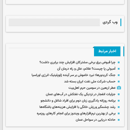
وب گردی
اخبار مرتبط
چرا قبوض برق برخی مشترکان افزایش چند برابری داشت؟
آمبولی پا چیست؟ علائم، علل و راه درمان آن
جنگ کریدورها؛ نبرد خاموش بر سر آینده ژئوپلیتیک انرژی اوراسیا
حساب‌ شرکت ملی نفت ایران بسته شد
عطر اربعین در سومین حرم اهل‌بیت
جزئیات انفجار در نزدیکی یک نفتکش در آب‌های عمان
برنامه روزانه یادگیری زبان دوم برای افراد شاغل و دانشجو
رشد چشمگیر ورزش خانگی با افزایش هزینه‌های باشگاه‌ها
برخی از بهترین نرم‌افزارهای ویندوز برای انجام کارهای روزمره
حادثه دریایی در سواحل عمان