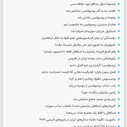
بارسلونا دنبال مدافع مورد علاقه مسی
مقصد جدید گلر پرسپولیسی مشخص شد
بیفوما در پرسپولیس ماندنی شد
هشدار سرمربی پرسپولیس به جاسوس تیم
استانبول میزبان سوپرجام اسپانیا شد
دودستگی در میان فدراسیون‌های عضو فیفا به خاطر اینفانتینو
علیپوریان به اردوی تیم ملی والیبال نشسته نرفت!
رقم فسخ قرارداد رضاییان با استقلال فقط ۱۰۰میلیون تومان!
رکوردشکنی دختر دونده ایران در بلاروس
پرسپولیس؛ گران‌ترین تیم فصل جدید
فصل بدون پایان؛ فوتبالیست‌هایی که فرصت استراحت ندارند
وینیسیوس حقوق رونالدو را هم رد کرد!
بمب جذاب پرسپولیس از روسیه می‌آید
رامین رضاییان برگشت خورد!
تیم بعدی محمد صلاح مشخص شد
کاپیتان‌های استقلال مشخص شدند/ انتخاب جذاب سهراب
استقلال را فقط یک معجزه نجات می‌دهد!
مأموریت ناگویا؛ نقشه مدال‌های ایران در بازی‌های آسیایی ۲۰۲۶
دعوت از ۲۹ آزادکار به اردوی تیم ملی