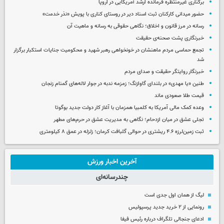
برکناری غیرمنتظره فرمانده ارشد آمریکایی در اروپا
حضور میدانی کارکنان ثبت اسناد دیر در روستای کناری با پویش «نذر خدمت»
رسانه در مرز قانون و اخلاق؛ نگاهی حقوقی به رسانه و ماهیت آن
خبرنگاری پشت صحنه‌ی حقیقت
تجمع حماسی مردم ماهنشان در خونخواهی رهبر شهید و محکومیت جنایات استکبار برگزار
شد
خبرنگار روایتگر حقیقت و صدای مردم
طنین «یا مهدی» در بلندای گاوازنگ؛ زمزمه ندبه در جوار لاله‌های گمنام زنجان
قیمت طلا صعودی ماند
وعده کمک مالی آمریکا به کلمبیا همزمان با آغاز کار دولت جدید بوگوتا
تجلی عشق در میان ازدحام؛ نگاهی به مدیریت عشق در حرم‌های مطهر
ثبت زمین‌لرزه ۴.۶ ریشتری در حوالی گلبافت کرمان؛ زلزله در عمق ۸ کیلومتری
آخرین اخبار ورزش
چندرسانه‌ای
لیگ از همان اول جدی است
رونمایی از ۲ خرید جدید پرسپولیس
ادعای جنجالی تلگراف درباره رئیس فیفا