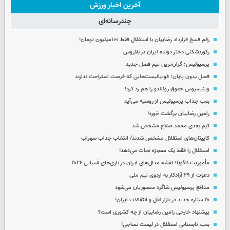
آخرین اخبار ورزش
چندرسانه‌ای
رقم فسخ قرارداد رضاییان با استقلال فقط ۱۰۰میلیون تومان!
رکوردشکنی دختر دونده ایران در بلاروس
پرسپولیس؛ گران‌ترین تیم فصل جدید
فصل بدون پایان؛ فوتبالیست‌هایی که فرصت استراحت ندارند
وینیسیوس حقوق رونالدو را هم رد کرد!
بمب جذاب پرسپولیس از روسیه می‌آید
رامین رضاییان برگشت خورد!
تیم بعدی محمد صلاح مشخص شد
کاپیتان‌های استقلال مشخص شدند/ انتخاب جذاب سهراب
استقلال را فقط یک معجزه نجات می‌دهد!
مأموریت ناگویا؛ نقشه مدال‌های ایران در بازی‌های آسیایی ۲۰۲۶
دعوت از ۲۹ آزادکار به اردوی تیم ملی
مدافع پرسپولیس شاگرد منصوریان می‌شود
۲۰ ستاره جدید در بازار نقل و انتقالات ایران!
پیشنهاد خارجی رامین رضاییان از چه کشوری است؟
بمب تابستانی استقلال در لیست نساجی!