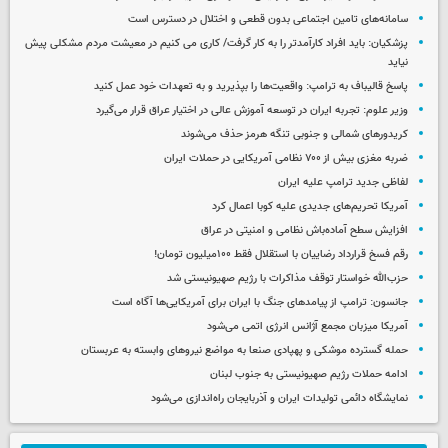
سامانه‌های تامین اجتماعی بدون قطعی و اختلال در دسترس است
پزشکیان: باید افراد کارآمدتر را به کار گرفت/ کاری می کنیم در معیشت مردم مشکلی پیش
نیاید
پاسخ قالیباف به ترامپ: واقعیت‌ها را بپذیرید و به تعهدات خود عمل کنید
وزیر علوم: تجربه ایران در توسعه آموزش عالی در اختیار عراق قرار می‌گیرد
کریدورهای شمالی و جنوبی تنگه هرمز حذف می‌شوند
ضربه مغزی بیش از ۷۰۰ نظامی آمریکایی در حملات ایران
لفاظی جدید ترامپ علیه ایران
آمریکا تحریم‌های جدیدی علیه کوبا اعمال کرد
افزایش سطح آماده‌باش نظامی و امنیتی در عراق
رقم فسخ قرارداد رضاییان با استقلال فقط ۱۰۰میلیون تومان!
حزب‌الله خواستار توقف مذاکرات با رژیم صهیونیستی شد
جانسون: ترامپ از پیامدهای جنگ با ایران برای آمریکایی‌ها آگاه است
آمریکا میزبان مجمع آژانس انرژی اتمی می‌شود
حمله گسترده موشکی و پهپادی صنعا به مواضع نیروهای وابسته به عربستان
ادامه حملات رژیم صهیونیستی به جنوب لبنان
نمایشگاه دائمی تولیدات ایران و آذربایجان راه‌اندازی می‌شود