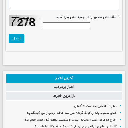
*
لطفا متن تصویر را در جعبه متن وارد کنید
ارسال
آخرین اخبار
اخبار پربازدید
داغ‌ترین خبرها
صفر تا ۱۰۰ طرز تهیه شکلات آلمانی
غذای محبوب پاندای کونگ فوکار/ طرز تهیه کوفته برنجی ژاپنی (اونیگیری)
اخراج دو مأمور ارشد «موساد»؛ پس‌لرزه شکست توطئه شوم تغییر نظام ایران
کانادا دو مظنون تیراندازی در نزدیکی کنسولگری آمریکا را بازداشت کرد