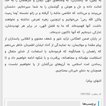
به یقین، ما پاسداران، به وعده‌های الهی ایمان و سرهامان را به خدا
امانت داده و دل و هوش و گوشمان را به شما سپرده‌ایم. دشمنان
می‌بینند و می‌دانند که خلاصی ماشه را گرفته و بر زانو نشسته "وما رمیت
ولکن الله رمی" می‌خوانیم و اینچنین زهره تعرض نداشته و نخواهند
داشت. آنها فهمیده‌اند که ما به فضل الهی، در برابر هر تهدیدشان،
تدارکی دیده‌ایم که آنها تاکنون ندیده‌اند.
در پایان ضمن انعکاس تزاید شور و شعف معنوی و انقلابی پاسداران از
پیام مقتدا و مولایمان، به نمایندگی از آحاد ایشان اطمینان خاطر می‌دهم
که راهمان را همانگونه که فرموده‌اید با استعانت از خدای متعال و
استقامت مؤمنانه و مجاهدانه، پرقدرت و با شکوه ادامه خواهیم داد و تا
رساندن امت اسلامی به آرزوهای بزرگشان از پا نخواهیم نشست و
همچنان به دعای خیرتان محتاجیم.
انتهای پیام/
کد مطلب:
1091352
برچسب‌ها