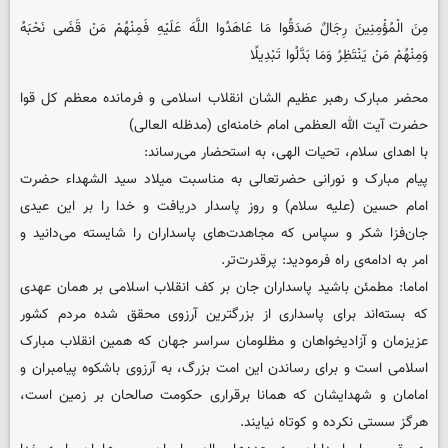
مِنَ الْمُؤْمِنِینَ رِجَالٌ صَدَقُوا مَا عَاهَدُوا اللَّهَ عَلَیْهِ فَمِنْهُمْ مَنْ قَضَی نَحْبَهُ
وَمِنْهُمْ مَنْ یَنْتَظِرُ وَمَا بَدَّلُوا تَبْدِیلًا
محضر مبارک رهبر عظیم الشان انقلاب اسلامی و فرمانده معظم کل قوا
حضرت آیت الله العظمی امام خامنه‌ای (مدظله العالی)
با اهدای سلام، تحیات الهی، به استحضار می‌رساند:
پیام مبارک و نورانی حضرتعالی به مناسبت میلاد سید الشهداء حضرت
امام حسین (علیه سلام) و روز پاسدار دریافت و خدا را بر این عیدی
جان‌فزا شکر و سپاس که مجاهدت‌های پاسداران را شایسته می‌دانید و
امر به ادامه‌ی راه فرمودید: پرقدرت‌تر.
اماما: مطمئن باشید پاسداران جان بر کف انقلاب اسلامی بر همان عهدی
که بسته‌اند برای پاسداری از بزرگترین آرزوی محقق شده مردم کشور
عزیزمان و آزادیخواهان و مظلومان سراسر جهان که همین انقلاب مبارک
اسلامی است و برای رساندن این امت بزرگ، به آرزوی باشکوه پیامبران و
امامان و شهدایشان که همانا برقراری حکومت صالحان بر زمین است،
هرگز سستی نکرده و کوتاه نیایند.