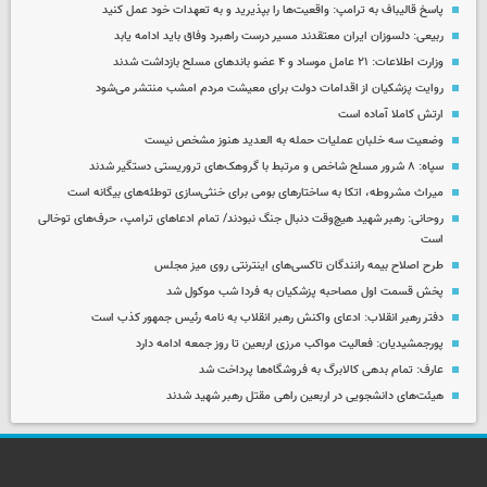
پاسخ قالیباف به ترامپ: واقعیت‌ها را بپذیرید و به تعهدات خود عمل کنید
ربیعی: دلسوزان ایران معتقدند مسیر درست راهبرد وفاق باید ادامه یابد
وزارت اطلاعات: ۲۱ عامل موساد و ۴ عضو باندهای مسلح بازداشت شدند
روایت پزشکیان از اقدامات دولت برای معیشت مردم امشب منتشر می‌شود
ارتش کاملا آماده است
وضعیت سه خلبان عملیات حمله به العدید هنوز مشخص نیست
سپاه: ۸ شرور مسلح شاخص و مرتبط با گروهک‌های تروریستی دستگیر شدند
میراث مشروطه، اتکا به ساختارهای بومی برای خنثی‌سازی توطئه‌های بیگانه است
روحانی: رهبر شهید هیچ‌وقت دنبال جنگ نبودند/ تمام ادعاهای ترامپ، حرف‌های توخالی
است
طرح اصلاح بیمه رانندگان تاکسی‌های اینترنتی روی میز مجلس
پخش قسمت اول مصاحبه پزشکیان به فردا شب موکول شد
دفتر رهبر انقلاب: ادعای واکنش رهبر انقلاب به نامه رئیس جمهور کذب است
پورجمشیدیان: فعالیت مواکب مرزی اربعین تا روز جمعه ادامه دارد
عارف: تمام بدهی کالابرگ به فروشگاه‌ها پرداخت شد
هیئت‌های دانشجویی در اربعین راهی مقتل رهبر شهید شدند