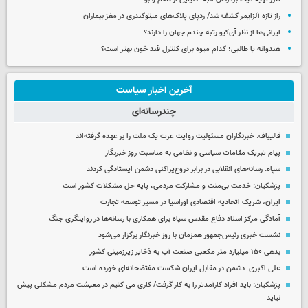
راز تازه آلزایمر کشف شد/ ردپای پلاک‌های میتوکندری در مغز بیماران
ایرانی‌ها از نظر آی‌کیو رتبه چندم جهان را دارند؟
هندوانه یا طالبی؛ کدام‌ میوه برای کنترل قند خون بهتر است؟
آخرین اخبار سیاست
چندرسانه‌ای
قالیباف: خبرنگاران مسئولیت روایت عزت یک ملت را بر عهده گرفته‌اند
پیام تبریک مقامات سیاسی و نظامی به مناسبت روز خبرنگار
سپاه: رسانه‌های انقلابی در برابر دروغ‌پراکنی دشمن ایستادگی کردند
پزشکیان: خدمت بی‌منت و مشارکت مردمی، پایه حل مشکلات کشور است
ایران، شریک اتحادیه اقتصادی اوراسیا در مسیر توسعه تجارت
آمادگی مرکز اسناد دفاع مقدس سپاه برای همکاری با رسانه‌ها در روایتگری جنگ
نشست خبری رئیس‌جمهور همزمان با روز خبرنگار برگزار می‌شود
بدهی ۱۵۰ میلیارد متر مکعبی صنعت آب به ذخایر زیرزمینی کشور
علی اکبری: دشمن در مقابل ایران شکست مفتضحانه‌ای خورده است
پزشکیان: باید افراد کارآمدتر را به کار گرفت/ کاری می کنیم در معیشت مردم مشکلی پیش
نیاید