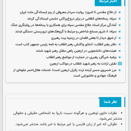
اخبار مرتبط
از دفاع مقدس تا امروز؛ روایت سردار معروفی از رمز ایستادگی ملت ایران
سپاه: رسانه‌های انقلابی در برابر دروغ‌پراکنی دشمن ایستادگی کردند
آمادگی مرکز اسناد دفاع مقدس سپاه برای همکاری با رسانه‌ها در روایتگری جنگ
سپاه: ۸ شرور مسلح شاخص و مرتبط با گروهک‌های تروریستی دستگیر شدند
از شوق دیدار تا بغض فقدان در زینبیه بیت رهبری
دفتر رهبر انقلاب: ادعای واکنش رهبر انقلاب به نامه رئیس جمهور کذب است
هیئت‌های دانشجویی در اربعین راهی مقتل رهبر شهید شدند
بیانیه خبرگان رهبری در حمایت از مواضع رهبر انقلاب
نقش ارادت به رهبر شهید انقلاب در مواکب اربعین
مرز خسروی مسیر آینده تردد زائران اربعین است/ خدمات هلال‌احمر جلوه‌ای از
فرهنگ جهادی و عاشورایی است
نظر شما
نظرات حاوی توهین و هرگونه نسبت ناروا به اشخاص حقیقی و حقوقی
منتشر نمی‌شود.
نظراتی که غیر از زبان فارسی یا غیر مرتبط با خبر باشد منتشر نمی‌شود.