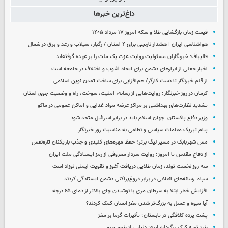
داغ‌ترین خبرها
قیمت زمان بازگشایی طلا و سکه امروز ۱۷ مرداد ۱۴۰۵
هواشناسی ایران | هشدار نارنجی برای ۴ استان / رگبار، سیلاب و رعد و برق در شمال
قالیباف: خبرنگاران مسئولیت روایت عزت یک ملت را بر عهده گرفته‌اند
اخبار جعلی از ابزارهای دشمن برای ایجاد آشوب و اختلاف در جامعه است
از قلم خبرنگار تا دست کارگر/ هم‌افزایی برای ساخت تمدن نوین اسلامی
کرمان در روز خبرنگار؛ روایت‌هایی از رسانه، امنیت، سوخت، راه و وضعیت جوی استان
تشدید نظارت‌های بهداشتی بر مراکز عرضه مواد غذایی و اماکن عمومی در ماکو
وزیر دفاع پاکستان: جهان اسلام باید در برابر اسرائیل متحد شود
پیام تبریک مقامات سیاسی و نظامی به مناسبت روز خبرنگار
مس شهربابک در مسیر لیگ برتر؛ حفظ مهره‌های کلیدی و جذب بازیکنان تازه‌نفس
از دفاع مقدس تا امروز؛ روایت سردار معروفی از رمز ایستادگی ملت ایران
سه روز نخست تولد، زمان طلایی دریافت آغوز و تقویت ایمنی نوزاد است
سپاه: رسانه‌های انقلابی در برابر دروغ‌پراکنی دشمن ایستادگی کردند
افزایش خطر ابتلا به سرطان مری با نوشیدن چای بالاتر از دمای ۶۵ درجه
آیا میوه و عسل به بزرگ‌تر شدن مغز انسان کمک کردند؟
پشت پرده کلافگی در تابستان؛ تأثیرات گرما بر مغز
طرز تهیه کیک برگردان انبه؛ دنیایی از طعم و بو