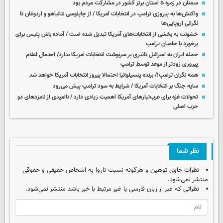
سمنان در زمره ۵ استان برتر کشور در مشارکت مردم بود
واکنش‌ها به پیروزی ترامپ در انتخابات آمریکا / از چاپلوسی نتانیاهو و اردوغان تا
نگرانی اروپایی‌ها
خشونت به بخشی از انتخابات‌های آمریکا تبدیل شده است / آماده باش پلیس برای
برخورد با حامیان ترامپ
حمله ایران به اسرائیل تاثیری بر سرنوشت انتخابات آمریکا ندارد/ احتمال اعلام
پیروزی زودتر از موعد توسط ترامپ
همه نگران ترامپ!/ برنده پنسیلوانیا احتمالا پیروز انتخابات آمریکا خواهد شد
سایه جنگ بر انتخابات آمریکا / شرایط به سود ترامپ پیش می‌رود
تحولات غزه برای عرب‌تبارهای آمریکا اهمیت زیادی دارد / ناامیدی از نامزدهای دو
حزب اصلی
نظر شما
نظرات حاوی توهین و هرگونه نسبت ناروا به اشخاص حقیقی و حقوقی
منتشر نمی‌شود.
نظراتی که غیر از زبان فارسی یا غیر مرتبط با خبر باشد منتشر نمی‌شود.