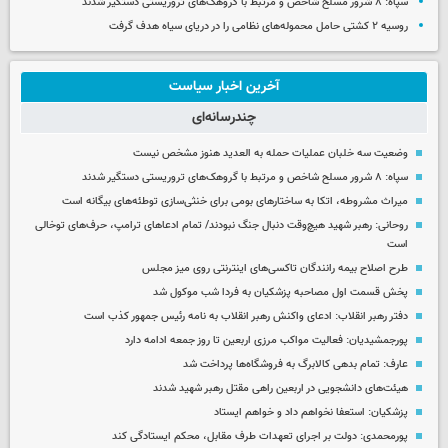
سپاه: ۸ شرور مسلح شاخص و مرتبط با گروهک‌های تروریستی دستگیر شدند
روسیه ۲ کشتی حامل محموله‌های نظامی را در دریای سیاه هدف گرفت
آخرین اخبار سیاست
چندرسانه‌ای
وضعیت سه خلبان عملیات حمله به العدید هنوز مشخص نیست
سپاه: ۸ شرور مسلح شاخص و مرتبط با گروهک‌های تروریستی دستگیر شدند
میراث مشروطه، اتکا به ساختارهای بومی برای خنثی‌سازی توطئه‌های بیگانه است
روحانی: رهبر شهید هیچ‌وقت دنبال جنگ نبودند/ تمام ادعاهای ترامپ، حرف‌های توخالی
است
طرح اصلاح بیمه رانندگان تاکسی‌های اینترنتی روی میز مجلس
پخش قسمت اول مصاحبه پزشکیان به فردا شب موکول شد
دفتر رهبر انقلاب: ادعای واکنش رهبر انقلاب به نامه رئیس جمهور کذب است
پورجمشیدیان: فعالیت مواکب مرزی اربعین تا روز جمعه ادامه دارد
عارف: تمام بدهی کالابرگ به فروشگاه‌ها پرداخت شد
هیئت‌های دانشجویی در اربعین راهی مقتل رهبر شهید شدند
پزشکیان: استعفا نخواهم داد و خواهم ایستاد
پورمحمدی: دولت بر اجرای تعهدات طرف مقابل، محکم ایستادگی کند