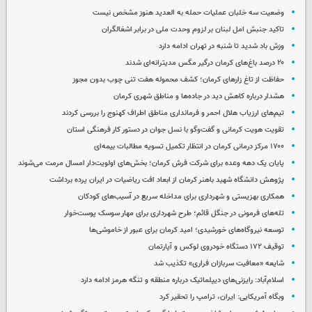
وضعیت سه خلبان عملیات حمله به العدید هنوز مشخص نیست
تاکید جنبش امل لبنان بر لزوم وحدت ملی در برابر اشغالگران
وزش باد شدید تا شنبه در تهران ادامه دارد
۲۰ درصد باغ‌های کرمان درگیر مگس مدیترانه‌ای شدند
حفاظت از تاغ زارهای کرمان؛ کشف محموله هفت تنی چوب بدون مجوز
هشدار درباره کاهش دید در جاده‌ها و مناطق شهری کرمان
تیم‌های ارزیاب هلال احمر و فرمانداری مناطق اطراف کهنوج را بررسی کردند
تقویت هویت کرمانی و گفت‌وگو با نسل جوان در دستور کار فرهنگی استان
۱۷۰۰ مرکز درمانی کرمان در انتظار تکمیل تسویه مطالبات بیمه‌ای
پایان یک دهه وعده برای شرکت فرش کرمان؛ بخش‌های اولویت‌دار امسال مرمت می‌شوند
پژوهش دانشگاه شهید باهنر کرمان از ابعاد افت ریاضیات در ایران پرده برداشت
همکاری بهزیستی و شهرداری برای مداخله سریع در آسیب‌های کودکان
تله‌های فرمونی در جنگل قائم؛ طرح شهرداری برای مهار سوسک پوست‌خوار
توسعه نیروگاه‌های خورشیدی؛ امید کرمان برای عبور از خاموشی‌ها
توقیف ۱۷۲ دستگاه خودروی لوکس و آپارتمان
شایعه «معافیت سربازان فراری» تکذیب شد
اسلام‌آباد: رایزنی‌های دیپلماتیک درباره منطقه و تنگه هرمز ادامه دارد
وبگاه آمریکایی: ایران، ترامپ را تحقیر کرد