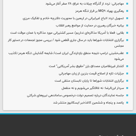
مهاجرانی: تردد از گذرگاه چیلات به عراق ۲۸ صفر آغاز می‌شود
رهگیری پهپاد MQ۹ بر فراز تنگه هرمز
تسهیل تردد اتباع غیرایرانی در اربعین با محوریت دفترچه خادم و تفکیک مرزی
بیانیه خبرگان رهبری در حمایت از مواضع رهبر انقلاب
بقایی: فعلا با آمریکا مذاکره‌ای نداریم/ مسیر کشتیرانی مورد مذاکره با عمان موقت است
برگزاری انتخابات شوراها باید در سال جاری قطعی شود / بررسی مجوز تجمعات در دستور کار
مجلس
عقب‌نشینی ترامپ نتیجه منطق بازدارندگی ایران است/ شایعه گشایش تنگه هرمز تکذیب
می‌شود
کشتار غیرنظامیان مصداق بارز "حقوق بشر آمریکایی" است
جزئیات تازه از اصلاح قیمت بنزین از زبان مهاجرانی
برگزاری انتخابات شوراها تا پایان تابستان منتفی است
سردار ابن‌الرضا: نه غافلگیر می‌شویم و نه منفعل
جلسه نمایندگان درباره تصمیم دولت درخصوص ساماندهی نیروهای شرکتی
پانصد و پنجاه و ششمین کاغذخبر ایسکانیوز منتشر شد