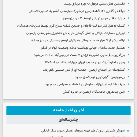
نخستین هتل سنتی دزفول به بهره برداری رسید
توقف واگذاری ۱۲۰ قطعه زمین در شهرک بهارستان قشم به دستور دادستان
جزئیات قتل جوان تهرانی توسط ۳ مرد پژو سوار
کشف ۵ هزار لیتر سوخت قاچاق و چندین قبضه سلاح گرم توسط مرزبانان هرمزگان
ارزیابی خسارات طوفان و تنش گرمایی در بخش کشاورزی شهرستان پارسیان
ارائه بیش از ۷ هزار خدمت درمانی به زائران اربعین حسینی در مرز چذابه
هشدار جدید سازمان جهانی بهداشت درباره وضعیت ابولا در کنگو
بزرگترین باغ مدرن کشور به ارزش ۷ همت در پارس‌آباد احداث می‌شود
رهن و اجاره آپارتمان در جنوب تهران چهارشنبه ۱۴ مرداد ۱۴۰۵
کیشوندان در اجتماع اربعین، حماسه‌ای از شور حسینی رقم زدند
پرسپولیس؛ گران‌ترین تیم فصل جدید
بدرقه باشکوه ایران‌نژاد، جلوه‌ای از اعتماد و همراهی مردم بود
آیین پیاده‌روی جاماندگان اربعین در جزیره کیش
آخرین اخبار جامعه
چندرسانه‌ای
آموزش شیرینی پزی / طرز تهیه سوهان عسلی بدون شکر خانگی