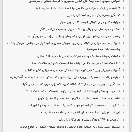
آموزش آشپزی / طرز تهیه دال عدس بوشهری با گوشت قلقلی و تمرهندی
۷ اشتباه رایج در مصرف دارو که می‌تواند سلامتتان را به خطر بیندازد
دستگیری شوهر در ماجرای گم‌شدن یک زن
جزئیات قتل جوان تهرانی توسط ۳ مرد پژو سوار
هشدار جدید سازمان جهانی بهداشت درباره وضعیت ابولا در کنگو
وضعیت جوی مرزهای غربی ایران و شهرهای زیارتی عراق طی دو روز آینده
آموزش مجازی هرگز نمی‌تواند جایگزین آموزش حضوری شود/ بازدهی واقعی آموزش با تعدد
پیام‌رسان‌ها ایجاد نمی‌شود
جزئیات پرونده کلاهبرداری یک شرکت مهاجرتی با حدود ۳۰۰ شاکی
۴ علامت هشدار در پاها که می‌تواند نشانه مشکلات جدی سلامت باشد
آموزش شیرینی پزی / طرز تهیه دونات خانگی نرم و پف‌دار با روکش شکلاتی
عوارض بلندمدت مصرف بی‌رویه دارو؛ پیامدهایی که ممکن است سال‌ها بعد آشکار شوند
خستگی مداوم چه پیامی دارد؟ ۵ نشانه کمبود اکسیژن خون که باید جدی گرفت
کبد چرب و نقش قهوه؛ آیا این نوشیدنی می‌تواند به سلامت کبد کمک کند؟
شامی پرطرفدار با طعمی دلپذیر و اثری نامطلوب بر کلسترول خون
یکتاپرست: توسعه مراکز اهدای خون تضمین‌کننده امنیت درمان کشور است
اورژانس تهران: شمار مصدومان انفجار شمس‌آباد به ۱۸ نفر رسید
۲ زمین‌لرزه ۳/۹ و ۳/۵ ریشتری هرمزگان را لرزاند
انسداد مسیر شمال به جنوب جاده چالوس و آزادراه تهران - شمال تا اطلاع ثانوی