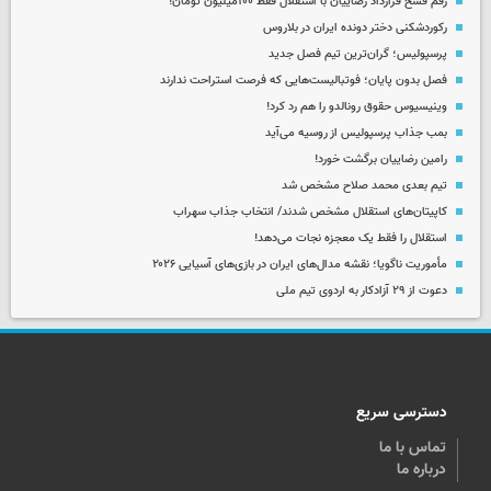
رقم فسخ قرارداد رضاییان با استقلال فقط ۱۰۰میلیون تومان!
رکوردشکنی دختر دونده ایران در بلاروس
پرسپولیس؛ گران‌ترین تیم فصل جدید
فصل بدون پایان؛ فوتبالیست‌هایی که فرصت استراحت ندارند
وینیسیوس حقوق رونالدو را هم رد کرد!
بمب جذاب پرسپولیس از روسیه می‌آید
رامین رضاییان برگشت خورد!
تیم بعدی محمد صلاح مشخص شد
کاپیتان‌های استقلال مشخص شدند/ انتخاب جذاب سهراب
استقلال را فقط یک معجزه نجات می‌دهد!
مأموریت ناگویا؛ نقشه مدال‌های ایران در بازی‌های آسیایی ۲۰۲۶
دعوت از ۲۹ آزادکار به اردوی تیم ملی
دسترسی سریع
تماس با ما
درباره ما