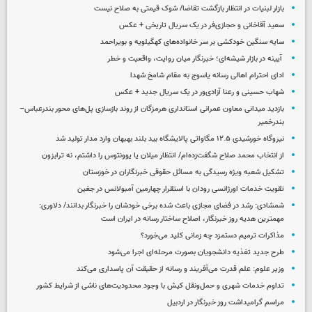
بازار لبنیات در انتظار بازگشت تقاضا/ شوک قیمتی به صلاح نیست
سعید آقاخانی و حجازی‌فر در یک سریال تاریخی + عکس
سایه سنگین خودکشی بر سر خانواده‌های کهگیلویه و بویراحمد
آیینه در بازار شیشه‌ای؛ خبرنگار میان روایت، واقعیت و خطر
ادای احترام اهالی رسانه یاسوج به مقام شامخ شهدا
شهاب حسینی و رعنا آزادی‌ور در یک سریال جدید + عکس
بازدید میدانی معاون عمرانی استانداری هرمزگان از روند بازسازی پل‌های محور بندرعباس–
بندرخمیر
نیروگاه خورشیدی ۱۲.۵ مگاواتی پالایشگاه بید بلند بهبهان وارد مدار تولید شد
از انتخاب محمد صلاح شگفت‌زده‌ام/ انتظار میلان یا یوونتوس را داشتم، نه ترابزون
تشکیل شعبه ویژه رسیدگی به مسائل حقوقی خبرنگاران در خوزستان
تقویت خدمات اورژانسی رودان با استقرار چهارمین آمبولانس در جغین
شمشادی: رشد در فضای مجازی باعث شده برخی خودشان را خبرنگار بدانند/ دلاوری:
مهمترین هدیه‌ روز خبرنگار، اصلاح ساختار رسانه در ایران است
مذاکرات ترمیم دستمزد چه زمانی کلید می‌خورد؟
طرح جدید تغذیه دانشجویان بصورت مرحله‌ای اجرا می‌شود
وزیر علوم: علم قدرت می‌آفریند و رسانه از حقیقت آن پاسداری می‌کند
تداوم خدمات شهری و حمل‌ونقل کیش با وجود محدودیت‌های ناشی از شرایط کشور
مراسم گرامیداشت روز خبرنگار در اردبیل