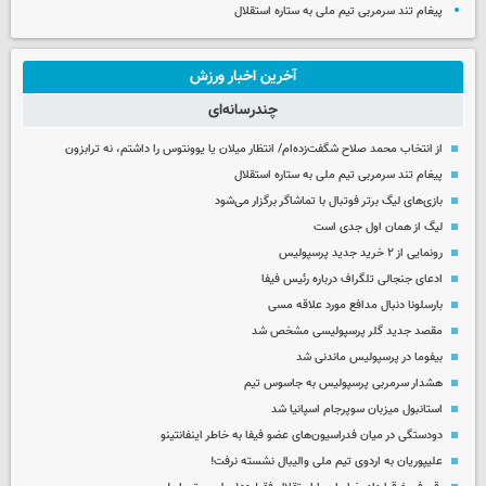
پیغام تند سرمربی تیم ملی به ستاره استقلال
آخرین اخبار ورزش
چندرسانه‌ای
از انتخاب محمد صلاح شگفت‌زده‌ام/ انتظار میلان یا یوونتوس را داشتم، نه ترابزون
پیغام تند سرمربی تیم ملی به ستاره استقلال
بازی‌های لیگ برتر فوتبال با تماشاگر برگزار می‌شود
لیگ از همان اول جدی است
رونمایی از ۲ خرید جدید پرسپولیس
ادعای جنجالی تلگراف درباره رئیس فیفا
بارسلونا دنبال مدافع مورد علاقه مسی
مقصد جدید گلر پرسپولیسی مشخص شد
بیفوما در پرسپولیس ماندنی شد
هشدار سرمربی پرسپولیس به جاسوس تیم
استانبول میزبان سوپرجام اسپانیا شد
دودستگی در میان فدراسیون‌های عضو فیفا به خاطر اینفانتینو
علیپوریان به اردوی تیم ملی والیبال نشسته نرفت!