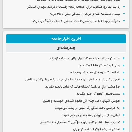
روایت یک روز متفاوت برای اصحاب رسانه رفسنجان در مزار شهدای خبرنگار
نوسان کم‌سابقه دما در کرمان؛ اختلافی بیش از ۳۵ درجه
حاج‌قاسم رسانه را تریبون نمی‌دانست؛ بخشی از میدان اثرگذاری می‌دید
آخرین اخبار جامعه
چندرسانه‌ای
صدور گواهینامه موتورسیکلت برای زنان؛ در آینده نزدیک
وقتی کودک دیگر فقط کودک نبود
بازداشت ۴ متهم قتل حمیدرضا رجب‌زاده
آموزش شیرینی پزی / طرز تهیه دونات خانگی نرم و پف‌دار با روکش شکلاتی
چرا ماشین داغ می‌کند؟ / نشانه‌هایی که نباید نادیده بگیرید
شست‌وشوی "کاهو" را جدی بگیرید
آموزش آشپزی / طرز تهیه آش آبغوره شیرازی خوشمزه و اصیل
چه عواملی باعث پارگی رگ خونی در چشم می‌شوند؟
ایرانی‌ها از نظر آی‌کیو رتبه چندم جهان را دارند؟
دستور سازمان غذا و دارو برای جمع‌آوری ۳ محصول سلامت‌محور
هشدار نسبت به وقوع تندباد در تهران