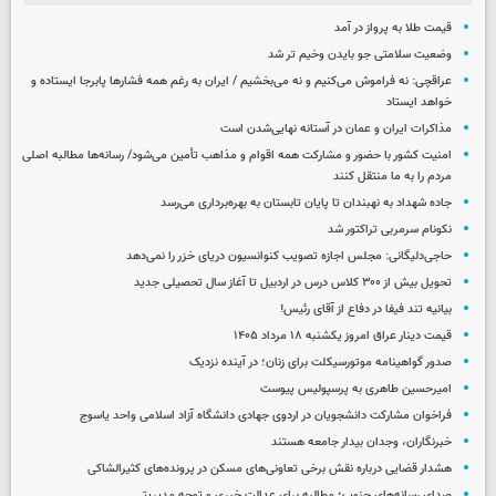
قیمت طلا به پرواز در آمد
وضعیت سلامتی جو بایدن وخیم تر شد
عراقچی: نه فراموش می‌کنیم و نه می‌بخشیم / ایران به رغم همه فشارها پابرجا ایستاده و
خواهد ایستاد
مذاکرات ایران و عمان در آستانه نهایی‌شدن است
امنیت کشور با حضور و مشارکت همه اقوام و مذاهب تأمین می‌شود/ رسانه‌ها مطالبه اصلی
مردم را به ما منتقل کنند
جاده شهداد به نهبندان تا پایان تابستان به بهره‌برداری می‌رسد
نکونام سرمربی تراکتور شد
حاجی‌دلیگانی: مجلس اجازه تصویب کنوانسیون دریای خزر را نمی‌دهد
تحویل بیش از ۳۰۰ کلاس درس در اردبیل تا آغاز سال تحصیلی جدید
بیانیه تند فیفا در دفاع از آقای رئیس!
قیمت دینار عراق امروز یکشنبه ۱۸ مرداد ۱۴۰۵
صدور گواهینامه موتورسیکلت برای زنان؛ در آینده نزدیک
امیرحسین طاهری به پرسپولیس پیوست
فراخوان مشارکت دانشجویان در اردوی جهادی دانشگاه آزاد اسلامی واحد یاسوج
خبرنگاران، وجدان بیدار جامعه هستند
هشدار قضایی درباره نقش برخی تعاونی‌های مسکن در پرونده‌های کثیرالشاکی
صدای رسانه‌های جنوب؛ مطالبه برای عدالت خبری و توجه مدیریتی