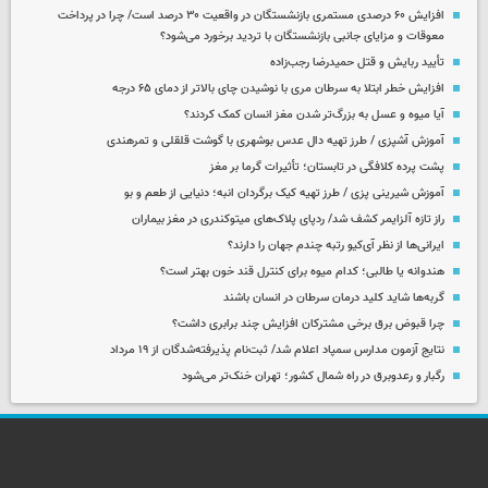
افزایش ۶۰ درصدی مستمری‌ بازنشستگان در واقعیت ۳۰ درصد است/ چرا در پرداخت
معوقات و مزایای جانبی بازنشستگان با تردید برخورد می‌شود؟
تأیید ربایش و قتل حمیدرضا رجب‌زاده
افزایش خطر ابتلا به سرطان مری با نوشیدن چای بالاتر از دمای ۶۵ درجه
آیا میوه و عسل به بزرگ‌تر شدن مغز انسان کمک کردند؟
آموزش آشپزی / طرز تهیه دال عدس بوشهری با گوشت قلقلی و تمرهندی
پشت پرده کلافگی در تابستان؛ تأثیرات گرما بر مغز
آموزش شیرینی پزی / طرز تهیه کیک برگردان انبه؛ دنیایی از طعم و بو
راز تازه آلزایمر کشف شد/ ردپای پلاک‌های میتوکندری در مغز بیماران
ایرانی‌ها از نظر آی‌کیو رتبه چندم جهان را دارند؟
هندوانه یا طالبی؛ کدام‌ میوه برای کنترل قند خون بهتر است؟
گربه‌ها شاید کلید درمان سرطان در انسان باشند
چرا قبوض برق برخی مشترکان افزایش چند برابری داشت؟
نتایج آزمون مدارس سمپاد اعلام شد/ ثبت‌نام پذیرفته‌شدگان از ۱۹ مرداد
رگبار و رعدوبرق در راه شمال کشور؛ تهران خنک‌تر می‌شود