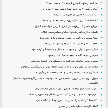
ماءالشعیر برای جلوگیری از سنگ کلیه مفید است؟
آموزش آشپزی / طرز تهیه قیمه نجفی اصیل + رمز و راز
رژیم غذایی که حال روحی‌تان را بهتر می‌کند
۵ مقصد خنک برای سفر ۲ روزه در تعطیلات داغ تابستانی
آموزش آشپزی / طرز تهیه آش آبغوره شیرازی خوشمزه و اصیل
انتصاب دکتر ذوالقدر به‌عنوان مشاور سیاسی رهبر انقلاب
رسانه پیشروترین قشر در حفظ و تقویت وحدت ملی است
تعامل رسانه و نظام سلامت در چابهار تقویت می‌شود
هوش مصنوعی باید در مسیر حل مسائل جامعه به کار گرفته شود
همراهی مردم، کلید مدیریت مصرف آب در مشهد
محسن رضایی نماینده رهبر انقلاب در شورای عالی امنیت ملی شد
مطالبه فوری مردم جنوب کرمان؛ تأمین پایدار بنزین و پاسخگویی مسئولان
خبرنگاران در مسیر آگاهی‌بخشی و تعالی جامعه نقش‌آفرین هستند
اردبیل بدون تعدیل نیروی دسته‌جمعی؛ ۲۰۰ درخواست بیمه بیکاری به چرخه اشتغال
بازگشتند
تاجرنیا: علیه هیچ کدام از مدیران سابق استقلال حرف نمی‌زنم
تلفیق هوش مصنوعی و خبرنگاری سنتی، راهکار آینده حوزه رسانه است
نگاه مدرک‌گرایانه به رشته‌های مهندسی باید کنار گذاشته شود
گزینه رئال‌مادرید برای جایگزینی رودری