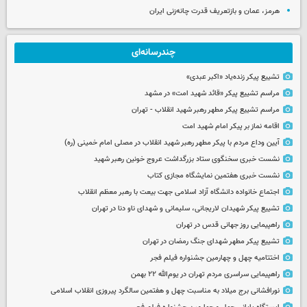
هرمز، عمان و بازتعریف قدرت چانه‌زنی ایران
چندرسانه‌ای
تشییع پیکر زنده‌یاد «اکبر عبدی»
مراسم تشییع پیکر «قائد شهید امت» در مشهد
مراسم تشییع پیکر مطهر رهبر شهید انقلاب - تهران
اقامه نماز بر پیکر امام شهید امت
آیین وداع مردم با پیکر مطهر رهبر شهید انقلاب در مصلی امام خمینی (ره)
نشست خبری سخنگوی ستاد بزرگداشت عروج خونین رهبر شهید
نشست خبری هفتمین نمایشگاه مجازی کتاب
اجتماع خانواده دانشگاه آزاد اسلامی جهت بیعت با رهبر معظم انقلاب
تشییع پیکر شهیدان لاریجانی، سلیمانی و شهدای ناو دنا در تهران
راهپیمایی روز جهانی قدس در تهران
تشییع پیکر مطهر شهدای جنگ رمضان در تهران
اختتامیه چهل و چهارمین جشنواره فیلم فجر
راهپیمایی سراسری مردم تهران در یوم‌الله ۲۲ بهمن
نورافشانی برج میلاد به مناسبت چهل‌ و هفتمین سالگرد پیروزی انقلاب اسلامی