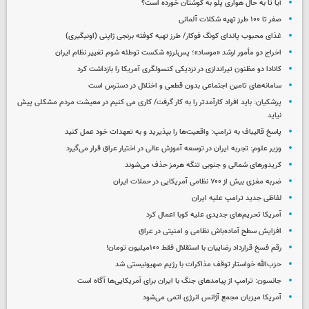
آیا تا به حال هواری پلو به گوشتان خورده است؟
صفر تا ۱۰۰ طرز تهیه شکلات آلمانی
غذای محبوب پاندای کونگ فوکار/ طرز تهیه کوفته برنجی ژاپنی (اونیگیری)
اخراج دو مأمور ارشد «موساد»؛ پس‌لرزه شکست توطئه شوم تغییر نظام ایران
کانادا دو مظنون تیراندازی در نزدیکی کنسولگری آمریکا را بازداشت کرد
سامانه‌های تامین اجتماعی بدون قطعی و اختلال در دسترس است
پزشکیان: باید افراد کارآمدتر را به کار گرفت/ کاری می کنیم در معیشت مردم مشکلی پیش
نیاید
پاسخ قالیباف به ترامپ: واقعیت‌ها را بپذیرید و به تعهدات خود عمل کنید
وزیر علوم: تجربه ایران در توسعه آموزش عالی در اختیار عراق قرار می‌گیرد
کریدورهای شمالی و جنوبی تنگه هرمز حذف می‌شوند
ضربه مغزی بیش از ۷۰۰ نظامی آمریکایی در حملات ایران
لفاظی جدید ترامپ علیه ایران
آمریکا تحریم‌های جدیدی علیه کوبا اعمال کرد
افزایش سطح آماده‌باش نظامی و امنیتی در عراق
رقم فسخ قرارداد رضاییان با استقلال فقط ۱۰۰میلیون تومان!
حزب‌الله خواستار توقف مذاکرات با رژیم صهیونیستی شد
جانسون: ترامپ از پیامدهای جنگ با ایران برای آمریکایی‌ها آگاه است
آمریکا میزبان مجمع آژانس انرژی اتمی می‌شود