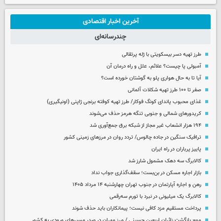
آخرین اخبار اقتصادی
چندرسانه‌ای
طرز تهیه دسر بیسکویتی با ژله پرتقالی
آمبولی پا چیست؟ علائم، علل و راه درمان آن
آیا تا به حال هواری پلو به گوشتان خورده است؟
صفر تا ۱۰۰ طرز تهیه شکلات آلمانی
غذای محبوب پاندای کونگ فوکار/ طرز تهیه کوفته برنجی ژاپنی (اونیگیری)
کریدورهای شمالی و جنوبی تنگه هرمز حذف می‌شوند
۱۹۴ هزار انشعاب غیر مجاز از شبکه برق جمع‌آوری شد
ترافیک سنگین در جاده چالوس/ تردد روان در مرزهای زمینی کشور
پاییز پرباران در راه ایران
کالابرگ سه دهک مشمول شارز شد
بازار اجاره مسکن در بن‌بست؛ سقف‌گذاری جواب نداد
رهن و اجاره آپارتمان در جنوب تهران چهارشنبه ۱۴ مرداد ۱۴۰۵
کالابرگ یک میلیونی در نبرد با تورم سه‌رقمی
پرداخت مستقیم مزد کافی نیست؛ پیمانکاران باید حذف شوند
موج بازگشت زائران اربعین حسینی / مرز مهران در صدر مسیرهای ورودی به کشور