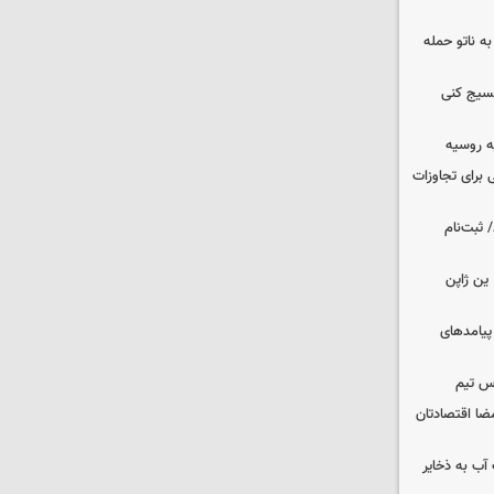
ه ناتو حمله
بسیج کنی
ه روسیه
 برای تجاوزات
 ثبت‌نام
ین ژاپن
 پیامدهای
س تیم
ضا اقتصادتان
عت آب به ذخایر