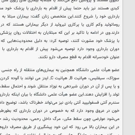
کلیوی هستند و پروتئین دفع می‌کنند یا مبتلابه بیماری های ریوی مثل آس
کبدی هستند نیز باید حتما پیش از اقدام به بارداری با پزشک خود م
بارداری خود را شروع کنند.این متخصص زنان گفت: بیماران مبتلا به 
روماتوئید وکم کاری یا پرکاری تیروئید از دیگر بیمارانی هستند که در د
دارند.وی در ادامه با تاکید بر این که مبتلایان به اختلالات روان پزشکی ن
با پزشک خود مشورت کنند، توصیه کرد: به دلیل محدودیت‌هایی که 
دوران بارداری وجود دارد توصیه می‌شود پیش از اقدام به بارداری 
عنوان خودسرانه اقدام به قطع مصرف دارو نکنند.
عضو هیأت علمی دانشگاه همچنین به بیماری‌های منتقله از راه جنسی اشا
سوزاک، سیفلیس، هپاتیت B, هپاتیت C, ایدز می ‌
و یا پس از آن در دوران شیردهی به نوزاد منتقل شوند و احتمال سقط، 
تولد را افزایش دهند.این عضو هیأت علمی دانشگاه با بیان اینکه بارداری 
سندرم آنتی فسفولیپید آنتی بادی نیز می‌تواند خطرناک باشد، توضیح دا
خون در عروق وجود دارد که به خصوص در دوران بارداری که بطورطبی
می‌شود عوارضی چون سقط مکرر، مرگ داخل رحمی، محدودیت رشد ج
در این بیماران بالا می رود که این خود پیشگیری از طریق مصرف داروها