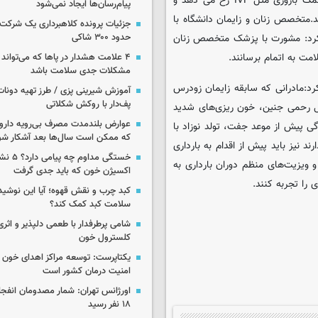
می کند، همچنین حاملگی هایی که به دنبال استفاده از روش های کمک باروری مثل IVF رخ می دهد و
پیام‌رسان‌ها ایجاد نمی‌شود
د.متخصص زنان و زایمان دانشگاه با
جزئیات پرونده کلاهبرداری یک شرکت 
ه کرد: مشورت با پزشک متخصص زنان
حدود ۳۰۰ شاکی
امت به اتمام برسانند.
۴ علامت هشدار در پاها که می‌تواند 
مشکلات جدی سلامت باشد
دکرد:مادرانی که سابقه زایمان زودرس
آموزش شیرینی پزی / طرز تهیه دونات
پف‌دار با روکش شکلاتی
ل رحمی جنین، خون ریزی‌های شدید
عوارض بلندمدت مصرف بی‌رویه دارو؛
ی پیش از موعد جفت، تولد نوزاد با
که ممکن است سال‌ها بعد آشکار شو
ند نیز باید پیش از اقدام به بارداری
خستگی مداوم
 ویزیت‌های منظم دوران بارداری به
اکسیژن خون که باید جدی گرفت
را تجربه کنند.
کبد چرب و نقش قهوه؛ آیا این نوشیدن
سلامت کبد کمک کند؟
شامی پرطرفدار با طعمی دلپذیر و اثری
کلسترول خون
یکتاپرست: توسعه مراکز اهدای خون 
امنیت درمان کشور است
اورژانس تهران: شمار مصدومان انفجا
۱۸ نفر رسید