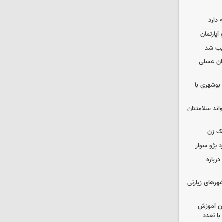
 دارد
یب شد
ان عسلی
بوشهری با
واند سلامتتان
ک زن
رباره
رهای زیارتی
ین آموزش
ا تعدد