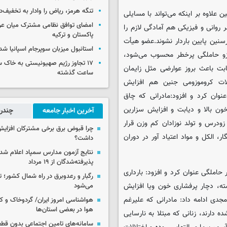
تنگه هرمز، ریاض را وادار به تخفیف‌
علاوه بر اینکه می‌تواند با مسایلی
امضای توافق نظامی مشترک میان عر
روانی و فیزیکی هم آمادگی لازم را
پاکستان و ترکیه
سنین پایین باردار نشوند.عضو هیأت
استانبول میزبان سوپرجام اسپانیا شد
یان اینکه بارداری بعد از ۳۵ سالگی نیزجزو حاملگی پرخطر محسوب می‌شود،
بت باعث بروز عوارضی مثل زایمان
ساعت گذشته
ات کروموزومی جنین هم افزایش
عنوان کرد و افزود:مادرانی که چاق
ل فشار خون بالا و دیابت و افزایش سزارین
آخرین اخبار جامعه
چندرس
زودرس و تولد نوزادان کم وزن قرار
چرا قبوض برق برخی مشترکان افزایش 
 الکل و مواد اعتیاد آور در دوران
داشت؟
نتایج آزمون مدارس سمپاد اعلام شد/
پذیرفته‌شدگان از ۱۹ مرداد
 حاملگی عنوان کرد و افزود: بارداری
رگبار و رعدوبرق در راه شمال کشور؛ ت
ته، دچار پرفشاری خون ویا افزایش
می‌شود
دی ادامه داد: مادرانی که علیرغم
هواشناسی امروز ایران/ گردوخاک و
هوا در بعضی استان‌ها
دارند، زنانی که مبتلا به نارسایی
سامانه‌های تامین اجتماعی بدون قطع