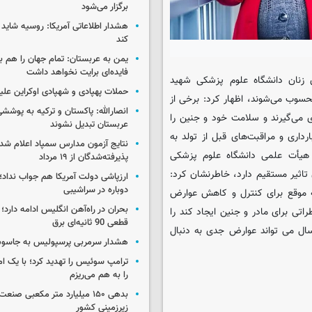
برگزار می‌شود
هشدار اطلاعاتی آمریکا: روسیه شاید ب
کند
یمن به عربستان: تمام جهان را هم 
فایده‌ای برایت نخواهد داشت
ی زنان دانشگاه علوم پزشکی شهید
حملات پهپادی و شهپادی اوکراین علی
محسوب می‌شوند، اظهار کرد: برخی از
انصارالله: پاکستان و ترکیه به پوششی
 می‌گیرند و سلامت خود و جنین را
عربستان تبدیل نشوند
اری و مراقبت‌های قبل از تولد به
نتایج آزمون مدارس سمپاد اعلام شد/
 هیأت علمی دانشگاه علوم پزشکی
پذیرفته‌شدگان از ۱۹ مرداد
تاثیر مستقیم دارد، خاطرنشان کرد:
ارزپاشی دولت آمریکا هم جواب نداد؛ 
دوباره در سراشیبی
به موقع برای کنترل و کاهش عوارض
بحران در راه‌آهن انگلیس ادامه دارد؛
تی برای مادر و جنین ایجاد کند را
قطعی 90 ثانیه‌ای برق
توجه قرار داد وافزود: بارداری در سنین پایین و کمتر ازسن ۱۸ سال می تواند عوارض جدی به دنبال
هشدار سرمربی پرسپولیس به جاسو
ترامپ سوئیس را تهدید کرد؛ با یک ام
را به هم می‌ریزم
بدهی ۱۵۰ میلیارد متر مکعبی صن
زیرزمینی کشور