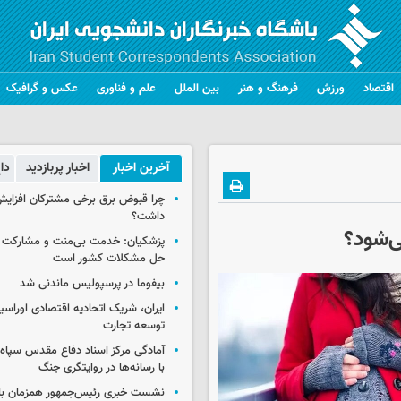
اقتصاد
ورزش
فرهنگ و هنر
بین الملل
علم و فناوری
عکس و گرافیک
آخرین اخبار
اخبار پربازدید
دا
چرا قبوض برق برخی مشترکان افزایش 
داشت؟
‌شود؟
پزشکیان: خدمت بی‌منت و مشارکت م
حل مشکلات کشور است
بیفوما در پرسپولیس ماندنی شد
ایران، شریک اتحادیه اقتصادی اوراسی
توسعه تجارت
آمادگی مرکز اسناد دفاع مقدس سپاه 
با رسانه‌ها در روایتگری جنگ
نشست خبری رئیس‌جمهور همزمان با ر