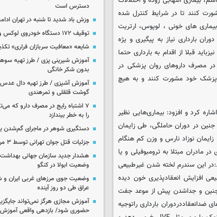
م، بیماری التهابی روده و اختلالات
دسترس است
شورت کنند تا در شرایط کنترل شده
وزش باد شدید تا شنبه در تهران ادامه
بیماری های خونی ، لوپوس، ارتریت
توقیف ۱۷۲ دستگاه خودروی لوکس و آپارتمان
وران بارداری نیاز به پیگیری و یژه
شایعه «معافیت سربازان فراری» تکذ
یزباید قبلا از اقدام به بارداری حتما
آموزش شیرینی پزی / طرز تهیه سوه
در مصرف داروهای روان پزشکی در
بدون شکر خانگی
با پزشک خود مشورت کنند و به هیچ
آموزش آشپزی / طرز تهیه دال عدس 
گوشت قلقلی و تمرهندی
۷ اشتباه رایج در مصرف دارو که می‌ت
ره کرد و افزود: بیماری‌هایی نظیر
را به خطر بیندازد
توانند با آلوده کردن جنین در دوران حاملگی، طی زایمان
دستگیری شوهر در ماجرای گم‌شدن ی
زایمان نوزاد نارس و وزن کم هنگام
جزئیات قتل جوان تهرانی توسط ۳ مرد پژو سوار
در مادران مبتلا به ترومبوفیلی و یا
هشدار جدید سازمان جهانی بهداشت د
د:در این سندرم لخته شدن غیرطبیعی
وضعیت ابولا در کنگو
عی افزایش انعقادپذیری خون دیده
وضعیت جوی مرزهای غربی ایران و شه
عراق طی دو روز آینده
نین و جداشدن پیش از موعد جفت
آموزش مجازی هرگز نمی‌تواند جایگز
ی ضدانعقاددردوران بارداری راتوجیه
حضوری شود/ بازدهی واقعی آموزش ب