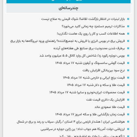
چندرسانه‌ای
بازار لبنیات در انتظار بازگشت تقاضا/ شوک قیمتی به صلاح نیست
مذاکرات ترمیم دستمزد چه زمانی کلید می‌خورد؟
همه اطلاعات کسب‌ و کار را روی یک هاست نگذارید!
فروش برق در بورس انرژی یا فروش به تجمیع‌کننده؟ راهنمای ورود نیروگاه‌ها به بازار برق
برطرف شدن محدودیت‌ برق صنایع طی هفته‌های آینده
بورس دوباره رکورد زد/ شاخص کل وارد کانال ۵.۵ میلیون واحد شد
قیمت گوشی سامسونگ و آیفون شنبه ۱۷ مرداد ۱۴۰۵
نرخ سود بین‌بانکی افزایش یافت
قیمت برنج ایرانی و خارجی شنبه ۱۷ مرداد ۱۴۰۵
قیمت طلا و سکه و دلار شنبه ۱۷ مرداد ۱۴۰۵
قیمت محصولات ایران‌خودرو و سایپا شنبه ۱۷ مرداد ۱۴۰۵
افزایش یک دلاری قیمت نفت
قیمت طلا صعودی ماند
قیمت زمان بازگشایی طلا و سکه امروز ۱۷ مرداد ۱۴۰۵
هواشناسی ایران | هشدار نارنجی برای ۴ استان / رگبار، سیلاب و رعد و برق در شمال
ارزپاشی دولت آمریکا هم جواب نداد؛ ین ژاپن دوباره در سراشیبی
تنگه هرمز، ریاض را وادار به تخفیف‌دهی نفتی کرد