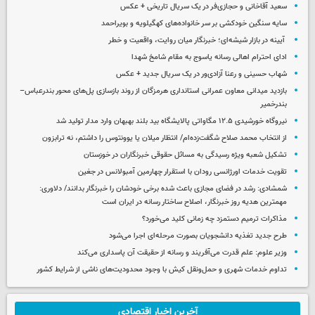
سعید آقاخانی و حجازی‌فر در یک سریال تاریخی + عکس
سایه سنگین خودکشی بر سر خانواده‌های کهگیلویه و بویراحمد
آیینه در بازار شیشه‌ای؛ خبرنگار میان روایت، واقعیت و خطر
ادای احترام اهالی رسانه یاسوج به مقام شامخ شهدا
شهاب حسینی و رعنا آزادی‌ور در یک سریال جدید + عکس
بازدید میدانی معاون عمرانی استانداری هرمزگان از روند بازسازی پل‌های محور بندرعباس–
بندرخمیر
نیروگاه خورشیدی ۱۲.۵ مگاواتی پالایشگاه بید بلند بهبهان وارد مدار تولید شد
از انتخاب محمد صلاح شگفت‌زده‌ام/ انتظار میلان یا یوونتوس را داشتم، نه ترابزون
تشکیل شعبه ویژه رسیدگی به مسائل حقوقی خبرنگاران در خوزستان
تقویت خدمات اورژانسی رودان با استقرار چهارمین آمبولانس در جغین
شمشادی: رشد در فضای مجازی باعث شده برخی خودشان را خبرنگار بدانند/ دلاوری:
مهمترین هدیه‌ روز خبرنگار، اصلاح ساختار رسانه در ایران است
مذاکرات ترمیم دستمزد چه زمانی کلید می‌خورد؟
طرح جدید تغذیه دانشجویان بصورت مرحله‌ای اجرا می‌شود
وزیر علوم: علم قدرت می‌آفریند و رسانه از حقیقت آن پاسداری می‌کند
تداوم خدمات شهری و حمل‌ونقل کیش با وجود محدودیت‌های ناشی از شرایط کشور
آخرین اخبار اقتصادی