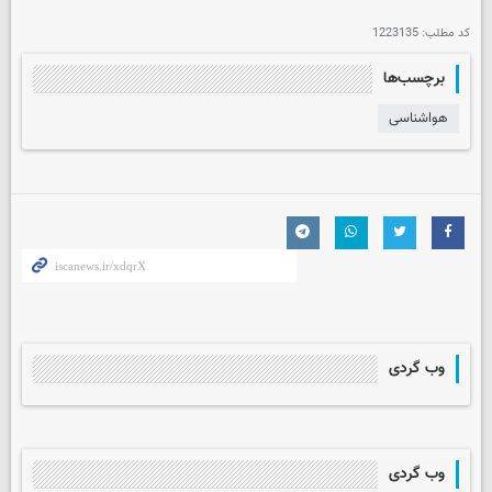
کد مطلب:
1223135
برچسب‌ها
هواشناسی
وب گردی
وب گردی