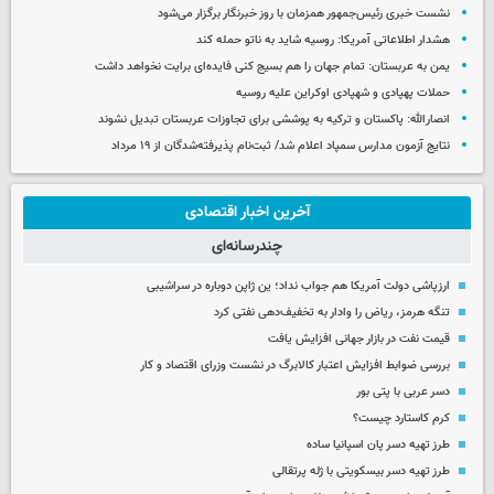
نشست خبری رئیس‌جمهور همزمان با روز خبرنگار برگزار می‌شود
هشدار اطلاعاتی آمریکا: روسیه شاید به ناتو حمله کند
یمن به عربستان: تمام جهان را هم بسیج کنی فایده‌ای برایت نخواهد داشت
حملات پهپادی و شهپادی اوکراین علیه روسیه
انصارالله: پاکستان و ترکیه به پوششی برای تجاوزات عربستان تبدیل نشوند
نتایج آزمون مدارس سمپاد اعلام شد/ ثبت‌نام پذیرفته‌شدگان از ۱۹ مرداد
آخرین اخبار اقتصادی
چندرسانه‌ای
ارزپاشی دولت آمریکا هم جواب نداد؛ ین ژاپن دوباره در سراشیبی
تنگه هرمز، ریاض را وادار به تخفیف‌دهی نفتی کرد
قیمت نفت در بازار جهانی افزایش یافت
بررسی ضوابط افزایش اعتبار کالابرگ در نشست وزرای اقتصاد و کار
دسر عربی با پتی بور
کرم کاستارد چیست؟
طرز تهیه دسر پان اسپانیا ساده
طرز تهیه دسر بیسکویتی با ژله پرتقالی