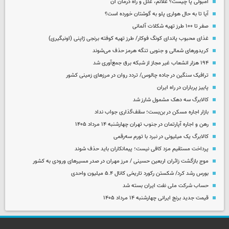
آمبولی پا چیست؟ علائم، علل و راه درمان آن
آیا تا به حال هواری پلو به گوشتان خورده است؟
صفر تا ۱۰۰ طرز تهیه شکلات آلمانی
غذای محبوب پاندای کونگ فوکار/ طرز تهیه کوفته برنجی ژاپنی (اونیگیری)
کریدورهای شمالی و جنوبی تنگه هرمز حذف می‌شوند
۱۹۴ هزار انشعاب غیر مجاز از شبکه برق جمع‌آوری شد
ترافیک سنگین در جاده چالوس/ تردد روان در مرزهای زمینی کشور
پاییز پرباران در راه ایران
کالابرگ سه دهک مشمول شارز شد
بازار اجاره مسکن در بن‌بست؛ سقف‌گذاری جواب نداد
رهن و اجاره آپارتمان در جنوب تهران چهارشنبه ۱۴ مرداد ۱۴۰۵
کالابرگ یک میلیونی در نبرد با تورم سه‌رقمی
پرداخت مستقیم مزد کافی نیست؛ پیمانکاران باید حذف شوند
موج بازگشت زائران اربعین حسینی / مرز مهران در صدر مسیرهای ورودی به کشور
بورس رشد کرد/ شکستن رکورد تاریخی کانال ۵.۴ میلیون واحدی
حساب‌ شرکت ملی نفت ایران بسته شد
قیمت جدید برنج ایرانی چهارشنبه ۱۴ مرداد ۱۴۰۵