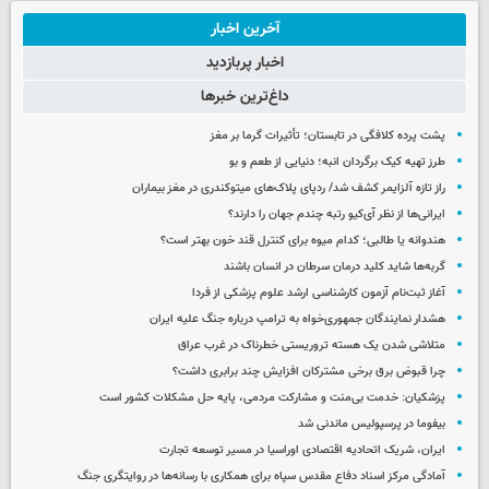
آخرین اخبار
اخبار پربازدید
داغ‌ترین خبرها
پشت پرده کلافگی در تابستان؛ تأثیرات گرما بر مغز
طرز تهیه کیک برگردان انبه؛ دنیایی از طعم و بو
راز تازه آلزایمر کشف شد/ ردپای پلاک‌های میتوکندری در مغز بیماران
ایرانی‌ها از نظر آی‌کیو رتبه چندم جهان را دارند؟
هندوانه یا طالبی؛ کدام‌ میوه برای کنترل قند خون بهتر است؟
گربه‌ها شاید کلید درمان سرطان در انسان باشند
آغاز ثبت‌نام‌ آزمون کارشناسی ارشد علوم پزشکی از فردا
هشدار نمایندگان جمهوری‌خواه به ترامپ درباره جنگ علیه ایران
متلاشی شدن یک هسته تروریستی خطرناک در غرب عراق
چرا قبوض برق برخی مشترکان افزایش چند برابری داشت؟
پزشکیان: خدمت بی‌منت و مشارکت مردمی، پایه حل مشکلات کشور است
بیفوما در پرسپولیس ماندنی شد
ایران، شریک اتحادیه اقتصادی اوراسیا در مسیر توسعه تجارت
آمادگی مرکز اسناد دفاع مقدس سپاه برای همکاری با رسانه‌ها در روایتگری جنگ