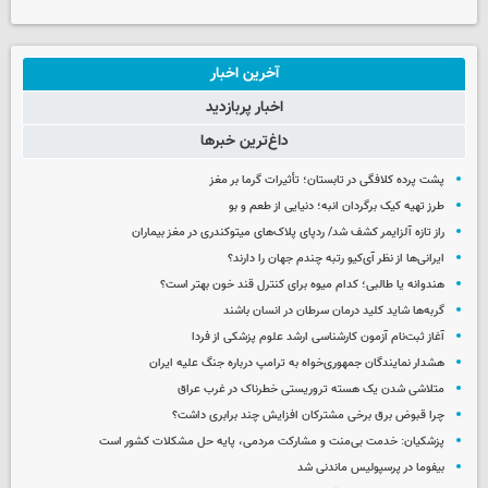
آخرین اخبار
اخبار پربازدید
داغ‌ترین خبرها
پشت پرده کلافگی در تابستان؛ تأثیرات گرما بر مغز
طرز تهیه کیک برگردان انبه؛ دنیایی از طعم و بو
راز تازه آلزایمر کشف شد/ ردپای پلاک‌های میتوکندری در مغز بیماران
ایرانی‌ها از نظر آی‌کیو رتبه چندم جهان را دارند؟
هندوانه یا طالبی؛ کدام‌ میوه برای کنترل قند خون بهتر است؟
گربه‌ها شاید کلید درمان سرطان در انسان باشند
آغاز ثبت‌نام‌ آزمون کارشناسی ارشد علوم پزشکی از فردا
هشدار نمایندگان جمهوری‌خواه به ترامپ درباره جنگ علیه ایران
متلاشی شدن یک هسته تروریستی خطرناک در غرب عراق
چرا قبوض برق برخی مشترکان افزایش چند برابری داشت؟
پزشکیان: خدمت بی‌منت و مشارکت مردمی، پایه حل مشکلات کشور است
بیفوما در پرسپولیس ماندنی شد