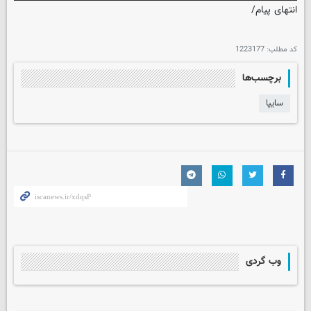
انتهای پیام/
کد مطلب:
1223177
برچسب‌ها
سايپا
وب گردی