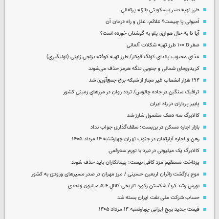
طرز تهیه دسر بیسکویتی با ژله پرتقالی
آمبولی پا چیست؟ علائم، علل و راه درمان آن
آیا تا به حال هواری پلو به گوشتان خورده است؟
صفر تا ۱۰۰ طرز تهیه شکلات آلمانی
غذای محبوب پاندای کونگ فوکار/ طرز تهیه کوفته برنجی ژاپنی (اونیگیری)
کریدورهای شمالی و جنوبی تنگه هرمز حذف می‌شوند
۱۹۴ هزار انشعاب غیر مجاز از شبکه برق جمع‌آوری شد
ترافیک سنگین در جاده چالوس/ تردد روان در مرزهای زمینی کشور
پاییز پرباران در راه ایران
کالابرگ سه دهک مشمول شارز شد
بازار اجاره مسکن در بن‌بست؛ سقف‌گذاری جواب نداد
رهن و اجاره آپارتمان در جنوب تهران چهارشنبه ۱۴ مرداد ۱۴۰۵
کالابرگ یک میلیونی در نبرد با تورم سه‌رقمی
پرداخت مستقیم مزد کافی نیست؛ پیمانکاران باید حذف شوند
موج بازگشت زائران اربعین حسینی / مرز مهران در صدر مسیرهای ورودی به کشور
بورس رشد کرد/ شکستن رکورد تاریخی کانال ۵.۴ میلیون واحدی
حساب‌ شرکت ملی نفت ایران بسته شد
قیمت جدید برنج ایرانی چهارشنبه ۱۴ مرداد ۱۴۰۵