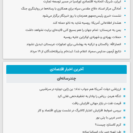
ایران، شریک اتحادیه اقتصادی اوراسیا در مسیر توسعه تجارت
آمادگی مرکز اسناد دفاع مقدس سپاه برای همکاری با رسانه‌ها در روایتگری جنگ
نشست خبری رئیس‌جمهور همزمان با روز خبرنگار برگزار می‌شود
هشدار اطلاعاتی آمریکا: روسیه شاید به ناتو حمله کند
یمن به عربستان: تمام جهان را هم بسیج کنی فایده‌ای برایت نخواهد داشت
حملات پهپادی و شهپادی اوکراین علیه روسیه
انصارالله: پاکستان و ترکیه به پوششی برای تجاوزات عربستان تبدیل نشوند
نتایج آزمون مدارس سمپاد اعلام شد/ ثبت‌نام پذیرفته‌شدگان از ۱۹ مرداد
آخرین اخبار اقتصادی
چندرسانه‌ای
ارزپاشی دولت آمریکا هم جواب نداد؛ ین ژاپن دوباره در سراشیبی
تنگه هرمز، ریاض را وادار به تخفیف‌دهی نفتی کرد
قیمت نفت در بازار جهانی افزایش یافت
بررسی ضوابط افزایش اعتبار کالابرگ در نشست وزرای اقتصاد و کار
دسر عربی با پتی بور
کرم کاستارد چیست؟
طرز تهیه دسر پان اسپانیا ساده