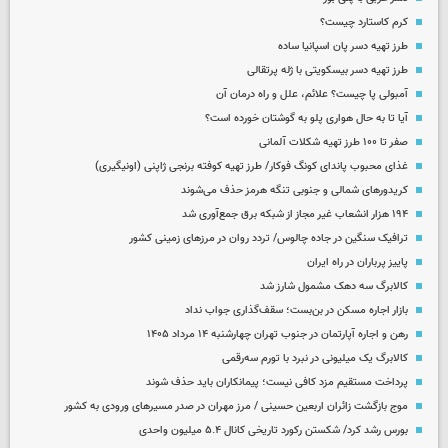
کرم کاستارد چیست؟
طرز تهیه دسر پان اسپانیا ساده
طرز تهیه دسر بیسکویتی با ژله پرتقالی
آمبولی پا چیست؟ علائم، علل و راه درمان آن
آیا تا به حال هواری پلو به گوشتان خورده است؟
صفر تا ۱۰۰ طرز تهیه شکلات آلمانی
غذای محبوب پاندای کونگ فوکار/ طرز تهیه کوفته برنجی ژاپنی (اونیگیری)
کریدورهای شمالی و جنوبی تنگه هرمز حذف می‌شوند
۱۹۴ هزار انشعاب غیر مجاز از شبکه برق جمع‌آوری شد
ترافیک سنگین در جاده چالوس/ تردد روان در مرزهای زمینی کشور
پاییز پرباران در راه ایران
کالابرگ سه دهک مشمول شارز شد
بازار اجاره مسکن در بن‌بست؛ سقف‌گذاری جواب نداد
رهن و اجاره آپارتمان در جنوب تهران چهارشنبه ۱۴ مرداد ۱۴۰۵
کالابرگ یک میلیونی در نبرد با تورم سه‌رقمی
پرداخت مستقیم مزد کافی نیست؛ پیمانکاران باید حذف شوند
موج بازگشت زائران اربعین حسینی / مرز مهران در صدر مسیرهای ورودی به کشور
بورس رشد کرد/ شکستن رکورد تاریخی کانال ۵.۴ میلیون واحدی