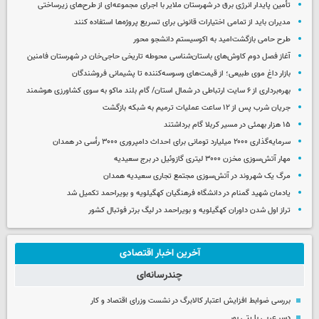
تأمین پایدار انرژی برق در شهرستان ملایر با اجرای مجموعه‌ای از طرح‌های زیرساختی
مدیران باید از تمامی اختیارات قانونی برای تسریع پروژه‌ها استفاده کنند
طرح حامی بازگشت‌امید به اکوسیستم دانشجو محور
آغاز فصل دوم کاوش‌های باستان‌شناسی محوطه تاریخی حاجی‌خان در شهرستان فامنین
بازار داغ موی طبیعی؛ از قیمت‌های وسوسه‌کننده تا پشیمانی فروشندگان
بهره‌برداری از ۶ سایت ارتباطی در شمال استان/ گام بلند ماکو به سوی کشاورزی هوشمند
جریان شرب پس از ۱۲ ساعت عملیات ترمیم به شبکه بازگشت
۱۵ هزار بهمئی در مسیر کربلا گام برداشتند
سرمایه‌گذاری ۲۰۰۰ میلیارد تومانی برای احداث دامپروری ۳۰۰۰ رأسی در همدان
مهار آتش‌سوزی مخزن ۳۰۰۰ لیتری گازوئیل در برج سعیدیه
مرگ یک شهروند در آتش‌سوزی مجتمع تجاری سعیدیه همدان
یادمان شهید گمنام در دانشگاه فرهنگیان کهگیلویه و بویراحمد تکمیل شد
تراز اول شدن داوران کهگیلویه و بویراحمد در لیگ برتر فوتبال کشور
آخرین اخبار اقتصادی
چندرسانه‌ای
بررسی ضوابط افزایش اعتبار کالابرگ در نشست وزرای اقتصاد و کار
دسر عربی با پتی بور