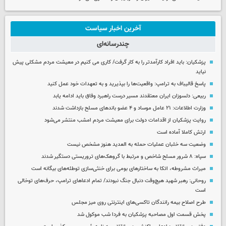
آخرین اخبار سیاست
چندرسانه‌ای
پزشکیان: باید افراد کارآمدتر را به کار گرفت/ کاری می کنیم در معیشت مردم مشکلی پیش
نیاید
پاسخ قالیباف به ترامپ: واقعیت‌ها را بپذیرید و به تعهدات خود عمل کنید
ربیعی: دلسوزان ایران معتقدند مسیر درست راهبرد وفاق باید ادامه یابد
وزارت اطلاعات: ۲۱ عامل موساد و ۴ عضو باندهای مسلح بازداشت شدند
روایت پزشکیان از اقدامات دولت برای معیشت مردم امشب منتشر می‌شود
ارتش کاملا آماده است
وضعیت سه خلبان عملیات حمله به العدید هنوز مشخص نیست
سپاه: ۸ شرور مسلح شاخص و مرتبط با گروهک‌های تروریستی دستگیر شدند
میراث مشروطه، اتکا به ساختارهای بومی برای خنثی‌سازی توطئه‌های بیگانه است
روحانی: رهبر شهید هیچ‌وقت دنبال جنگ نبودند/ تمام ادعاهای ترامپ، حرف‌های توخالی
است
طرح اصلاح بیمه رانندگان تاکسی‌های اینترنتی روی میز مجلس
پخش قسمت اول مصاحبه پزشکیان به فردا شب موکول شد