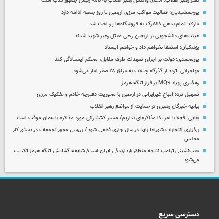
دفتر رهبر انقلاب: ادعای واکنش رهبر انقلاب به نامه رئیس جمهور کذب است
پورجمشیدیان: فعالیت مواکب مرزی اربعین تا روز جمعه ادامه دارد
عارف: تمام بدهی کالابرگ به فروشگاه‌ها پرداخت شد
هیئت‌های دانشجویی در اربعین راهی مقتل رهبر شهید شدند
پزشکیان: استعفا نخواهم داد و خواهم ایستاد
پورمحمدی: دولت بر اجرای تعهدات طرف مقابل، محکم ایستادگی کند
مهاجرانی: تردد از گذرگاه چیلات به عراق ۲۸ صفر آغاز می‌شود
رهگیری پهپاد MQ۹ بر فراز تنگه هرمز
تسهیل تردد اتباع غیرایرانی در اربعین با محوریت دفترچه خادم و تفکیک مرزی
بیانیه خبرگان رهبری در حمایت از مواضع رهبر انقلاب
بقایی: فعلا با آمریکا مذاکره‌ای نداریم/ مسیر کشتیرانی مورد مذاکره با عمان موقت است
برگزاری انتخابات شوراها باید در سال جاری قطعی شود / بررسی مجوز تجمعات در دستور کار
مجلس
عقب‌نشینی ترامپ نتیجه منطق بازدارندگی ایران است/ شایعه گشایش تنگه هرمز تکذیب
می‌شود
دسترسی سریع