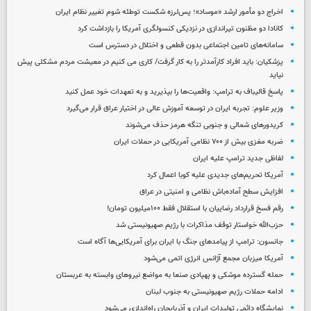
اخراج دو مأمور ارشد «موساد»؛ پس‌لرزه شکست توطئه شوم تغییر نظام ایران
کانادا دو مظنون تیراندازی در نزدیکی کنسولگری آمریکا را بازداشت کرد
سامانه‌های تامین اجتماعی بدون قطعی و اختلال در دسترس است
پزشکیان: باید افراد کارآمدتر را به کار گرفت/ کاری می کنیم در معیشت مردم مشکلی پیش
نیاید
پاسخ قالیباف به ترامپ: واقعیت‌ها را بپذیرید و به تعهدات خود عمل کنید
وزیر علوم: تجربه ایران در توسعه آموزش عالی در اختیار عراق قرار می‌گیرد
کریدورهای شمالی و جنوبی تنگه هرمز حذف می‌شوند
ضربه مغزی بیش از ۷۰۰ نظامی آمریکایی در حملات ایران
لفاظی جدید ترامپ علیه ایران
آمریکا تحریم‌های جدیدی علیه کوبا اعمال کرد
افزایش سطح آماده‌باش نظامی و امنیتی در عراق
رقم فسخ قرارداد رضاییان با استقلال فقط ۱۰۰میلیون تومان!
حزب‌الله خواستار توقف مذاکرات با رژیم صهیونیستی شد
جانسون: ترامپ از پیامدهای جنگ با ایران برای آمریکایی‌ها آگاه است
آمریکا میزبان مجمع آژانس انرژی اتمی می‌شود
حمله گسترده موشکی و پهپادی صنعا به مواضع نیروهای وابسته به عربستان
ادامه حملات رژیم صهیونیستی به جنوب لبنان
نمایشگاه دائمی تولیدات ایران و آذربایجان راه‌اندازی می‌شود