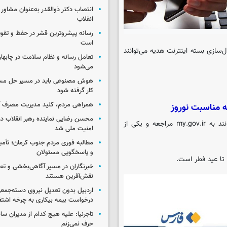
انتصاب دکتر ذوالقدر به‌عنوان مشاور
انقلاب
رسانه پیشروترین قشر در حفظ و تق
است
‌سازی بسته اینترنت هدیه می‌توانند
تعامل رسانه و نظام سلامت در چابهار
می‌شود
هوش مصنوعی باید در مسیر حل مسا
کار گرفته شود
همراهی مردم، کلید مدیریت مصرف 
ه مناسبت نوروز
محسن رضایی نماینده رهبر انقلاب در
وزیر ارتباطات گفت: مردم برای فعال‌سازی بسته اینترنت هدیه می‌توانند به my.gov.ir مراجعه و یکی از
امنیت ملی شد
مطالبه فوری مردم جنوب کرمان؛ تأمین
و پاسخگویی مسئولان
خبرنگاران در مسیر آگاهی‌بخشی و تع
نقش‌آفرین هستند
درخواست بیمه بیکاری به چرخه اشتغ
تاجرنیا: علیه هیچ کدام از مدیران سا
حرف نمی‌زنم