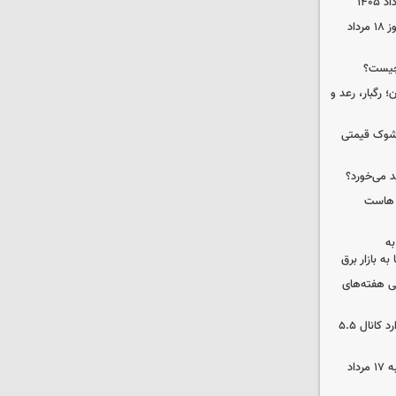
قیمت زمان بازگشایی طلا و سکه امروز ۱۸ مرداد
چیست؟
ن| هشدار برای ۸ استان؛ رگبار، رعد و
/ شوک قیمتی
د می‌خورد؟
ک هاست
به
به بازار برق
 هفته‌های
بورس دوباره رکورد زد/ شاخص کل وارد کانال ۵.۵
قیمت گوشی سامسونگ و آیفون شنبه ۱۷ مرداد