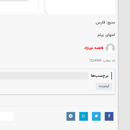
منبع: فارس
انتهای پیام
فاطمه نورنژاد
کد مطلب:
1224509
برچسب‌ها
اینترنت