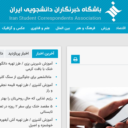
اقتصاد
ورزش
فرهنگ و هنر
بین الملل
علم و فناوری
عکس و گرافیک
آخرین اخبار
اخبار پربازدید
دا
خنک با بافت کرمی
ماءالشعیر برای جلوگیری از سنگ کل
آموزش آشپزی / طرز تهیه قیمه نجفی
و راز
رژیم غذایی که حال روحی‌تان را بهتر 
۵ مقصد خنک برای سفر ۲
تابستانی
آموزش آشپزی / طرز تهیه آش آبغوره
خوشمزه و اصیل