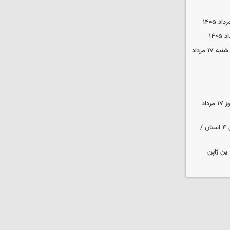
قیمت محصولات ایران‌خودرو و سایپا شنبه ۱۷ مرداد
قیمت زمان بازگشایی طلا و سکه امروز ۱۷ مرداد
هواشناسی ایران | هشدار نارنجی برای ۴ استان /
ین ژاپن