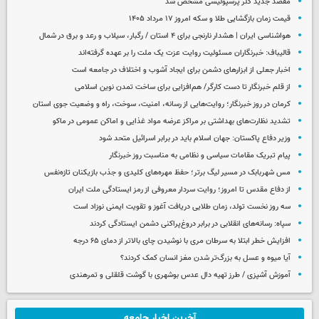
مقصد جدید گلر پرسپولیسی مشخص شد
قیمت زمان بازگشایی طلا و سکه امروز ۱۷ مرداد ۱۴۰۵
هواشناسی ایران | هشدار نارنجی برای ۴ استان / رگبار، سیلاب و رعد و برق در شمال
قالیباف: خبرنگاران مسئولیت روایت عزت یک ملت را بر عهده گرفته‌اند
اخبار جعلی از ابزارهای دشمن برای ایجاد آشوب و اختلاف در جامعه است
از قلم خبرنگار تا دست کارگر/ هم‌افزایی برای ساخت تمدن نوین اسلامی
کرمان در روز خبرنگار؛ روایت‌هایی از رسانه، امنیت، سوخت، راه و وضعیت جوی استان
تشدید نظارت‌های بهداشتی بر مراکز عرضه مواد غذایی و اماکن عمومی در ماکو
وزیر دفاع پاکستان: جهان اسلام باید در برابر اسرائیل متحد شود
پیام تبریک مقامات سیاسی و نظامی به مناسبت روز خبرنگار
مس شهربابک در مسیر لیگ برتر؛ حفظ مهره‌های کلیدی و جذب بازیکنان تازه‌نفس
از دفاع مقدس تا امروز؛ روایت سردار معروفی از رمز ایستادگی ملت ایران
سه روز نخست تولد، زمان طلایی دریافت آغوز و تقویت ایمنی نوزاد است
سپاه: رسانه‌های انقلابی در برابر دروغ‌پراکنی دشمن ایستادگی کردند
افزایش خطر ابتلا به سرطان مری با نوشیدن چای بالاتر از دمای ۶۵ درجه
آیا میوه و عسل به بزرگ‌تر شدن مغز انسان کمک کردند؟
آموزش آشپزی / طرز تهیه دال عدس بوشهری با گوشت قلقلی و تمرهندی
آخرین اخبار جامعه