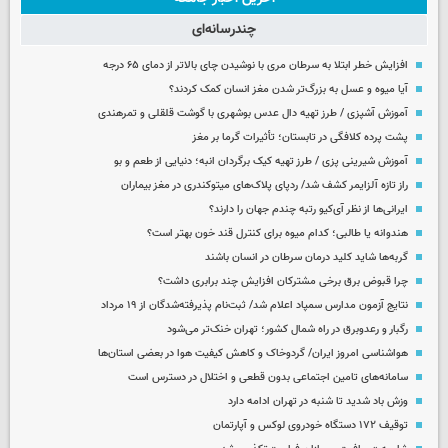
چندرسانه‌ای
افزایش خطر ابتلا به سرطان مری با نوشیدن چای بالاتر از دمای ۶۵ درجه
آیا میوه و عسل به بزرگ‌تر شدن مغز انسان کمک کردند؟
آموزش آشپزی / طرز تهیه دال عدس بوشهری با گوشت قلقلی و تمرهندی
پشت پرده کلافگی در تابستان؛ تأثیرات گرما بر مغز
آموزش شیرینی پزی / طرز تهیه کیک برگردان انبه؛ دنیایی از طعم و بو
راز تازه آلزایمر کشف شد/ ردپای پلاک‌های میتوکندری در مغز بیماران
ایرانی‌ها از نظر آی‌کیو رتبه چندم جهان را دارند؟
هندوانه یا طالبی؛ کدام‌ میوه برای کنترل قند خون بهتر است؟
گربه‌ها شاید کلید درمان سرطان در انسان باشند
چرا قبوض برق برخی مشترکان افزایش چند برابری داشت؟
نتایج آزمون مدارس سمپاد اعلام شد/ ثبت‌نام پذیرفته‌شدگان از ۱۹ مرداد
رگبار و رعدوبرق در راه شمال کشور؛ تهران خنک‌تر می‌شود
هواشناسی امروز ایران/ گردوخاک و کاهش کیفیت هوا در بعضی استان‌ها
سامانه‌های تامین اجتماعی بدون قطعی و اختلال در دسترس است
وزش باد شدید تا شنبه در تهران ادامه دارد
توقیف ۱۷۲ دستگاه خودروی لوکس و آپارتمان