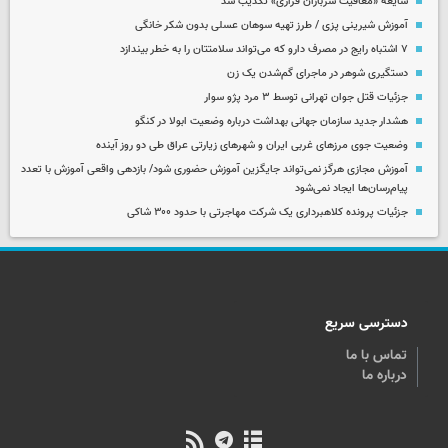
شایعه «معافیت سربازان فراری» تکذیب شد
آموزش شیرینی پزی / طرز تهیه سوهان عسلی بدون شکر خانگی
۷ اشتباه رایج در مصرف دارو که می‌تواند سلامتتان را به خطر بیندازد
دستگیری شوهر در ماجرای گم‌شدن یک زن
جزئیات قتل جوان تهرانی توسط ۳ مرد پژو سوار
هشدار جدید سازمان جهانی بهداشت درباره وضعیت ابولا در کنگو
وضعیت جوی مرزهای غربی ایران و شهرهای زیارتی عراق طی دو روز آینده
آموزش مجازی هرگز نمی‌تواند جایگزین آموزش حضوری شود/ بازدهی واقعی آموزش با تعدد
پیام‌رسان‌ها ایجاد نمی‌شود
جزئیات پرونده کلاهبرداری یک شرکت مهاجرتی با حدود ۳۰۰ شاکی
دسترسی سریع
تماس با ما
درباره ما