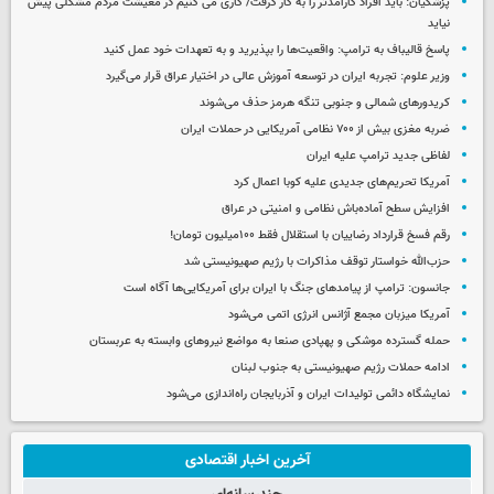
پزشکیان: باید افراد کارآمدتر را به کار گرفت/ کاری می کنیم در معیشت مردم مشکلی پیش
نیاید
پاسخ قالیباف به ترامپ: واقعیت‌ها را بپذیرید و به تعهدات خود عمل کنید
وزیر علوم: تجربه ایران در توسعه آموزش عالی در اختیار عراق قرار می‌گیرد
کریدورهای شمالی و جنوبی تنگه هرمز حذف می‌شوند
ضربه مغزی بیش از ۷۰۰ نظامی آمریکایی در حملات ایران
لفاظی جدید ترامپ علیه ایران
آمریکا تحریم‌های جدیدی علیه کوبا اعمال کرد
افزایش سطح آماده‌باش نظامی و امنیتی در عراق
رقم فسخ قرارداد رضاییان با استقلال فقط ۱۰۰میلیون تومان!
حزب‌الله خواستار توقف مذاکرات با رژیم صهیونیستی شد
جانسون: ترامپ از پیامدهای جنگ با ایران برای آمریکایی‌ها آگاه است
آمریکا میزبان مجمع آژانس انرژی اتمی می‌شود
حمله گسترده موشکی و پهپادی صنعا به مواضع نیروهای وابسته به عربستان
ادامه حملات رژیم صهیونیستی به جنوب لبنان
نمایشگاه دائمی تولیدات ایران و آذربایجان راه‌اندازی می‌شود
آخرین اخبار اقتصادی