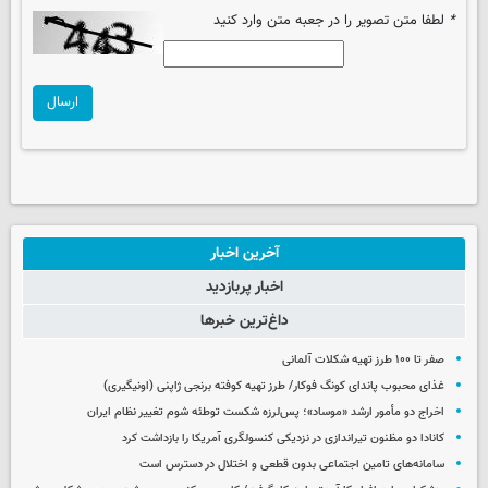
*
لطفا متن تصویر را در جعبه متن وارد کنید
ارسال
آخرین اخبار
اخبار پربازدید
داغ‌ترین خبرها
صفر تا ۱۰۰ طرز تهیه شکلات آلمانی
غذای محبوب پاندای کونگ فوکار/ طرز تهیه کوفته برنجی ژاپنی (اونیگیری)
اخراج دو مأمور ارشد «موساد»؛ پس‌لرزه شکست توطئه شوم تغییر نظام ایران
کانادا دو مظنون تیراندازی در نزدیکی کنسولگری آمریکا را بازداشت کرد
سامانه‌های تامین اجتماعی بدون قطعی و اختلال در دسترس است