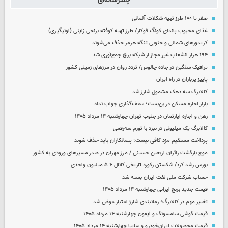
چندرسانه‌ای
صفر تا ۱۰۰ طرز تهیه شکلات آلمانی
غذای محبوب پاندای کونگ فوکار/ طرز تهیه کوفته برنجی ژاپنی (اونیگیری)
کریدورهای شمالی و جنوبی تنگه هرمز حذف می‌شوند
۱۹۴ هزار انشعاب غیر مجاز از شبکه برق جمع‌آوری شد
ترافیک سنگین در جاده چالوس/ تردد روان در مرزهای زمینی کشور
پاییز پرباران در راه ایران
کالابرگ سه دهک مشمول شارز شد
بازار اجاره مسکن در بن‌بست؛ سقف‌گذاری جواب نداد
رهن و اجاره آپارتمان در جنوب تهران چهارشنبه ۱۴ مرداد ۱۴۰۵
کالابرگ یک میلیونی در نبرد با تورم سه‌رقمی
پرداخت مستقیم مزد کافی نیست؛ پیمانکاران باید حذف شوند
موج بازگشت زائران اربعین حسینی / مرز مهران در صدر مسیرهای ورودی به کشور
بورس رشد کرد/ شکستن رکورد تاریخی کانال ۵.۴ میلیون واحدی
حساب‌ شرکت ملی نفت ایران بسته شد
قیمت جدید برنج ایرانی چهارشنبه ۱۴ مرداد ۱۴۰۵
تغییر مهم در کالابرگ؛ زمانبندی‌ شارژ اعتبار عوض شد
قیمت گوشی سامسونگ و آیفون چهارشنبه ۱۴ مرداد ۱۴۰۵
قیمت محصولات ایران‌خودرو و سایپا چهارشنبه ۱۴ مرداد ۱۴۰۵