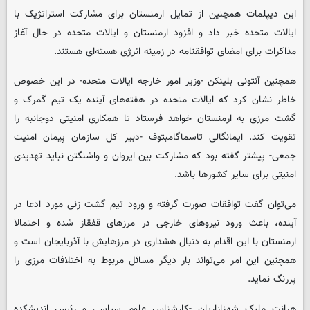
این دیپلمات همچنین از تمایل ارمنستان برای مشارکت استراتژیک با
ایالات متحده خبر داد و افزود ارمنستان و ایالات متحده در حال آغاز
مذاکرات برای امضای توافقنامه در زمینه انرژی هسته‌ای هستند.
همچنین آنتونی بلینکن -وزیر امور خارجه ایالات متحده- در این خصوص
خاطر نشان کرد که ایالات متحده در هفته‌های آینده یک تیم گمرک و
گشت مرزی به ارمنستان خواهد فرستاد تا همکاری امنیتی دوجانبه را
تقویت کند. ایمانگالی تاسماگامبتوف -دبیر کل سازمان پیمان امنیت
جمعی- پیشتر گفته بود که مشارکت بین ایروان و واشنگتن نباید تهدیدی
امنیتی برای سایر کشورها باشد.
می‌توان گفت توافقات صورت گرفته و ورود تیم گشت زنی مورد ادعا در
آینده، باعث ورود نیروهای خارجی در مرزهای قفقاز شده و احتمالا
ارمنستان با این اقدام به دنبال هشداری در مرزهایش با آذربایجان است و
همچنین این امر می‌تواند بار دیگر مسائل مربوط به اختلافات مرزی را
پررنگ نماید.
هرانت ملیک شهنازاریان -کارشناس علوم سیاسی و رئیس اندیشکده