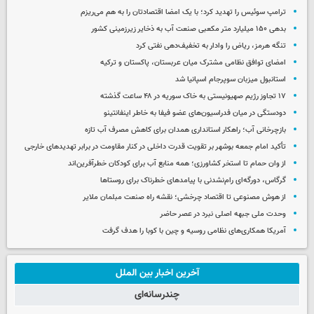
ترامپ سوئیس را تهدید کرد؛ با یک امضا اقتصادتان را به هم می‌ریزم
بدهی ۱۵۰ میلیارد متر مکعبی صنعت آب به ذخایر زیرزمینی کشور
تنگه هرمز، ریاض را وادار به تخفیف‌دهی نفتی کرد
امضای توافق نظامی مشترک میان عربستان، پاکستان و ترکیه
استانبول میزبان سوپرجام اسپانیا شد
۱۷ تجاوز رژیم صهیونیستی به خاک سوریه در ۴۸ ساعت گذشته
دودستگی در میان فدراسیون‌های عضو فیفا به خاطر اینفانتینو
بازچرخانی آب؛ راهکار استانداری همدان برای کاهش مصرف آب تازه
تأکید امام جمعه بوشهر بر تقویت قدرت داخلی در کنار مقاومت در برابر تهدیدهای خارجی
از وان حمام تا استخر کشاورزی؛ همه منابع آب برای کودکان خطرآفرین‌اند
گرگاس، دورگه‌ای رام‌نشدنی با پیامدهای خطرناک برای روستاها
از هوش مصنوعی تا اقتصاد چرخشی؛ نقشه راه صنعت مبلمان ملایر
وحدت ملی جبهه اصلی نبرد در عصر حاضر
آمریکا همکاری‌های نظامی روسیه و چین با کوبا را هدف گرفت
آخرین اخبار بین الملل
چندرسانه‌ای