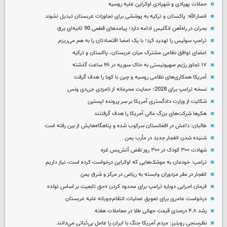
حملات پهپادی و شهپادی اوکراین علیه روسیه
انصارالله: پاکستان و ترکیه به پوششی برای تجاوزات عربستان تبدیل نشوند
بحران در راه‌آهن انگلیس ادامه دارد؛ پیامدهای قطعی 90 ثانیه‌ای برق
ترامپ سوئیس را تهدید کرد؛ با یک امضا اقتصادتان را به هم می‌ریزم
امضای توافق نظامی مشترک میان عربستان، پاکستان و ترکیه
۱۷ تجاوز رژیم صهیونیستی به خاک سوریه در ۴۸ ساعت گذشته
آمریکا همکاری‌های نظامی روسیه و چین با کوبا را هدف گرفت
نسخه ترامپ برای 2028؛ حمایت محرمانه از نامزدی جی‌دی ونس
شکایت از وزارت دادگستری آمریکا بر سر پرونده اپستین
هکرها شرکت‌های بزرگ مالی آمریکا را هدف گرفتنند
طالبان: داعش در افغانستان سرکوب شده و پناهگاه‌هایش از بین رفته است
شنیده شدن انفجار جدید در مأرب یمن
شهادت ۳۰۰ کودک در ۳۰۰ روز نقض آتش‌بس غزه
ترامپ: خودمان به موشک‌هایی که اوکراین درخواست کرده است، نیاز داریم
انفجار در مقر مزدوران وابسته به ریاض در مرکز و شرق یمن
فرمان اجرایی دوباره ترامپ برای محدود کردن «حق تابعیت بر اساس تولد»
درخواست عامری برای تعویق عملیات انتقام‌جویانه علیه عربستان
رشد ۴.۸ درصدی قیمت جهانی طلا در معاملات هفته
نظرسنجی رویترز: مردم آمریکا جنگ با ایران را عامل بی‌ثباتی می‌دانند