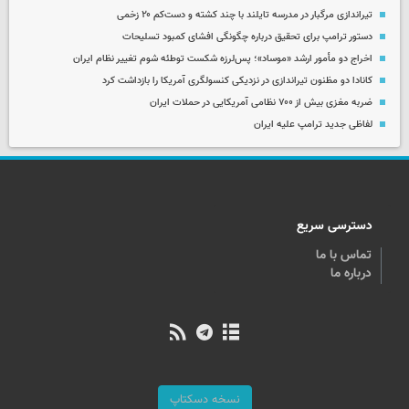
تیراندازی مرگبار در مدرسه‌ تایلند با چند کشته و دست‌کم ۲۰ زخمی
دستور ترامپ برای تحقیق درباره چگونگی افشای کمبود تسلیحات
اخراج دو مأمور ارشد «موساد»؛ پس‌لرزه شکست توطئه شوم تغییر نظام ایران
کانادا دو مظنون تیراندازی در نزدیکی کنسولگری آمریکا را بازداشت کرد
ضربه مغزی بیش از ۷۰۰ نظامی آمریکایی در حملات ایران
لفاظی جدید ترامپ علیه ایران
دسترسی سریع
تماس با ما
درباره ما
نسخه دسکتاپ