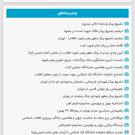
چندرسانه‌ای
تشییع پیکر زنده‌یاد «اکبر عبدی»
مراسم تشییع پیکر «قائد شهید امت» در مشهد
مراسم تشییع پیکر مطهر رهبر شهید انقلاب - تهران
اقامه نماز بر پیکر امام شهید امت
آیین وداع مردم با پیکر مطهر رهبر شهید انقلاب در مصلی امام خمینی (ره)
نشست خبری سخنگوی ستاد بزرگداشت عروج خونین رهبر شهید
نشست خبری هفتمین نمایشگاه مجازی کتاب
اجتماع خانواده دانشگاه آزاد اسلامی جهت بیعت با رهبر معظم انقلاب
تشییع پیکر شهیدان لاریجانی، سلیمانی و شهدای ناو دنا در تهران
راهپیمایی روز جهانی قدس در تهران
تشییع پیکر مطهر شهدای جنگ رمضان در تهران
اختتامیه چهل و چهارمین جشنواره فیلم فجر
راهپیمایی سراسری مردم تهران در یوم‌الله ۲۲ بهمن
نورافشانی برج میلاد به مناسبت چهل‌ و هفتمین سالگرد پیروزی انقلاب اسلامی
ایستگاه پایانی چهل و چهارمین جشنواره فیلم فجر
تجدید میثاق خانواده دانشگاه آزاد اسلامی با آرمان های امام خمینی(ره)