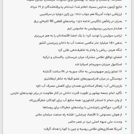
نتایج آزمون مدارس سمپاد اعلام شد/ ثبت‌نام پذیرفته‌شدگان از ۱۹ مرداد
ارزپاشی دولت آمریکا هم جواب نداد؛ ین ژاپن دوباره در سراشیبی
بحران در راه‌آهن انگلیس ادامه دارد؛ پیامدهای قطعی 90 ثانیه‌ای برق
هشدار سرمربی پرسپولیس به جاسوس تیم
ترامپ سوئیس را تهدید کرد؛ با یک امضا اقتصادتان را به هم می‌ریزم
بدهی ۱۵۰ میلیارد متر مکعبی صنعت آب به ذخایر زیرزمینی کشور
تنگه هرمز، ریاض را وادار به تخفیف‌دهی نفتی کرد
امضای توافق نظامی مشترک میان عربستان، پاکستان و ترکیه
استانبول میزبان سوپرجام اسپانیا شد
۱۷ تجاوز رژیم صهیونیستی به خاک سوریه در ۴۸ ساعت گذشته
دودستگی در میان فدراسیون‌های عضو فیفا به خاطر اینفانتینو
بازچرخانی آب؛ راهکار استانداری همدان برای کاهش مصرف آب تازه
تأکید امام جمعه بوشهر بر تقویت قدرت داخلی در کنار مقاومت در برابر تهدیدهای خارجی
از وان حمام تا استخر کشاورزی؛ همه منابع آب برای کودکان خطرآفرین‌اند
گرگاس، دورگه‌ای رام‌نشدنی با پیامدهای خطرناک برای روستاها
از هوش مصنوعی تا اقتصاد چرخشی؛ نقشه راه صنعت مبلمان ملایر
وحدت ملی جبهه اصلی نبرد در عصر حاضر
آمریکا همکاری‌های نظامی روسیه و چین با کوبا را هدف گرفت