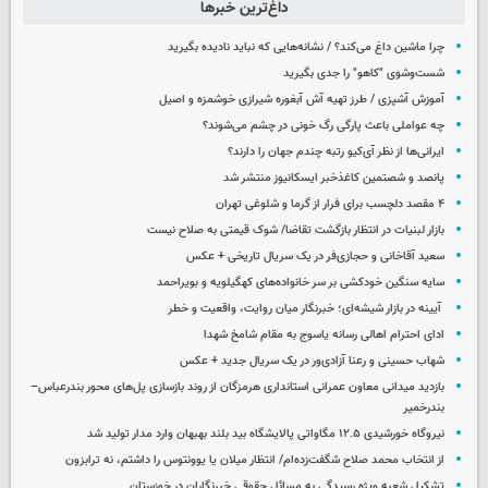
داغ‌ترین خبرها
چرا ماشین داغ می‌کند؟ / نشانه‌هایی که نباید نادیده بگیرید
شست‌وشوی "کاهو" را جدی بگیرید
آموزش آشپزی / طرز تهیه آش آبغوره شیرازی خوشمزه و اصیل
چه عواملی باعث پارگی رگ خونی در چشم می‌شوند؟
ایرانی‌ها از نظر آی‌کیو رتبه چندم جهان را دارند؟
پانصد و شصتمین کاغذخبر ایسکانیوز منتشر شد
۴ مقصد دلچسب برای فرار از گرما و شلوغی تهران
بازار لبنیات در انتظار بازگشت تقاضا/ شوک قیمتی به صلاح نیست
سعید آقاخانی و حجازی‌فر در یک سریال تاریخی + عکس
سایه سنگین خودکشی بر سر خانواده‌های کهگیلویه و بویراحمد
آیینه در بازار شیشه‌ای؛ خبرنگار میان روایت، واقعیت و خطر
ادای احترام اهالی رسانه یاسوج به مقام شامخ شهدا
شهاب حسینی و رعنا آزادی‌ور در یک سریال جدید + عکس
بازدید میدانی معاون عمرانی استانداری هرمزگان از روند بازسازی پل‌های محور بندرعباس–
بندرخمیر
نیروگاه خورشیدی ۱۲.۵ مگاواتی پالایشگاه بید بلند بهبهان وارد مدار تولید شد
از انتخاب محمد صلاح شگفت‌زده‌ام/ انتظار میلان یا یوونتوس را داشتم، نه ترابزون
تشکیل شعبه ویژه رسیدگی به مسائل حقوقی خبرنگاران در خوزستان