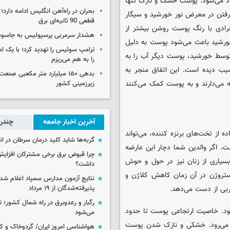
اد می‌شود. پوست خشک و نازک تنها
بحران در راه‌آهن انگلیس ادامه دارد؛
گرفتن در معرض نور خورشید و سیگار
قطعی 90 ثانیه‌ای برق
رادی با رنگ پوست روشن بیشتر از
هشدار سرمربی پرسپولیس به جاسو
ورشید باعث می‌شود پوست به دلیل
ترامپ سوئیس را تهدید کرد؛ با یک ام
وسط خورشید، پوست دیگر آب را به
را به هم می‌ریزم
ب دیده است. این اتفاق منجر به
بدهی ۱۵۰ میلیارد متر مکعبی صن
ه می‌دارند و به پوست کمک می‌کنند
زیرزمینی کشور
آخرین اخبار جامعه
چندرس
از تخت‌های برنزه کننده، می‌تواند
گربه‌ها شاید کلید درمان سرطان در ا
 اگر والدین شما دچار این عارضه
چرا قبوض برق برخی مشترکان افزایش 
سیاری از زنان نیز در حول و حوش
داشت؟
تروژن در آن زمان کاهش کلاژن و
نتایج آزمون مدارس سمپاد اعلام شد/
ربی از دست می‌دهد.
پذیرفته‌شدگان از ۱۹ مرداد
رگبار و رعدوبرق در راه شمال کشور؛ ت
شود. خاصیت ارتجاعی پوست تا حدود
می‌شود
و با آغاز ۴۰ سالگی رو به افول می‌رود. خشکی و نازک شدن پوست
هواشناسی امروز ایران/ گردوخاک و