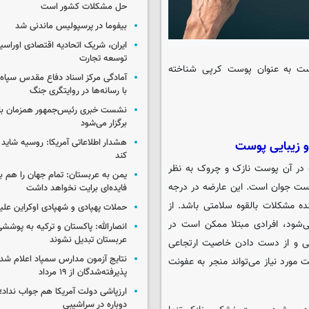
حل مشکلات کشور است
بیفوما در پرسپولیس ماندنی شد
ایران، شریک اتحادیه اقتصادی اوراسی
توسعه تجارت
 به عنوان پوست کرپی شناخته
آمادگی مرکز اسناد دفاع مقدس سپاه 
با رسانه‌ها در روایتگری جنگ
نشست خبری رئیس‌جمهور همزمان با ر
برگزار می‌شود
هشدار اطلاعاتی آمریکا: روسیه شاید ب
و زیبایی پوست
کند
 در آن پوست نازک و چروک به نظر
یمن به عربستان: تمام جهان را هم 
ست جوان است. این عارضه در درجه
فایده‌ای برایت نخواهد داشت
ه مشکلات بالقوه سلامتی باشد. از
حملات پهپادی و شهپادی اوکراین علی
ی‌شود، افرادی مبتلا ممکن است در
انصارالله: پاکستان و ترکیه به پوششی
عربستان تبدیل نشوند
کی و از دست دادن خاصیت ارتجاعی
نتایج آزمون مدارس سمپاد اعلام شد/
ورد نیاز می‌تواند منجر به عفونت
پذیرفته‌شدگان از ۱۹ مرداد
ارزپاشی دولت آمریکا هم جواب نداد؛ 
دوباره در سراشیبی