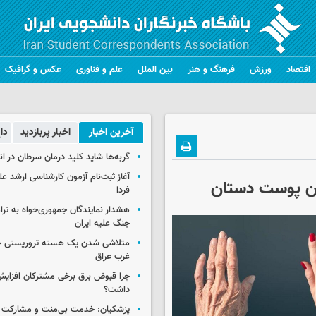
اقتصاد
ورزش
فرهنگ و هنر
بین الملل
علم و فناوری
عکس و گرافیک
آخرین اخبار
اخبار پربازدید
دا
گربه‌ها شاید کلید درمان سرطان در ا
آغاز ثبت‌نام‌ آزمون کارشناسی ارشد ع
دن پوست دستان
فردا
هشدار نمایندگان جمهوری‌خواه به ترا
جنگ علیه ایران
متلاشی شدن یک هسته تروریستی خ
غرب عراق
چرا قبوض برق برخی مشترکان افزایش 
داشت؟
پزشکیان: خدمت بی‌منت و مشارکت م