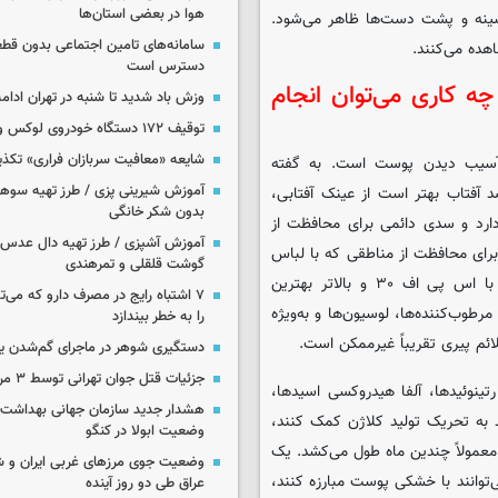
هوا در بعضی استان‌ها
سینه و پشت دست‌ها ظاهر می‌شود.
سامانه‌های تامین اجتماعی بدون قطع
اهده می‌کنند.
دسترس است
 کاری می‌توان انجام
وزش باد شدید تا شنبه در تهران ادامه
توقیف ۱۷۲ دستگاه خودروی لوکس و آپارتمان
شایعه «معافیت سربازان فراری» تکذ
ز آسیب دیدن پوست است. به گفته
آموزش شیرینی پزی / طرز تهیه سوه
فتاب بهتر است از عینک آفتابی،
بدون شکر خانگی
دارد و سدی دائمی برای محافظت از
آموزش آشپزی / طرز تهیه دال عدس 
برای محافظت از مناطقی که با لباس
گوشت قلقلی و تمرهندی
و لوازم جانبی پوشانده نمی‌شوند استفاده کنید. کرم‌های ضد آفتاب با اس پی اف ۳۰ و بالاتر بهترین
۷ اشتباه رایج در مصرف دارو که می‌ت
طوب‌کننده‌ها، لوسیون‌ها و به‌ویژه
را به خطر بیندازد
ئم پیری تقریباً غیرممکن است.
دستگیری شوهر در ماجرای گم‌شدن ی
جزئیات قتل جوان تهرانی توسط ۳ مرد پژو سوار
ینوئیدها، آلفا هیدروکسی اسیدها،
هشدار جدید سازمان جهانی بهداشت د
ند به تحریک تولید کلاژن کمک کنند،
وضعیت ابولا در کنگو
معمولاً چندین ماه طول می‌کشد. یک
وضعیت جوی مرزهای غربی ایران و شه
وانند با خشکی پوست مبارزه کنند،
عراق طی دو روز آینده