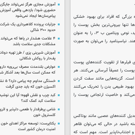
آموزش مجازی هرگز نمی‌تواند جایگز
حضوری شود/ بازدهی واقعی آموزش ب
پیام‌رسان‌ها ایجاد نمی‌شود
 بزرگی که افراد برای بهبود خشکی
ا تنها بیرونی‌ترین بخش پوست را
جزئیات پرونده کلاهبرداری یک شرکت 
حدود ۳۰۰ شاکی
تحت تأثیر قرار می‌دهند. متخصصان پوست محصولات حاوی نیاسینامید، نوعی ویتامین ب ۳، را به عنوان
۴ علامت هشدار در پاها که می‌تواند 
 نیاسینامید را می‌توان به صورت
مشکلات جدی سلامت باشد
آموزش شیرینی پزی / طرز تهیه دونات
پف‌دار با روکش شکلاتی
 فیلرها از تقویت کننده‌های پوست
عوارض بلندمدت مصرف بی‌رویه دارو؛
وست را عمیقاً آبرسانی می‌کنند. هر
که ممکن است سال‌ها بعد آشکار شو
 است. گزینه‌هایی مانند سفت کردن
خستگی مداوم
بهبود طبیعی بدن را تحریک می‌کنند
اکسیژن خون که باید جدی گرفت
می‌کند و خاصیت ارتجاعی پوست را
کبد چرب و نقش قهوه؛ آیا این نوشیدن
سلامت کبد کمک کند؟
شامی پرطرفدار با طعمی دلپذیر و اثری
کلسترول خون
یل کننده‌های عصبی مانند بوتاکس
ه باشید در حالی که می‌توان ظاهر
یکتاپرست: توسعه مراکز اهدای خون 
امنیت درمان کشور است
و اجتناب‌ناپذیر است. مهم است که