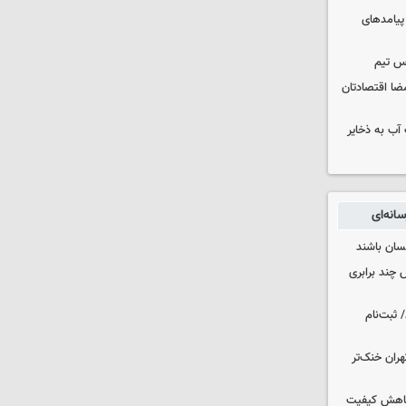
 پیامدهای
س تیم
ضا اقتصادتان
عت آب به ذخایر
انه‌ای
نسان باشند
چند برابری
 ثبت‌نام
هران خنک‌تر
 کاهش کیفیت