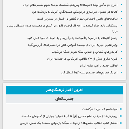
اخراج دو مأمور ارشد «موساد»؛ پس‌لرزه شکست توطئه شوم تغییر نظام ایران
کانادا دو مظنون تیراندازی در نزدیکی کنسولگری آمریکا را بازداشت کرد
سامانه‌های تامین اجتماعی بدون قطعی و اختلال در دسترس است
پزشکیان: باید افراد کارآمدتر را به کار گرفت/ کاری می کنیم در معیشت مردم مشکلی پیش
نیاید
پاسخ قالیباف به ترامپ: واقعیت‌ها را بپذیرید و به تعهدات خود عمل کنید
وزیر علوم: تجربه ایران در توسعه آموزش عالی در اختیار عراق قرار می‌گیرد
کریدورهای شمالی و جنوبی تنگه هرمز حذف می‌شوند
ضربه مغزی بیش از ۷۰۰ نظامی آمریکایی در حملات ایران
لفاظی جدید ترامپ علیه ایران
آمریکا تحریم‌های جدیدی علیه کوبا اعمال کرد
آخرین اخبار فرهنگ‌وهنر
چندرسانه‌ای
ابوالقاسم قاسم‌زاده درگذشت
پرواز دل‌ها از میدان امام حسین (ع) تا قبله تهران؛ روایتی از قدم‌های جامانده
انتشار کتاب انقلاب مشروطه؛ از تولد تا مرگ/ بازخوانی مستند یک تحول تاریخی