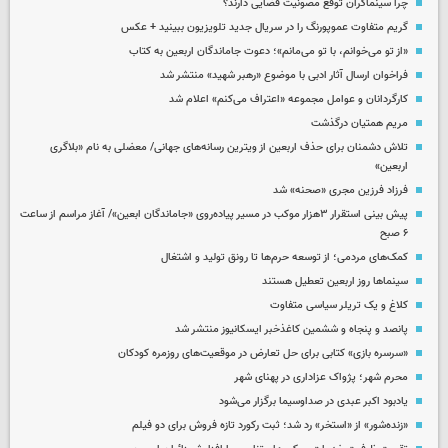
چرا سینماگران توقع مصونیت قضایی دارند؟
گریم متفاوت عموپورنگ را در سریال جدید تلویزیون ببینید + عکس
«از تو می‌خوانم، با تو می‌مانم»؛ دعوت جاماندگان اربعین به کتاب
فراخوان ارسال آثار ادبی با موضوع «رهبر شهید» منتشر شد
کارگردانان و عوامل مجموعه «اعتراف می‌کنم» اعلام شد
مریم همتیان درگذشت
تلاش دشمنان برای حذف اربعین از ویترین رسانه‌های جهانی/ معضلی به نام «بلاگری
اربعین»
فرزاد فرزین مجری «صحنه» شد
پیش بینی استقرار ۳هزار موکب در مسیر پیاده‌روی «جاماندگان ابعین»/ آغاز مراسم از ساعت
۶ صبح
کمک‌های مردمی؛ از توسعه حرم‌ها تا رونق تولید و اشتغال
سینماها روز اربعین تعطیل هستند
کلاغ و یک تریلر سیاسی متفاوت
پانصد و پنجاه و ششمین کاغذخبر ایسکانیوز منتشر شد
«سرسره بازی» کتابی برای حل تعارض در موقعیت‌های روزمره کودکان
محرم شهر؛ پژواک عزاداری در پهنای شهر
یادبود اکبر عبدی در صداوسیما برگزار می‌شود
«زنده‌شور» از «استخر» رد شد؛ ثبت رکورد تازه فروش برای دو فیلم