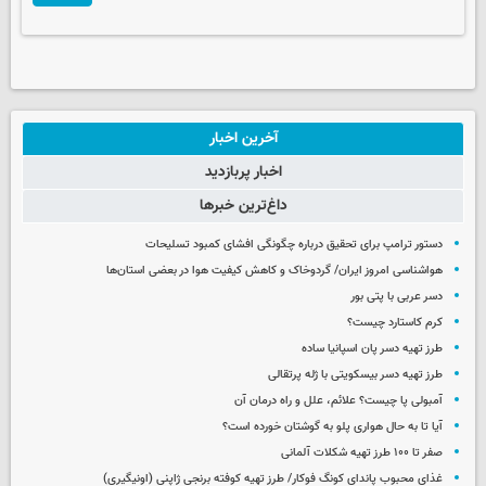
آخرین اخبار
اخبار پربازدید
داغ‌ترین خبرها
دستور ترامپ برای تحقیق درباره چگونگی افشای کمبود تسلیحات
هواشناسی امروز ایران/ گردوخاک و کاهش کیفیت هوا در بعضی استان‌ها
دسر عربی با پتی بور
کرم کاستارد چیست؟
طرز تهیه دسر پان اسپانیا ساده
طرز تهیه دسر بیسکویتی با ژله پرتقالی
آمبولی پا چیست؟ علائم، علل و راه درمان آن
آیا تا به حال هواری پلو به گوشتان خورده است؟
صفر تا ۱۰۰ طرز تهیه شکلات آلمانی
غذای محبوب پاندای کونگ فوکار/ طرز تهیه کوفته برنجی ژاپنی (اونیگیری)