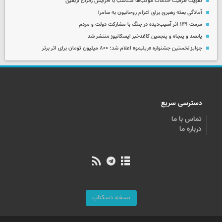
تقویت ظرفیت خدمات موکب‌ها متناسب با افزایش زائران اربعین
آمادگی بعثه رهبری برای اعزام روحانیون به سامرا
مرمت ۱۴۹ اثر آسیب‌دیده در جنگ با مشارکت دولت و مردم
پانصد و پنجاه و پنجمین کاغذخبر ایسکانیوز منتشر شد
جوایز نخستین جشنواره «ریلیمو» اعلام شد؛ ۸۰۰ میلیون تومان برای اثر برتر
دسترسی سریع
تماس با ما
درباره ما
نسخه دسکتاپ