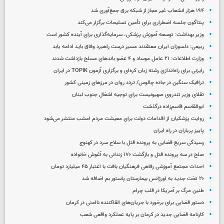
۱۹۴ هزار انشعاب غیر مجاز از شبکه برق جمع‌آوری شد
پنتاگون جلسه اضطراری برای تأمین تسلیحات برگزار می‌کند
وزیر بهداشت: توسعه آموزش پزشکی، سرمایه‌گذاری برای آینده کشور است
ربیعی: دلسوزان ایران معتقدند مسیر درست راهبرد وفاق باید ادامه یابد
وزارت اطلاعات: ۲۱ عامل موساد و ۴ عضو باندهای مسلح بازداشت شدند
رایزنی برای راه‌اندازی رشته زبان کره‌ای و برگزاری آزمون TOPIK در ایران
ترافیک سنگین در جاده چالوس/ تردد روان در مرزهای زمینی کشور
تقلای وزیر تندروی صهیونیست برای توجیه اشغال جنوب لبنان
ابوالقاسم قاسم‌زاده درگذشت
روایت پزشکیان از اقدامات دولت برای معیشت مردم امشب منتشر می‌شود
پاییز پرباران در راه ایران
رسیدگی سریع قضایی به پرونده قتل با سلاح سرد در کهنوج
صلح در سه پرونده قتل و بازگشت ۱۷۰ زندانی به آغوش خانواده
احداث مجتمع آموزشی رفاهی فرهنگیان بافت با اعتبار ۴۵ میلیارد تومان
۲۰ تخت جدید به اورژانس بیمارستان پاستور بم اضافه شد
طنین مرگ بر آمریکا در قلب چرام
دستور قضایی برای برخورد با جریان‌های القاکننده ناامنی در کرمان
کارنامه قضایی جدید در کرمان بر پایه عملکرد واقعی شعب