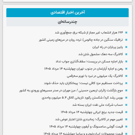
آخرین اخبار اقتصادی
چندرسانه‌ای
۱۹۴ هزار انشعاب غیر مجاز از شبکه برق جمع‌آوری شد
ترافیک سنگین در جاده چالوس/ تردد روان در مرزهای زمینی کشور
پاییز پرباران در راه ایران
کالابرگ سه دهک مشمول شارز شد
بازار اجاره مسکن در بن‌بست؛ سقف‌گذاری جواب نداد
رهن و اجاره آپارتمان در جنوب تهران چهارشنبه ۱۴ مرداد ۱۴۰۵
کالابرگ یک میلیونی در نبرد با تورم سه‌رقمی
پرداخت مستقیم مزد کافی نیست؛ پیمانکاران باید حذف شوند
موج بازگشت زائران اربعین حسینی / مرز مهران در صدر مسیرهای ورودی به کشور
بورس رشد کرد/ شکستن رکورد تاریخی کانال ۵.۴ میلیون واحدی
حساب‌ شرکت ملی نفت ایران بسته شد
قیمت جدید برنج ایرانی چهارشنبه ۱۴ مرداد ۱۴۰۵
تغییر مهم در کالابرگ؛ زمانبندی‌ شارژ اعتبار عوض شد
قیمت گوشی سامسونگ و آیفون چهارشنبه ۱۴ مرداد ۱۴۰۵
قیمت محصولات ایران‌خودرو و سایپا چهارشنبه ۱۴ مرداد ۱۴۰۵