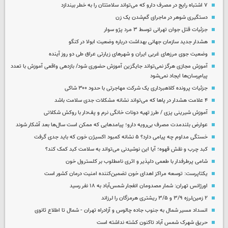
۷ اشتباه رایج در مصرف دارو که می‌تواند سلامتتان را به خطر بیندازد
دستگیری شوهر در ماجرای گم‌شدن یک زن
جزئیات قتل جوان تهرانی توسط ۳ مرد پژو سوار
هشدار جدید سازمان جهانی بهداشت درباره وضعیت ابولا در کنگو
وضعیت جوی مرزهای غربی ایران و شهرهای زیارتی عراق طی دو روز آینده
آموزش مجازی هرگز نمی‌تواند جایگزین آموزش حضوری شود/ بازدهی واقعی آموزش با تعدد
پیام‌رسان‌ها ایجاد نمی‌شود
جزئیات پرونده کلاهبرداری یک شرکت مهاجرتی با حدود ۳۰۰ شاکی
۴ علامت هشدار در پاها که می‌تواند نشانه مشکلات جدی سلامت باشد
آموزش شیرینی پزی / طرز تهیه دونات خانگی نرم و پف‌دار با روکش شکلاتی
عوارض بلندمدت مصرف بی‌رویه دارو؛ پیامدهایی که ممکن است سال‌ها بعد آشکار شوند
خستگی مداوم چه پیامی دارد؟ ۵ نشانه کمبود اکسیژن خون که باید جدی گرفت
کبد چرب و نقش قهوه؛ آیا این نوشیدنی می‌تواند به سلامت کبد کمک کند؟
شامی پرطرفدار با طعمی دلپذیر و اثری نامطلوب بر کلسترول خون
یکتاپرست: توسعه مراکز اهدای خون تضمین‌کننده امنیت درمان کشور است
اورژانس تهران: شمار مصدومان انفجار شمس‌آباد به ۱۸ نفر رسید
۲ زمین‌لرزه ۳/۹ و ۳/۵ ریشتری هرمزگان را لرزاند
انسداد مسیر شمال به جنوب جاده چالوس و آزادراه تهران - شمال تا اطلاع ثانوی
حریق شهرک شمس آباد تاکنون کشته نداشته است