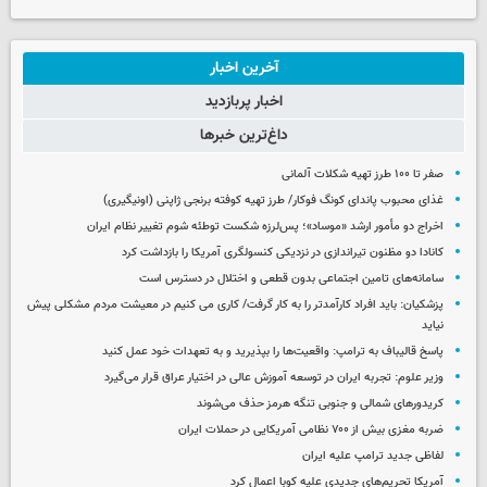
آخرین اخبار
اخبار پربازدید
داغ‌ترین خبرها
صفر تا ۱۰۰ طرز تهیه شکلات آلمانی
غذای محبوب پاندای کونگ فوکار/ طرز تهیه کوفته برنجی ژاپنی (اونیگیری)
اخراج دو مأمور ارشد «موساد»؛ پس‌لرزه شکست توطئه شوم تغییر نظام ایران
کانادا دو مظنون تیراندازی در نزدیکی کنسولگری آمریکا را بازداشت کرد
سامانه‌های تامین اجتماعی بدون قطعی و اختلال در دسترس است
پزشکیان: باید افراد کارآمدتر را به کار گرفت/ کاری می کنیم در معیشت مردم مشکلی پیش
نیاید
پاسخ قالیباف به ترامپ: واقعیت‌ها را بپذیرید و به تعهدات خود عمل کنید
وزیر علوم: تجربه ایران در توسعه آموزش عالی در اختیار عراق قرار می‌گیرد
کریدورهای شمالی و جنوبی تنگه هرمز حذف می‌شوند
ضربه مغزی بیش از ۷۰۰ نظامی آمریکایی در حملات ایران
لفاظی جدید ترامپ علیه ایران
آمریکا تحریم‌های جدیدی علیه کوبا اعمال کرد