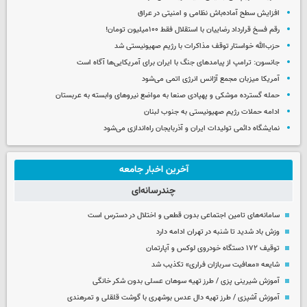
افزایش سطح آماده‌باش نظامی و امنیتی در عراق
رقم فسخ قرارداد رضاییان با استقلال فقط ۱۰۰میلیون تومان!
حزب‌الله خواستار توقف مذاکرات با رژیم صهیونیستی شد
جانسون: ترامپ از پیامدهای جنگ با ایران برای آمریکایی‌ها آگاه است
آمریکا میزبان مجمع آژانس انرژی اتمی می‌شود
حمله گسترده موشکی و پهپادی صنعا به مواضع نیروهای وابسته به عربستان
ادامه حملات رژیم صهیونیستی به جنوب لبنان
نمایشگاه دائمی تولیدات ایران و آذربایجان راه‌اندازی می‌شود
آخرین اخبار جامعه
چندرسانه‌ای
سامانه‌های تامین اجتماعی بدون قطعی و اختلال در دسترس است
وزش باد شدید تا شنبه در تهران ادامه دارد
توقیف ۱۷۲ دستگاه خودروی لوکس و آپارتمان
شایعه «معافیت سربازان فراری» تکذیب شد
آموزش شیرینی پزی / طرز تهیه سوهان عسلی بدون شکر خانگی
آموزش آشپزی / طرز تهیه دال عدس بوشهری با گوشت قلقلی و تمرهندی