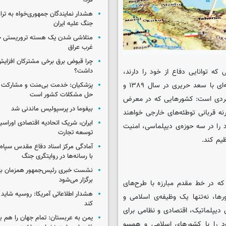
فردا
هشدار نمایندگان جمهوری‌خواه به ترا
جنگ علیه ایران
متلاشی شدن یک هسته تروریستی خ
غرب عراق
چرا قبوض برق برخی مشترکان افزایش 
داشت؟
که توانایی دفاع از خود را دارند،
می‌توانند استقلال و امنیتشان را حفظ کنند. روایت دیدار آیت‌الله خامنه‌ای با سعد حریری در سال ۱۳۸۹ و
پزشکیان: خدمت بی‌منت و مشارکت م
حل مشکلات کشور است
اهبردی است: کشورهایی که در معرض
بیفوما در پرسپولیس ماندنی شد
نه قربانی توطئه‌های خارجی خواهند
ایران، شریک اتحادیه اقتصادی اوراسی
را در سه حوزه‌ی دیپلماسی، امنیت
توسعه تجارت
یم کند.
آمادگی مرکز اسناد دفاع مقدس سپاه 
با رسانه‌ها در روایتگری جنگ
نشست خبری رئیس‌جمهور همزمان با ر
برگزار می‌شود
که در خط مقدم مبارزه با طرح‌های
هشدار اطلاعاتی آمریکا: روسیه شاید ب
ها، نه‌تنها یک وظیفه‌ی اسلامی و
کند
 دیپلماتیک، اقتصادی و نظامی برای
یمن به عربستان: تمام جهان را هم 
ود را با کشورهای اسلامی و همسو