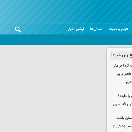
فیلم و صوت
استان‌ها
آرشیو اخبار
غ‌ترین خبرها
 گرما بر مغز
 طعم و بو
های
را دارند؟
نترل قند خون
نسان باشند
لوم پزشکی از