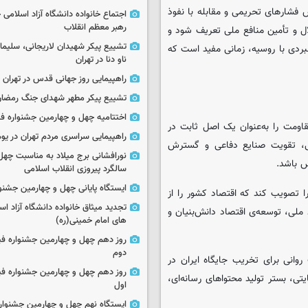
ش فشارهای تحریمی و مقابله با نفوذ
اجتماع خانواده دانشگاه آزاد اسلامی
رهبر معظم انقلاب
لال و تأمین منافع ملی تعریف شود و
تشییع پیکر شهیدان لاریجانی، سلیما
بردی با روسیه، زمانی مفید است که
ناو دنا در تهران
راهپیمایی روز جهانی قدس در تهران
تشییع پیکر مطهر شهدای جنگ رمضان 
اختتامیه چهل و چهارمین جشنواره فی
اومت را به‌عنوان یک اصل ثابت در
راهپیمایی سراسری مردم تهران در یوم‌الله ۲۲
ی، تقویت صنایع دفاعی و گسترش
نورافشانی برج میلاد به مناسبت چهل
س باشد.
سالگرد پیروزی انقلاب اسلامی
ایستگاه پایانی چهل و چهارمین جشنو
ا تصویب کند که اقتصاد کشور را از
تجدید میثاق خانواده دانشگاه آزاد اسل
ملی، توسعه‌ی اقتصاد دانش‌بنیان و
های امام خمینی(ره)
روز دهم چهل و چهارمین جشنواره ف
دوم
وانی برای تخریب جایگاه ایران در
روز دهم چهل و چهارمین جشنواره ف
ی، بستر تولید محتواهای رسانه‌ای،
اول
ایستگاه نهم چهل و چهارمین جشنوار