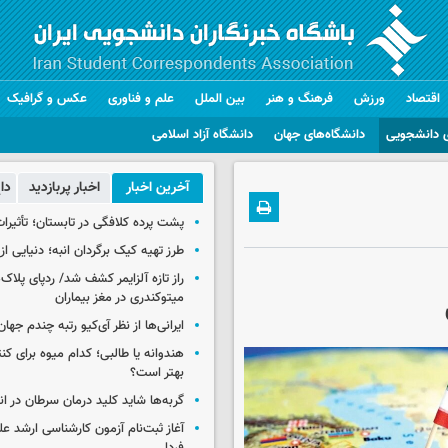
اقتصاد
ورزش
فرهنگ و هنر
بین الملل
علم و فناوری
عکس و گرافیک
 دانشجویی
دانشگاه‌های جهان
دانشگاه آزاد اسلامی
آخرین اخبار
اخبار پربازدید
دا
پشت پرده کلافگی در تابستان؛ تأثیرات
طرز تهیه کیک برگردان انبه؛ دنیایی از
راز تازه آلزایمر کشف شد/ ردپای پلاک‌
میتوکندری در مغز بیماران
ایرانی‌ها از نظر آی‌کیو رتبه چندم جهان 
هندوانه یا طالبی؛ کدام‌ میوه برای ک
بهتر است؟
گربه‌ها شاید کلید درمان سرطان در ا
آغاز ثبت‌نام‌ آزمون کارشناسی ارشد ع