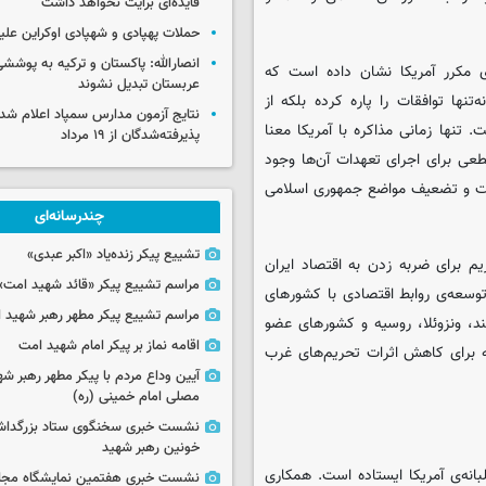
فایده‌ای برایت نخواهد داشت
حملات پهپادی و شهپادی اوکراین علی
انصارالله: پاکستان و ترکیه به پوششی
ی مکرر آمریکا نشان داده است که
عربستان تبدیل نشوند
تنها توافقات را پاره کرده بلکه از
نتایج آزمون مدارس سمپاد اعلام شد/
 تنها زمانی مذاکره با آمریکا معنا
پذیرفته‌شدگان از ۱۹ مرداد
عی برای اجرای تعهدات آن‌ها وجود
وقت و تضعیف مواضع جمهوری اسلامی
چندرسانه‌ای
تشییع پیکر زنده‌یاد «اکبر عبدی»
یم برای ضربه زدن به اقتصاد ایران
مراسم تشییع پیکر «قائد شهید امت»
 توسعه‌ی روابط اقتصادی با کشورهای
مراسم تشییع پیکر مطهر رهبر شهید ان
د، ونزوئلا، روسیه و کشورهای عضو
اقامه نماز بر پیکر امام شهید امت
 برای کاهش اثرات تحریم‌های غرب
آیین وداع مردم با پیکر مطهر رهبر شه
مصلی امام خمینی (ره)
نشست خبری سخنگوی ستاد بزرگدا
خونین رهبر شهید
انه‌ی آمریکا ایستاده است. همکاری
نشست خبری هفتمین نمایشگاه مجا