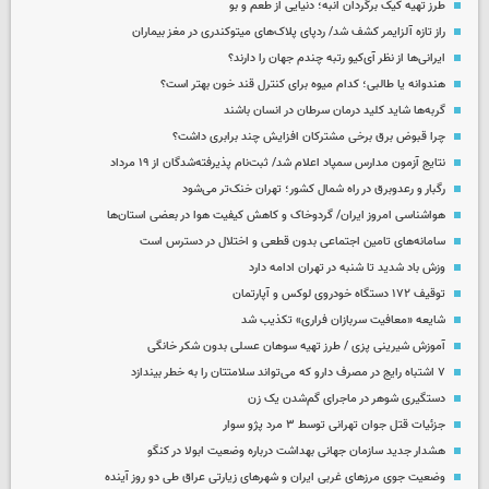
طرز تهیه کیک برگردان انبه؛ دنیایی از طعم و بو
راز تازه آلزایمر کشف شد/ ردپای پلاک‌های میتوکندری در مغز بیماران
ایرانی‌ها از نظر آی‌کیو رتبه چندم جهان را دارند؟
هندوانه یا طالبی؛ کدام‌ میوه برای کنترل قند خون بهتر است؟
گربه‌ها شاید کلید درمان سرطان در انسان باشند
چرا قبوض برق برخی مشترکان افزایش چند برابری داشت؟
نتایج آزمون مدارس سمپاد اعلام شد/ ثبت‌نام پذیرفته‌شدگان از ۱۹ مرداد
رگبار و رعدوبرق در راه شمال کشور؛ تهران خنک‌تر می‌شود
هواشناسی امروز ایران/ گردوخاک و کاهش کیفیت هوا در بعضی استان‌ها
سامانه‌های تامین اجتماعی بدون قطعی و اختلال در دسترس است
وزش باد شدید تا شنبه در تهران ادامه دارد
توقیف ۱۷۲ دستگاه خودروی لوکس و آپارتمان
شایعه «معافیت سربازان فراری» تکذیب شد
آموزش شیرینی پزی / طرز تهیه سوهان عسلی بدون شکر خانگی
۷ اشتباه رایج در مصرف دارو که می‌تواند سلامتتان را به خطر بیندازد
دستگیری شوهر در ماجرای گم‌شدن یک زن
جزئیات قتل جوان تهرانی توسط ۳ مرد پژو سوار
هشدار جدید سازمان جهانی بهداشت درباره وضعیت ابولا در کنگو
وضعیت جوی مرزهای غربی ایران و شهرهای زیارتی عراق طی دو روز آینده