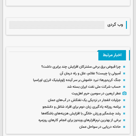
وب گردی
اخبار مرتبط
چرا قبوض برق برخی مشترکان افزایش چند برابری داشت؟
آمبولی پا چیست؟ علائم، علل و راه درمان آن
جنگ کریدورها؛ نبرد خاموش بر سر آینده ژئوپلیتیک انرژی اوراسیا
حساب‌ شرکت ملی نفت ایران بسته شد
عطر اربعین در سومین حرم اهل‌بیت
جزئیات انفجار در نزدیکی یک نفتکش در آب‌های عمان
برنامه روزانه یادگیری زبان دوم برای افراد شاغل و دانشجو
رشد چشمگیر ورزش خانگی با افزایش هزینه‌های باشگاه‌ها
برخی از بهترین نرم‌افزارهای ویندوز برای انجام کارهای روزمره
حادثه دریایی در سواحل عمان