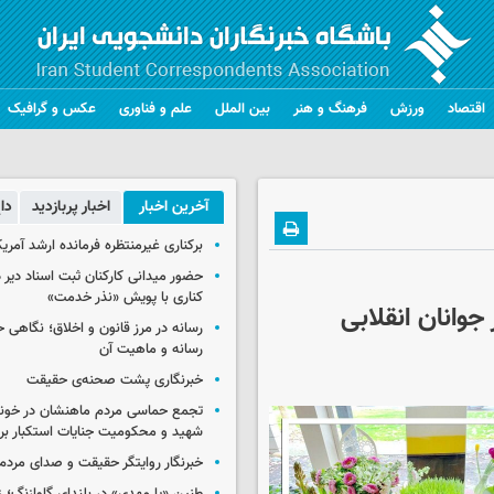
اقتصاد
ورزش
فرهنگ و هنر
بین الملل
علم و فناوری
عکس و گرافیک
آخرین اخبار
اخبار پربازدید
دا
برکناری غیرمنتظره فرمانده ارشد آمریکا
حضور میدانی کارکنان ثبت اسناد دیر 
کناری با پویش «نذر خدمت»
وانان انقلابی
رسانه در مرز قانون و اخلاق؛ نگاهی 
رسانه و ماهیت آن
خبرنگاری پشت صحنه‌ی حقیقت
تجمع حماسی مردم ماهنشان در خون
شهید و محکومیت جنایات استکبار برگ
خبرنگار روایتگر حقیقت و صدای مردم