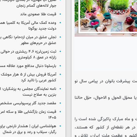
طنین «یا مهدی» در بلندای گاوازنگ؛ ز
جوار لاله‌های گمنام زنجان
قیمت طلا صعودی ماند
وعده کمک مالی آمریکا به کلمبیا همزما
دولت جدید بوگوتا
تجلی عشق در میان ازدحام؛ نگاهی ب
عشق در حرم‌های مطهر
ثبت زمین‌لرزه ۴.۶ ریشتری در
زلزله در عمق ۸ کیلومتری
بارسلونا دنبال مدافع مورد علاقه مس
آمریکا فروش بیش از ۵ 
کشور عربی را تائید کرد
ت پیشرفت بانوان در پیامی سال نو
نامه نمایندگان مجلس به پزشکیان: 
بنزین به صلاح نیست
، یا محوّل الحول و الاحوال، حوّل حالنا
مقصد جدید گلر پرسپولیسی مشخص
۱۴۰۵
یت و ماه مبارک پاکیزگی شده است را
در هر نقطه‌ای از کشور که هستند،
رگبار، سیلاب و رعد و برق در شمال
کشور و عظمت ملت ایران، تلاش و