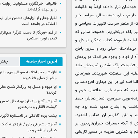
قالیباف: خبرنگاران مسئولیت روایت
شان قرار دادند؛ ایضاً به خانواده
را بر عهده گرفته‌اند
 داریم، برای همه، سالی سراسر خیر
اخبار جعلی از ابزارهای دشمن برای ای
م که از منظر سرعت تغییرات سیاسی و
اختلاف در جامعه است
ظیر بلکه بی‌نظیریم. خصوصا سالی که
از قلم خبرنگار تا دست کارگر/ هم‌افز
تمدن نوین اسلامی
 به فرموده کتاب زندگی در دل و
و بی‌ملاحظه خیلی زود و سریع باطن
ه از نهاد و وجود هر اندک بو برده‌ای
آخرین اخبار جامعه
چندرس
این فضیحت پاک نشدنی ثمربخش نشد
افزایش خطر ابتلا به سرطان مری با 
یه این سبُعیّت شوریدند. هم‌زمانی
بالاتر از دمای ۶۵ درجه
اخت نیز بر این بیداری افزود.
سالی
آیا میوه و عسل به بزرگ‌تر شدن مغز
دیم که ثمره خون مدافعان حرم و
کردند؟
نده‌خویی سرزمین انسان‌نمایان حفظ
آموزش آشپزی / طرز تهیه دال عدس 
‌داشت به ایشان هدیه شده بود چه
گوشت قلقلی و تمرهندی
کم و لئن کفرتم ان عذابی لشدید.
پشت پرده کلافگی در تابستان؛ تأثیرات
از آنکه خسارات جبران‌ناپذیری بر
آموزش شیرینی پزی / طرز تهیه کیک بر
دنیایی از طعم و بو
تلخ با کمترین هزینه در مسیر تاریخی