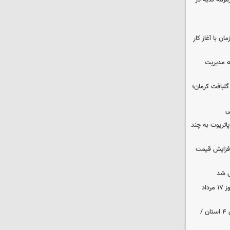
مزمه ندبه در
ن با آغاز کار
ه مدیریت
 حوالی گلبافت کرمان؛
ی
هزار موشک پاتریوت به چند
افزایش قیمت
 شد
قیمت زمان بازگشایی طلا و سکه امروز ۱۷ مرداد
هواشناسی ایران | هشدار نارنجی برای ۴ استان /