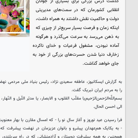
گذشت درس بزرگی برای بسیاری از جوانان
انقلابی کشورمان که در سمت‌های مدیریتی
دولت و حاکمیت نقش داشتند به همراه داشت،
اینکه زمان و فرصت بسیار سریع‌تر از چیزی که
به ذهن می‌رسد به سرعت می‌گذرد و هرگونه
آماده نبودن، مشغول فرعیات و خدای ناکرده
زخارف دنیا شدن حسرت‌های بزرگی از خود به
جای خواهد گذاشت.
به گزارش
ایسکانیوز
، عاطفه سعیدی نژاد، رئیس بنیاد ملی مردمی نهض
را به مردم ایران تبریک گفت.
بسم‌اللَّه‌الرّحمن‌الرّحیم‌
یا مقلّب القلوب و الابصار، یا مدبّر اللّیل و النّهار
الی احسن الحال.
فرا رسیدن عید نوروز و آغاز سال نو را - که امسال مقارن با بهار معنو
- به یکایک هم‌عهدان پیشرو و بانوان عزیزمان در نهضت پیشرفت که 
همچنین به همه پیشرفت دوستان و آزادمنشانی که در راه سربلندی 