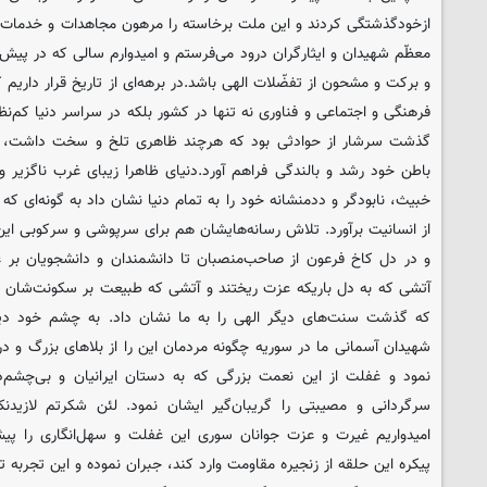
ازخودگذشتگی کردند و این ملت برخاسته را مرهون مجاهدات و خدمات خود
معظّم شهیدان و ایثارگران درود می‌فرستم و امیدوارم سالی که در پیش
و برکت و مشحون از تفضّلات الهی باشد.
در برهه‌ای از تاریخ قرار داری
فرهنگی و اجتماعی و فناوری نه تنها در کشور بلکه در سراسر دنیا کم‌ن
گذشت سرشار از حوادثی بود که هرچند ظاهری تلخ و سخت داشت، اما
باطن خود رشد و بالندگی فراهم آورد.
دنیای ظاهرا زیبای غرب ناگزیر 
خبیث، نابودگر و ددمنشانه‌ خود را به تمام دنیا نشان داد به گونه‌ای که آ
از انسانیت برآورد. تلاش رسانه‌هایشان هم برای سرپوشی و سرکوبی 
و در دل کاخ فرعون از صاحب‌منصبان تا دانشمندان و دانشجویان بر عل
آتشی که به دل باریکه عزت ریختند و آتشی که طبیعت بر سکونت‌شان اند
که گذشت سنت‌های دیگر الهی را به ما نشان داد. به چشم خود دی
شهیدان آسمانی ما در سوریه چگونه مردمان این را از بلاهای بزرگ و در
نمود و غفلت از این نعمت بزرگی که به دستان ایرانیان و بی‌چشم
سرگردانی‌ و مصیبتی را گریبان‌گیر ایشان نمود. لئن شکرتم لازیدن
امیدواریم غیرت و عزت جوانان سوری این غفلت و سهل‌انگاری را پیش 
پیکره این حلقه از زنجیره مقاومت وارد کند، جبران نموده و این تجربه 