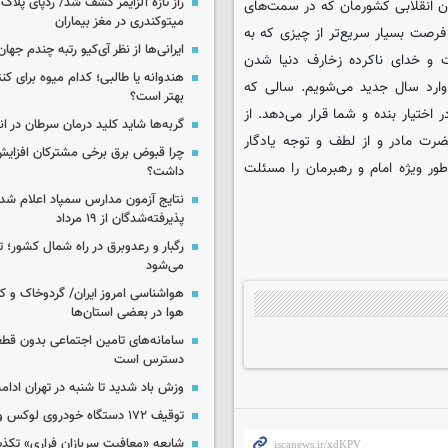
راز تازه آلزایمر کشف شد/ ردپای پلاک‌
ن انقلابی کشورمان که در سمت‌های
میتوکندری در مغز بیماران
رصت بسیار سریع‌تر از چیزی که به
ایرانی‌ها از نظر آی‌کیو رتبه چندم جهان 
 و خدای ناکرده زخارف دنیا شدن
هندوانه یا طالبی؛ کدام‌ میوه برای ک
وارد سال جدید می‌شویم. سالی که
بهتر است؟
ختیار بنده و شما قرار می‌دهد. از
گربه‌ها شاید کلید درمان سرطان در ا
ضرت مادر و از لطف و توجه یادگار
چرا قبوض برق برخی مشترکان افزایش 
 ویژه امام و رهبرمان را مسئلت
داشت؟
نتایج آزمون مدارس سمپاد اعلام شد/
پذیرفته‌شدگان از ۱۹ مرداد
رگبار و رعدوبرق در راه شمال کشور؛ ت
می‌شود
هواشناسی امروز ایران/ گردوخاک و
هوا در بعضی استان‌ها
سامانه‌های تامین اجتماعی بدون قطع
دسترس است
وزش باد شدید تا شنبه در تهران ادامه
توقیف ۱۷۲ دستگاه خودروی لوکس و آپارتمان
شایعه «معافیت سربازان فراری» تکذ