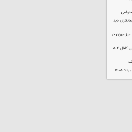
سه‌رقمی
نکاران باید
مرز مهران در
بورس رشد کرد/ شکستن رکورد تاریخی کانال ۵.۴
شد