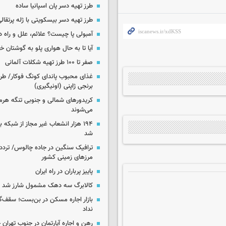
طرز تهیه دسر پان اسپانیا ساده
طرز تهیه دسر بیسکویتی با ژله پرتقال
آمبولی پا چیست؟ علائم، علل و راه د
آیا تا به حال هواری پلو به گوشتان 
صفر تا ۱۰۰ طرز تهیه شکلات آلمانی
غذای محبوب پاندای کونگ فوکار/ طرز
برنجی ژاپنی (اونیگیری)
کریدورهای شمالی و جنوبی تنگه هر
می‌شوند
۱۹۴ هزار انشعاب غیر مجاز از شبکه 
شد
ترافیک سنگین در جاده چالوس/ تردد 
مرزهای زمینی کشور
پاییز پرباران در راه ایران
کالابرگ سه دهک مشمول شارز شد
بازار اجاره مسکن در بن‌بست؛ سقف‌
نداد