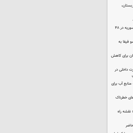
بستان،
۱۷ تجاوز رژیم صهیونیستی به خاک سوریه در ۴۸
 فیفا به
دان برای کاهش
رت داخلی در
منابع آب برای
های خطرناک
نقشه راه
حاضر