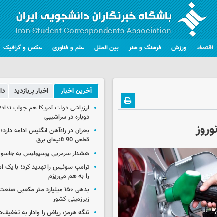
اقتصاد
ورزش
فرهنگ و هنر
بین الملل
علم و فناوری
عکس و گرافیک
آخرین اخبار
اخبار پربازدید
دا
ارزپاشی دولت آمریکا هم جواب نداد؛ 
دوباره در سراشیبی
وروز
بحران در راه‌آهن انگلیس ادامه دارد؛
قطعی 90 ثانیه‌ای برق
هشدار سرمربی پرسپولیس به جاسو
ترامپ سوئیس را تهدید کرد؛ با یک ام
را به هم می‌ریزم
بدهی ۱۵۰ میلیارد متر مکعبی صن
زیرزمینی کشور
تنگه هرمز، ریاض را وادار به تخفیف‌