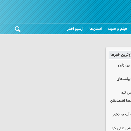
فیلم و صوت
استان‌ها
آرشیو اخبار
غ‌ترین خبرها
ین ژاپن
 پیامدهای
س تیم
ضا اقتصادتان
عت آب به ذخایر
دهی نفتی کرد