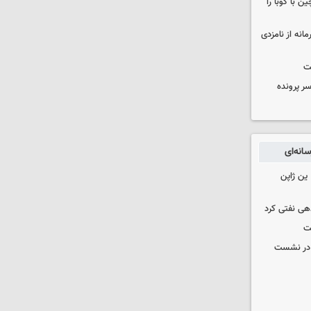
 با کوبا را
حمایت محرمانه از نامزدی
ت
سر پرونده
انه‌ای
ین ژاپن
دهی نفتی کرد
ت
گ در نشست