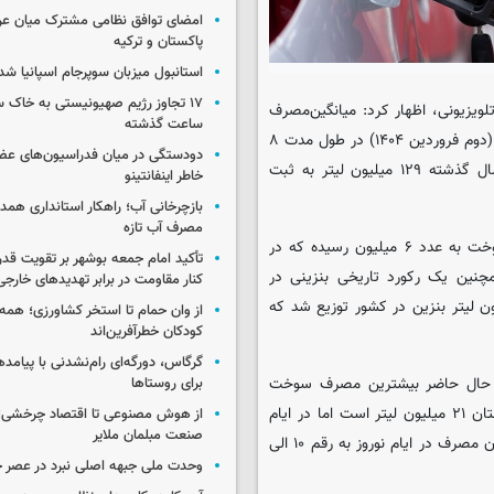
امضای توافق نظامی مشترک میان عر
پاکستان و ترکیه
استانبول میزبان سوپرجام اسپانیا شد
ویزیونی، اظهار کرد: میانگین‌مصرف
ساعت گذشته
سوخت از ابتدای تعطیلات نوروز امسال (۲۵ اسفند ۱۴۰۳) تا روز گذشته (دوم فروردین ۱۴۰۴) در طول مدت ۸
دودستگی در میان فدراسیون‌های عضو
روز ۱۳۷ میلیون لیتر در روز گزارش شده به طوری که این عدد در سال گذشته ۱۲۹ میلیون لیتر به ثبت
خاطر اینفانتینو
بازچرخانی آب؛ راهکار استانداری هم
مصرف آب تازه
ویس کرمی ادامه داد: به طور کلی در مدت ۸ روز میانگین مصرف سوخت به عدد ۶ میلیون رسیده که در
تأکید امام جمعه بوشهر بر تقویت قد
ین یک رکورد تاریخی بنزینی در
کنار مقاومت در برابر تهدیدهای خارجی
 شد به طوری که در ۲۹ اسفند ۱۴۰۳ بالغ بر ۱۶۴ میلیون لیتر بنزین در کشور توزیع شد که
از وان حمام تا استخر کشاورزی؛ همه 
کودکان خطرآفرین‌اند
گرگاس، دورگه‌ای رام‌نشدنی با پیامد
ر حال حاضر بیشترین مصرف سوخت
برای روستاها
بنزین در استان تهران است در روزهای عادی سال، میانگین در این استان ۲۱ میلیون لیتر است اما در ایام
از هوش مصنوعی تا اقتصاد چرخشی؛ 
صنعت مبلمان ملایر
تعطیلات نوروزی مصرف در تهران کاهش پیدا می کند به طوری که میزان مصرف در ایام نوروز به رقم ۱۰ الی
وحدت ملی جبهه اصلی نبرد در عصر 