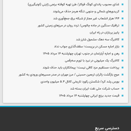
غذای محبوب پاندای کونگ فوکار/ طرز تهیه کوفته برنجی ژاپنی (اونیگیری)
کریدورهای شمالی و جنوبی تنگه هرمز حذف می‌شوند
۱۹۴ هزار انشعاب غیر مجاز از شبکه برق جمع‌آوری شد
ترافیک سنگین در جاده چالوس/ تردد روان در مرزهای زمینی کشور
پاییز پرباران در راه ایران
کالابرگ سه دهک مشمول شارز شد
بازار اجاره مسکن در بن‌بست؛ سقف‌گذاری جواب نداد
رهن و اجاره آپارتمان در جنوب تهران چهارشنبه ۱۴ مرداد ۱۴۰۵
کالابرگ یک میلیونی در نبرد با تورم سه‌رقمی
پرداخت مستقیم مزد کافی نیست؛ پیمانکاران باید حذف شوند
موج بازگشت زائران اربعین حسینی / مرز مهران در صدر مسیرهای ورودی به کشور
بورس رشد کرد/ شکستن رکورد تاریخی کانال ۵.۴ میلیون واحدی
حساب‌ شرکت ملی نفت ایران بسته شد
قیمت جدید برنج ایرانی چهارشنبه ۱۴ مرداد ۱۴۰۵
دسترسی سریع