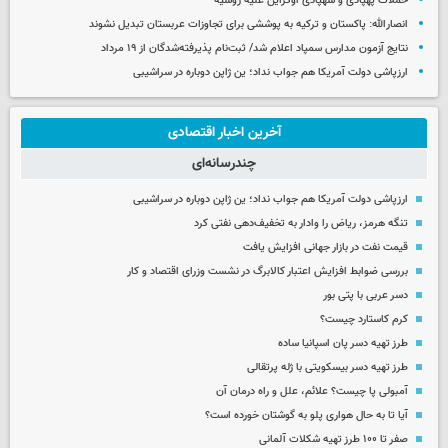
حملات پهپادی و شهپادی اوکراین علیه روسیه
انصارالله: پاکستان و ترکیه به پوششی برای تجاوزات عربستان تبدیل نشوند
نتایج آزمون مدارس سمپاد اعلام شد/ ثبت‌نام پذیرفته‌شدگان از ۱۹ مرداد
ارزپاشی دولت آمریکا هم جواب نداد؛ ین ژاپن دوباره در سراشیبی
آخرین اخبار اقتصادی
چندرسانه‌ای
ارزپاشی دولت آمریکا هم جواب نداد؛ ین ژاپن دوباره در سراشیبی
تنگه هرمز، ریاض را وادار به تخفیف‌دهی نفتی کرد
قیمت نفت در بازار جهانی افزایش یافت
بررسی ضوابط افزایش اعتبار کالابرگ در نشست وزرای اقتصاد و کار
دسر عربی با پتی بور
کرم کاستارد چیست؟
طرز تهیه دسر پان اسپانیا ساده
طرز تهیه دسر بیسکویتی با ژله پرتقالی
آمبولی پا چیست؟ علائم، علل و راه درمان آن
آیا تا به حال هواری پلو به گوشتان خورده است؟
صفر تا ۱۰۰ طرز تهیه شکلات آلمانی