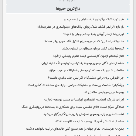
داغ‌ترین خبرها
طرز تهیه کیک برگردان انبه؛ دنیایی از طعم و بو
راز تازه آلزایمر کشف شد/ ردپای پلاک‌های میتوکندری در مغز بیماران
ایرانی‌ها از نظر آی‌کیو رتبه چندم جهان را دارند؟
هندوانه یا طالبی؛ کدام‌ میوه برای کنترل قند خون بهتر است؟
گربه‌ها شاید کلید درمان سرطان در انسان باشند
آغاز ثبت‌نام‌ آزمون کارشناسی ارشد علوم پزشکی از فردا
هشدار نمایندگان جمهوری‌خواه به ترامپ درباره جنگ علیه ایران
متلاشی شدن یک هسته تروریستی خطرناک در غرب عراق
چرا قبوض برق برخی مشترکان افزایش چند برابری داشت؟
پزشکیان: خدمت بی‌منت و مشارکت مردمی، پایه حل مشکلات کشور است
بیفوما در پرسپولیس ماندنی شد
ایران، شریک اتحادیه اقتصادی اوراسیا در مسیر توسعه تجارت
آمادگی مرکز اسناد دفاع مقدس سپاه برای همکاری با رسانه‌ها در روایتگری جنگ
نشست خبری رئیس‌جمهور همزمان با روز خبرنگار برگزار می‌شود
هشدار اطلاعاتی آمریکا: روسیه شاید به ناتو حمله کند
یمن به عربستان: تمام جهان را هم بسیج کنی فایده‌ای برایت نخواهد داشت