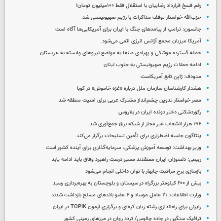
رقم فسخ قرارداد رضاییان با استقلال فقط ۱۰۰میلیون تومان!
حزب‌الله خواستار توقف مذاکرات با رژیم صهیونیستی شد
جانسون: ترامپ از پیامدهای جنگ با ایران برای آمریکایی‌ها آگاه است
آمریکا میزبان مجمع آژانس انرژی اتمی می‌شود
حمله گسترده موشکی و پهپادی صنعا به مواضع نیروهای وابسته به عربستان
ادامه حملات رژیم صهیونیستی به جنوب لبنان
مدودف: ژاپن تابع آمریکاست
هشدار کارشناسان سازمان ملل درباره «غزه‌ خاموش» در کوبا
مصر خواستار تدوین چشم‌انداز مشترک عربی برای امنیت منطقه شد
رکوردشکنی دختر دونده ایران در بلاروس
۱۹۴ هزار انشعاب غیر مجاز از شبکه برق جمع‌آوری شد
پنتاگون جلسه اضطراری برای تأمین تسلیحات برگزار می‌کند
وزیر بهداشت: توسعه آموزش پزشکی، سرمایه‌گذاری برای آینده کشور است
ربیعی: دلسوزان ایران معتقدند مسیر درست راهبرد وفاق باید ادامه یابد
بازسازی برج مراقبت چابهار با توان داخلی انجام می‌شود
بیش از ۲۰۰ کیلومتر بزرگراه در سیستان و بلوچستان به بهره‌برداری رسید
وزارت اطلاعات: ۲۱ عامل موساد و ۴ عضو باندهای مسلح بازداشت شدند
رایزنی برای راه‌اندازی رشته زبان کره‌ای و برگزاری آزمون TOPIK در ایران
ترافیک سنگین در جاده چالوس/ تردد روان در مرزهای زمینی کشور