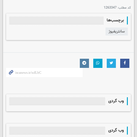
کد مطلب:
1263347
برچسب‌ها
سانتریفیوژ
وب گردی
وب گردی