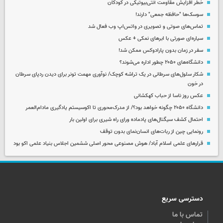
خطر افزایش مقاومت آنتی‌بیوتیکی در کودکان
سوسک‌ها "حافظه جمعی" دارند!
تماس‌های صوتی و تصویری در واتس‌اپ وب فعال شد
سیاره‌ای صورتی با ابرهای نمکی + عکس
سفر در زمان بدون پارادوکس ممکن شد!
دانشگاه‌های ۲۰۵۰ چطور اداره می‌شوند؟
شکار سلول‌های سرطانی در یک تراشه کوچک/ نوآوری مهمت تونر برای دیدن ردپای سرطان
در خون
عکس روز ناسا از حباب کهکشانی
دانشگاه ۲۰۵۰ چگونه خواهد بود؟/ از مدرک‌محوری تا اکوسیستم یادگیری مادام‌العمر
احتمال کشف سیگنال‌های پادماده ورای راه شیری برای اولین بار
رونمایی چین از ربات‌های انسان‌نمای بدون توقف
قرارهای علمی اسلام آباد/ هوش مصنوعی محور اصلی ششمین اجلاس بنیاد علمی اکو بود
دسترسی سریع
تماس با ما