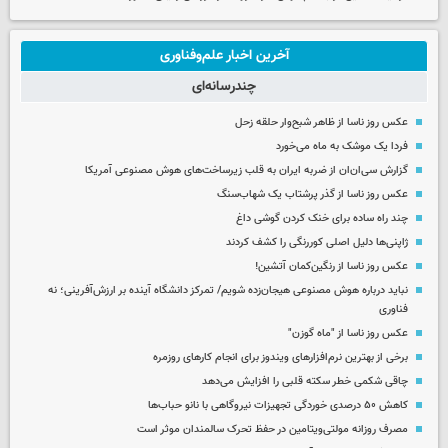
آخرین اخبار علم‌وفناوری
چندرسانه‌ای
عکس روز ناسا از ظاهر شبح‌وار حلقه زحل
فردا یک موشک به ماه می‌خورد
گزارش سی‌ان‌ان از ضربه ایران به قلب زیرساخت‌های هوش مصنوعی آمریکا
عکس روز ناسا از گذر پرشتاب یک شهاب‌سنگ
چند راه‌ ساده برای خنک کردن گوشی داغ
ژاپنی‌ها دلیل اصلی کوررنگی را کشف کردند
عکس روز ناسا از رنگین‌کمان آتشین!
نباید درباره هوش مصنوعی هیجان‌زده شویم/ تمرکز دانشگاه آینده بر ارزش‌آفرینی؛ نه
فناوری
عکس روز ناسا از "ماه گوزن"
برخی از بهترین نرم‌افزارهای ویندوز برای انجام کارهای روزمره
چاقی شکمی خطر سکته قلبی را افزایش می‌دهد
کاهش ۵۰ درصدی خوردگی تجهیزات نیروگاهی با نانو حباب‌ها
مصرف روزانه مولتی‌ویتامین در حفظ تحرک سالمندان موثر است