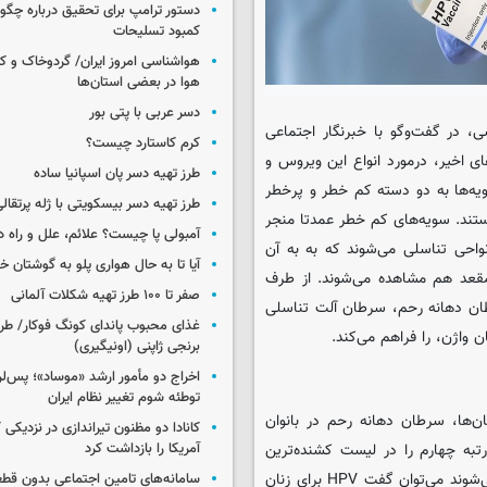
دستور ترامپ برای تحقیق درباره چگو
کمبود تسلیحات
هواشناسی امروز ایران/ گردوخاک و
هوا در بعضی استان‌ها
دسر عربی با پتی بور
، در گفت‌وگو با خبرنگار اجتماعی
کرم کاستارد چیست؟
رفتن درصد شیوع ویروس HPV در سال‌های اخیر، درمورد انواع این ویروس و
طرز تهیه دسر پان اسپانیا ساده
ی دارد که این سویه‌ها به دو دسته کم خطر و پرخطر
طرز تهیه دسر بیسکویتی با ژله پرتقال
وند؛ البته بعضی از سویه‌ها هم حدوسط(Intermediate) هستند. سویه‌های کم خطر عمدتا منجر
آمبولی پا چیست؟ علائم، علل و راه د
 نواحی تناسلی می‌شوند که به به آن
آیا تا به حال هواری پلو به گوشتان 
 مقعد هم مشاهده می‌شوند. از طرف
صفر تا ۱۰۰ طرز تهیه شکلات آلمانی
به ۶ نوع سرطان اعم از سرطان دهانه رحم، سرطان آلت تناسلی
غذای محبوب پاندای کونگ فوکار/ طرز
واژن، را فراهم می‌کند.
برنجی ژاپنی (اونیگیری)
اخراج دو مأمور ارشد «موساد»؛ پس‌
توطئه شوم تغییر نظام ایران
ن‌ها، سرطان دهانه رحم در بانوان
کانادا دو مظنون تیراندازی در نزدیکی
آمریکا را بازداشت کرد
به چهارم را در لیست کشنده‌ترین
سرطان‌ها دارد. به دلیل اینکه فقط زنان به سرطان دهانه رحم دچار می‌شوند می‌توان گفت HPV برای زنان
سامانه‌های تامین اجتماعی بدون قطع