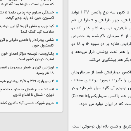
که ممکن است سال‌ها بعد آشکار شو
جهانمیری درمورد انواع مختلف واکسن HPV و تفاوت میان آن‌ها گفت: تا کنون سه نوع واکسن HPV تولید
خستگی مداوم
اکسیژن خون که باید جدی گرفت
شده است که بر اساس دربرگیری سویه‌های مختلف این ویروس، ۲ ظرفیتی، چهار ظرفیتی و ۹ ظرفیتی نام
کبد چرب و نقش قهوه؛ آیا این نوشیدن
گرفته‌اند. تفاوت واکسن های۲، چهار و۹ ظرفیتی این است که واکسن دو ظرفیتی، دوسویه‌ ۱۶ و ۱۸ را که دو
سلامت کبد کمک کند؟
سویه‌ بسیار مهم سرطان‌زا هستند را پوشش می‌دهد(حدود ۷۰ درصد از ۶ سرطان ذکرشده به خصوص
شامی پرطرفدار با طعمی دلپذیر و اثری
سرطان دهانه رحم توسط همین دو سویه ایجاد می‌شوند)؛ واکسن ۴ ظرفیتی علاوه بر دو سویه ۱۶ و ۱۸ دو
کلسترول خون
اصلی دیگر که منجر به ضایعات پوستی می‌شوند(یعنی ۶ و ۱۱ ) را هم تحت پوشش قرار می‌دهد و
یکتاپرست: توسعه مراکز اهدای خون 
امنیت درمان کشور است
اورژانس تهران: شمار مصدومان انفجا
واکسن دوظرفیتی فقط از سرطان‌های
۱۸ نفر رسید
ی را بگیرد؛ درمورد برندهای مختلف
۲ زمین‌لرزه ۳/۹ و ۳/۵ ریشتری هرمزگان را لرزاند
ین برند مرک(Merck) است که واکسن تولیدی آن گارداسیل نام دارد و در
انسداد مسیر شمال به جنوب جاده چال
تهران - شمال تا اطلاع ثانوی
دونوع ۴ ظرفیتی و ۹ ظرفیتی تولید می‌شود. در زمینه واکسن دو ظرفیتی هم واکسن سرواریکس(Cervarix)
حریق شهرک شمس آباد تاکنون کشته
ست که در ایران تولید می ‌شود.
اکسن HPV گفت: سن مناسب تزریق واکسن بازه اول نوجوانی است.