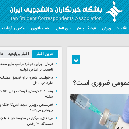
اقتصاد
ورزش
فرهنگ و هنر
بین الملل
علم و فناوری
عکس و گرافیک
آخرین اخبار
اخبار پربازدید
دا
فرمان اجرایی دوباره ترامپ برای مح
تابعیت بر اساس تولد»
درخواست عامری برای تعویق عملیات ان
علیه عربستان
رشد ۴.۸ درصدی قیمت جهانی طلا 
هفته
نظرسنجی رویترز: مردم آمریکا جنگ با 
بی‌ثباتی می‌دانند
تیراندازی مرگبار در مدرسه‌ تایلند با 
دست‌کم ۲۰ زخمی