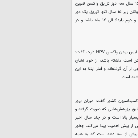
در پروتکل‌ها قبلا برای نوجوانان زیر ۱۵ سال ۲ دوز و برای افراد بالای ۱۵ سال سه دوز تزریق واکسن تعیین
شده بود اما اخیرا با پروهش‌های انجام شده متوجه شده‌اند که برای نوجوانان زیر ۱۵ سال تنها تزریق یک دوز
هم کافی و تاثیرگذار است. برای پروتکل ۲ دوز، فاصله میان دوز اول و دوم باید۶ الی ۱۲ ماه باشد و در
این پزشک ضمن اشاره به اینکه سازمان بهداشت جهانی تاکید بالایی بر ایمن بودن واکسن HPV دارد، گفت:
ن است داشته باشد، از خود نشان
 واکسن HPV، کشورها نتایج خوبی از آن گرفته‌اند و آمار ابتلا به این
شته است.
رد لزوم وارد شدن واکسن HPV به نظام واکسیناسیون کشور گفت: میزان بروز
یون نفر می‌رسد. طبق پژوهش‌هایی که صورت گرفته و
سیار بالا است و در چند سال اخیر
از پیش اهمیت پیدا می‌کند. چطور
و بیش از سه دهه است که به همه