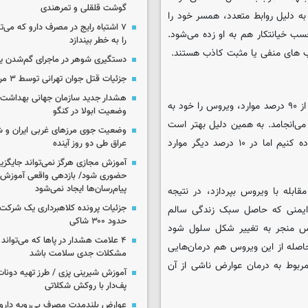
گوشت قلقلی و تمرهندی
ه دلیل روابط متعدد، همسر خود را
۷ اشتباه رایج در مصرف دارو که می‌ت
ی برچسب خیانتکار هم به او زده می‌شود.
را به خطر بیندازد
دستگیری شوهر در ماجرای گم‌شدن ی
جزئیات قتل جوان تهرانی توسط ۳ مرد پژو سوار
هشدار جدید سازمان جهانی بهداشت د
این پزشک درباره درمان این بیماری توضیح داد: سیستم ایمنی در بیش از ۹۰ درصد موارد، ویروس را خود به
وضعیت ابولا در کنگو
می‌انجامد. به همین دلیل بهتر است
وضعیت جوی مرزهای غربی ایران و شه
به جای کلمه قابل درمان از لفظ قابل کنترل برای توصیفHPV استفاده کنیم اما در ۱۰ درصد دیگر موارد
عراق طی دو روز آینده
آموزش مجازی هرگز نمی‌تواند جایگز
حضوری شود/ بازدهی واقعی آموزش ب
پیام‌رسان‌ها ایجاد نمی‌شود
ابله با ویروس بپردازد، در نتیجه
جزئیات پرونده کلاهبرداری یک شرکت 
م ایمنی که حاصل سبک زندگی سالم
حدود ۳۰۰ شاکی
روس منجر به تغییر شکل سلول شود
۴ علامت هشدار در پاها که می‌تواند 
 حاصله از این ویروس هم درمان‌هایی
مشکلات جدی سلامت باشد
مربوط به درمان عوارض ناشی از آن
آموزش شیرینی پزی / طرز تهیه دونات
پف‌دار با روکش شکلاتی
عوارض بلندمدت مصرف بی‌رویه دارو؛