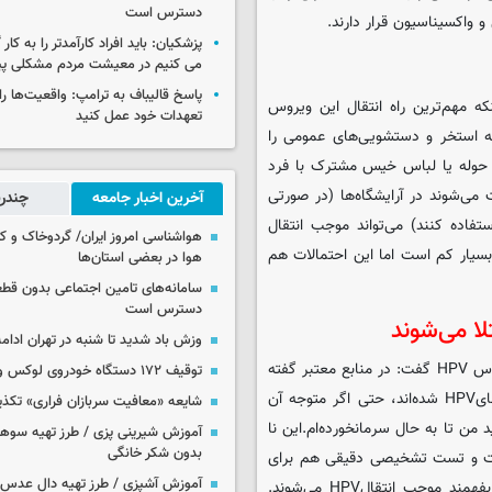
دسترس است
پزشکیان: باید افراد کارآمدتر را به کار
می کنیم در معیشت مردم مشکلی پی
پاسخ قالیباف به ترامپ: واقعیت‌ها را 
ه مهم‌ترین راه انتقال این ویروس
تعهدات خود عمل کنید
ه استخر و دستشویی‌های عمومی را
فاده از حوله یا لباس خیس مشترک با فرد
ی‌شوند در آرایشگاه‌ها (در صورتی
آخرین اخبار جامعه
چندرس
فاده کنند) می‌تواند موجب انتقال
هواشناسی امروز ایران/ گردوخاک و
ی بسیار کم است اما این احتمالات هم
هوا در بعضی استان‌ها
سامانه‌های تامین اجتماعی بدون قطع
دسترس است
وزش باد شدید تا شنبه در تهران ادامه
جهانمیری درمورد امکان ناآگاه بودن برخی بیماران از مبتلا شدن به ویروس HPV گفت: در منابع معتبر گفته
توقیف ۱۷۲ دستگاه خودروی لوکس و آپارتمان
می‌شود همه افراد حتما در طول عمر خود حداقل دچار یکی از سویه‌هایHPV شده‌اند، حتی اگر متوجه آن
شایعه «معافیت سربازان فراری» تکذ
من تا به حال سرمانخورده‌ام.این نا
آموزش شیرینی پزی / طرز تهیه سوه
بدون شکر خانگی
است و تست تشخیصی دقیقی هم برای
آموزش آشپزی / طرز تهیه دال عدس 
مردان وجود ندارد. به همین دلیل مردان خیلی از اوقات بدون اینکه بفهمند موجب انتقالHPV می‌شوند.