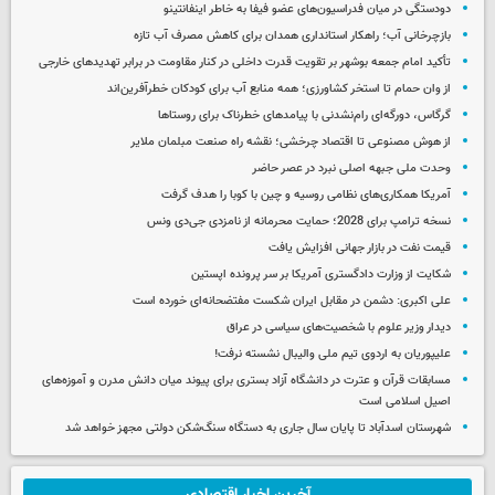
دودستگی در میان فدراسیون‌های عضو فیفا به خاطر اینفانتینو
بازچرخانی آب؛ راهکار استانداری همدان برای کاهش مصرف آب تازه
تأکید امام جمعه بوشهر بر تقویت قدرت داخلی در کنار مقاومت در برابر تهدیدهای خارجی
از وان حمام تا استخر کشاورزی؛ همه منابع آب برای کودکان خطرآفرین‌اند
گرگاس، دورگه‌ای رام‌نشدنی با پیامدهای خطرناک برای روستاها
از هوش مصنوعی تا اقتصاد چرخشی؛ نقشه راه صنعت مبلمان ملایر
وحدت ملی جبهه اصلی نبرد در عصر حاضر
آمریکا همکاری‌های نظامی روسیه و چین با کوبا را هدف گرفت
نسخه ترامپ برای 2028؛ حمایت محرمانه از نامزدی جی‌دی ونس
قیمت نفت در بازار جهانی افزایش یافت
شکایت از وزارت دادگستری آمریکا بر سر پرونده اپستین
علی اکبری: دشمن در مقابل ایران شکست مفتضحانه‌ای خورده است
دیدار وزیر علوم با شخصیت‌های سیاسی در عراق
علیپوریان به اردوی تیم ملی والیبال نشسته نرفت!
مسابقات قرآن و عترت در دانشگاه آزاد بستری برای پیوند میان دانش مدرن و آموزه‌های
اصیل اسلامی است
شهرستان اسدآباد تا پایان سال جاری به دستگاه سنگ‌شکن دولتی مجهز خواهد شد
آخرین اخبار اقتصادی