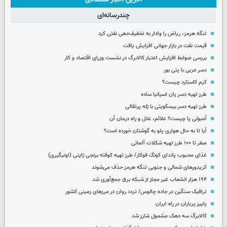
چندرسانه‌ای
تنگه هرمز، ریاض را وادار به تخفیف‌دهی نفتی کرد
قیمت نفت در بازار جهانی افزایش یافت
بررسی ضوابط افزایش اعتبار کالابرگ در نشست وزرای اقتصاد و کار
دسر عربی با پتی بور
کرم کاستارد چیست؟
طرز تهیه دسر پان اسپانیا ساده
طرز تهیه دسر بیسکویتی با ژله پرتقالی
آمبولی پا چیست؟ علائم، علل و راه درمان آن
آیا تا به حال هواری پلو به گوشتان خورده است؟
صفر تا ۱۰۰ طرز تهیه شکلات آلمانی
غذای محبوب پاندای کونگ فوکار/ طرز تهیه کوفته برنجی ژاپنی (اونیگیری)
کریدورهای شمالی و جنوبی تنگه هرمز حذف می‌شوند
۱۹۴ هزار انشعاب غیر مجاز از شبکه برق جمع‌آوری شد
ترافیک سنگین در جاده چالوس/ تردد روان در مرزهای زمینی کشور
پاییز پرباران در راه ایران
کالابرگ سه دهک مشمول شارز شد