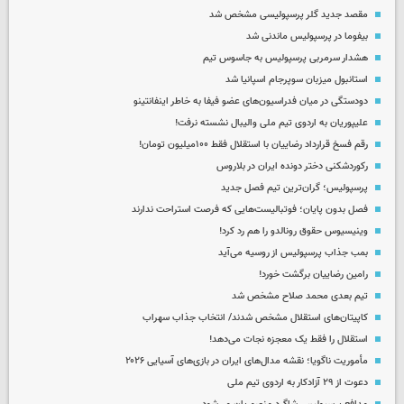
مقصد جدید گلر پرسپولیسی مشخص شد
بیفوما در پرسپولیس ماندنی شد
هشدار سرمربی پرسپولیس به جاسوس تیم
استانبول میزبان سوپرجام اسپانیا شد
دودستگی در میان فدراسیون‌های عضو فیفا به خاطر اینفانتینو
علیپوریان به اردوی تیم ملی والیبال نشسته نرفت!
رقم فسخ قرارداد رضاییان با استقلال فقط ۱۰۰میلیون تومان!
رکوردشکنی دختر دونده ایران در بلاروس
پرسپولیس؛ گران‌ترین تیم فصل جدید
فصل بدون پایان؛ فوتبالیست‌هایی که فرصت استراحت ندارند
وینیسیوس حقوق رونالدو را هم رد کرد!
بمب جذاب پرسپولیس از روسیه می‌آید
رامین رضاییان برگشت خورد!
تیم بعدی محمد صلاح مشخص شد
کاپیتان‌های استقلال مشخص شدند/ انتخاب جذاب سهراب
استقلال را فقط یک معجزه نجات می‌دهد!
مأموریت ناگویا؛ نقشه مدال‌های ایران در بازی‌های آسیایی ۲۰۲۶
دعوت از ۲۹ آزادکار به اردوی تیم ملی