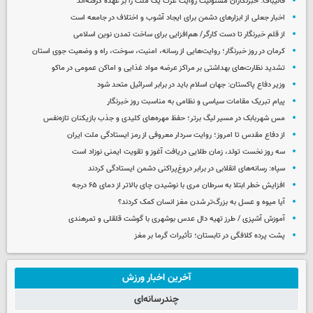
قالیباف: خبرنگاران مسئولیت روایت عزت یک ملت را بر عهده گرفته‌اند
اخبار جعلی از ابزارهای دشمن برای ایجاد آشوب و اختلاف در جامعه است
از قلم خبرنگار تا دست کارگر/ هم‌افزایی برای ساخت تمدن نوین اسلامی
کرمان در روز خبرنگار؛ روایت‌هایی از رسانه، امنیت، سوخت، راه و وضعیت جوی استان
تشدید نظارت‌های بهداشتی بر مراکز عرضه مواد غذایی و اماکن عمومی در ماکو
وزیر دفاع پاکستان: جهان اسلام باید در برابر اسرائیل متحد شود
پیام تبریک مقامات سیاسی و نظامی به مناسبت روز خبرنگار
مس شهربابک در مسیر لیگ برتر؛ حفظ مهره‌های کلیدی و جذب بازیکنان تازه‌نفس
از دفاع مقدس تا امروز؛ روایت سردار معروفی از رمز ایستادگی ملت ایران
سه روز نخست تولد، زمان طلایی دریافت آغوز و تقویت ایمنی نوزاد است
سپاه: رسانه‌های انقلابی در برابر دروغ‌پراکنی دشمن ایستادگی کردند
افزایش خطر ابتلا به سرطان مری با نوشیدن چای بالاتر از دمای ۶۵ درجه
آیا میوه و عسل به بزرگ‌تر شدن مغز انسان کمک کردند؟
آموزش آشپزی / طرز تهیه دال عدس بوشهری با گوشت قلقلی و تمرهندی
پشت پرده کلافگی در تابستان؛ تأثیرات گرما بر مغز
آخرین اخبار ورزش
چندرسانه‌ای