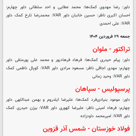
داور: رضا مهدوی کمک‌ها: محمد عطایی و احد سلطانی داور چهارم:
احسان اکبری ناظر: حسین خانبان داور VAR: محمدرضا تارخ کمک داور
VAR: علی احمدی
جمعه ۲۹ فروردین ۱۴۰۴
تراکتور - ملوان
داور: پیام حیدری کمک‌ها: فرهاد فرهادپور و محمد علی پورمتقی داور
چهارم: مهدی اجاقی ناظر: مسعود مرادی داور VAR: کوپال ناظمی کمک
داور VAR: وحید زمانی
پرسپولیس - سپاهان
داور: موعود بنیادی‌فرد کمک‌ها: علیرضا ایلدروم و بهمن عبداللهی داور
چهارم: فرهاد امینی ناظر: علیرضا کهوری داور VAR: بیژن حیدری کمک
داور VAR: امیرمحمد داودزاده
فولاد خوزستان - شمس آذر قزوین