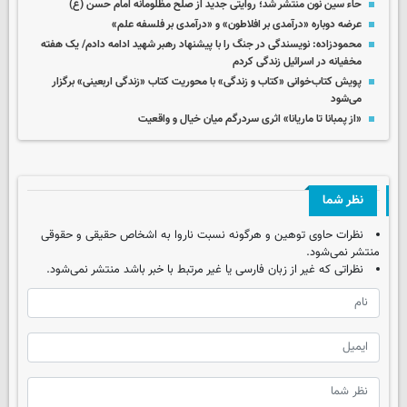
حاء سین نون منتشر شد؛ روایتی جدید از صلح مظلومانه امام حسن (ع)
عرضه دوباره «درآمدی بر افلاطون» و «درآمدی بر فلسفه علم»
محمودزاده: نویسندگی در جنگ را با پیشنهاد رهبر شهید ادامه دادم/ یک هفته
مخفیانه در اسرائیل زندگی کردم
پویش کتاب‌خوانی «کتاب و زندگی» با محوریت کتاب «زندگی اربعینی» برگزار
می‌شود
«از پمبانا تا ماریانا» اثری سردرگم میان خیال و واقعیت
نظر شما
نظرات حاوی توهین و هرگونه نسبت ناروا به اشخاص حقیقی و حقوقی
منتشر نمی‌شود.
نظراتی که غیر از زبان فارسی یا غیر مرتبط با خبر باشد منتشر نمی‌شود.