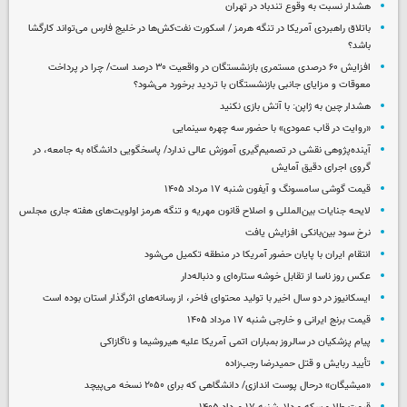
هشدار نسبت به وقوع تندباد در تهران
باتلاق راهبردی آمریکا در تنگه هرمز / اسکورت نفت‌کش‌ها در خلیج فارس می‌تواند کارگشا
باشد؟
افزایش ۶۰ درصدی مستمری‌ بازنشستگان در واقعیت ۳۰ درصد است/ چرا در پرداخت
معوقات و مزایای جانبی بازنشستگان با تردید برخورد می‌شود؟
هشدار چین به ژاپن: با آتش بازی نکنید
«روایت در قاب عمودی» با حضور سه چهره سینمایی
آینده‌پژوهی نقشی در تصمیم‌گیری آموزش عالی ندارد/ پاسخگویی دانشگاه به جامعه، در
گروی اجرای دقیق آمایش
قیمت گوشی سامسونگ و آیفون شنبه ۱۷ مرداد ۱۴۰۵
لایحه جنایات بین‌المللی و اصلاح قانون مهریه و تنگه هرمز اولویت‌های هفته جاری مجلس
نرخ سود بین‌بانکی افزایش یافت
انتقام ایران با پایان حضور آمریکا در منطقه تکمیل می‌شود
عکس روز ناسا از تقابل خوشه ستاره‌ای و دنباله‌دار
ایسکانیوز در دو سال اخیر با تولید محتوای فاخر، از رسانه‌های اثرگذار استان بوده است
قیمت برنج ایرانی و خارجی شنبه ۱۷ مرداد ۱۴۰۵
پیام پزشکیان در سالروز بمباران اتمی آمریکا علیه هیروشیما و ناگازاکی
تأیید ربایش و قتل حمیدرضا رجب‌زاده
«میشیگان» درحال پوست اندازی/ دانشگاهی که برای ۲۰۵۰ نسخه می‌پیچد