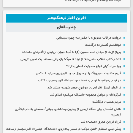
قیمت طلا و سکه و دلار شنبه ۱۷ مرداد ۱۴۰۵
آخرین اخبار فرهنگ‌وهنر
چندرسانه‌ای
«روایت در قاب عمودی» با حضور سه چهره سینمایی
ابوالقاسم قاسم‌زاده درگذشت
پرواز دل‌ها از میدان امام حسین (ع) تا قبله تهران؛ روایتی از قدم‌های جامانده
انتشار کتاب انقلاب مشروطه؛ از تولد تا مرگ/ بازخوانی مستند یک تحول تاریخی
چرا سینماگران توقع مصونیت قضایی دارند؟
گریم متفاوت عموپورنگ را در سریال جدید تلویزیون ببینید + عکس
«از تو می‌خوانم، با تو می‌مانم»؛ دعوت جاماندگان اربعین به کتاب
فراخوان ارسال آثار ادبی با موضوع «رهبر شهید» منتشر شد
کارگردانان و عوامل مجموعه «اعتراف می‌کنم» اعلام شد
مریم همتیان درگذشت
تلاش دشمنان برای حذف اربعین از ویترین رسانه‌های جهانی/ معضلی به نام «بلاگری
اربعین»
فرزاد فرزین مجری «صحنه» شد
پیش بینی استقرار ۳هزار موکب در مسیر پیاده‌روی «جاماندگان ابعین»/ آغاز مراسم از ساعت