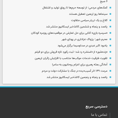
۶ صبح
کمک‌های مردمی؛ از توسعه حرم‌ها تا رونق تولید و اشتغال
سینماها روز اربعین تعطیل هستند
کلاغ و یک تریلر سیاسی متفاوت
پانصد و پنجاه و ششمین کاغذخبر ایسکانیوز منتشر شد
«سرسره بازی» کتابی برای حل تعارض در موقعیت‌های روزمره کودکان
محرم شهر؛ پژواک عزاداری در پهنای شهر
یادبود اکبر عبدی در صداوسیما برگزار می‌شود
«زنده‌شور» از «استخر» رد شد؛ ثبت رکورد تازه فروش برای دو فیلم
تقویت ظرفیت خدمات موکب‌ها متناسب با افزایش زائران اربعین
آمادگی بعثه رهبری برای اعزام روحانیون به سامرا
مرمت ۱۴۹ اثر آسیب‌دیده در جنگ با مشارکت دولت و مردم
پانصد و پنجاه و پنجمین کاغذخبر ایسکانیوز منتشر شد
دسترسی سریع
تماس با ما