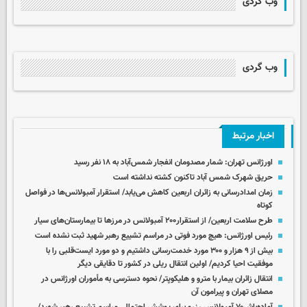
وب گردی
وب گردی
اخبار مرتبط
اورژانس تهران: شمار مصدومان انفجار شمس‌آباد به ۱۸ نفر رسید
حریق شهرک شمس آباد تاکنون کشته نداشته است
زمان امدادرسانی به زائران اربعین کاهش می‌یابد/ استقرار آمبولانس‌ها در فواصل
کوتاه
طرح سلامت اربعین/ از استقرار۲۰۰ آمبولانس در مرزها تا بیمارستان‌های سیار
رئیس اورژانس: هیچ مورد فوتی در مراسم تشییع رهبر شهید ثبت نشده است
بیش از ۹ هزار و ۳۰۰ مورد خدمت‌رسانی داشتیم و دو مورد ایست‌قلبی را با
موفقیت احیا کردیم/ اولین انتقال ریلی در کشور تا دقایقی دیگر
انتقال زائران بیمار با مترو و هلیکوپتر/ نحوه دسترسی به مأموران اورژانس در
مصلای تهران و پیرامون آن