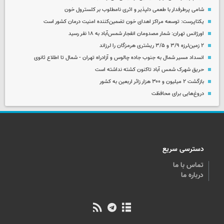
شامی پرطرفدار با طعمی دلپذیر و اثری نامطلوب بر کلسترول خون
یکتاپرست: توسعه مراکز اهدای خون تضمین‌کننده امنیت درمان کشور است
اورژانس تهران: شمار مصدومان انفجار شمس‌آباد به ۱۸ نفر رسید
۲ زمین‌لرزه ۳/۹ و ۳/۵ ریشتری هرمزگان را لرزاند
انسداد مسیر شمال به جنوب جاده چالوس و آزادراه تهران - شمال تا اطلاع ثانوی
حریق شهرک شمس آباد تاکنون کشته نداشته است
بازگشت ۲ میلیون و ۳۰۰ هزار زائر اربعین به کشور
دروغ‌هایی برای محافظت
دسترسی سریع
تماس با ما
درباره ما