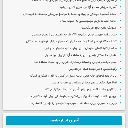
جانسون: ترامپ از پیامدهای جنگ با ایران برای آمریکایی‌ها آگاه است
آمریکا میزبان مجمع آژانس انرژی اتمی می‌شود
حمله گسترده موشکی و پهپادی صنعا به مواضع نیروهای وابسته به عربستان
ادامه حملات رژیم صهیونیستی به جنوب لبنان
مدودف: ژاپن تابع آمریکاست
بنیاد برکت خوزستان بانی تشرف ۳۷۰ نفر به راهپیمایی اربعین حسینی
کشف ۱۷۰۰ تن قیر احتکار شده به ارزش ۱.۷ هزار میلیارد تومان در هرمزگان
هشدار کارشناسان سازمان ملل درباره «غزه‌ خاموش» در کوبا
انتقال ۴۷ هکتار اراضی ملی به منطقه آزاد اردبیل -بیله‌سوار
مصر خواستار تدوین چشم‌انداز مشترک عربی برای امنیت منطقه شد
رکوردشکنی دختر دونده ایران در بلاروس
پایان دغدغه‌های جابه‌جایی اثاثیه منزل در کیش با اقدام ابتکاری گمرک
۱۹۴ هزار انشعاب غیر مجاز از شبکه برق جمع‌آوری شد
پنتاگون جلسه اضطراری برای تأمین تسلیحات برگزار می‌کند
وزیر بهداشت: توسعه آموزش پزشکی، سرمایه‌گذاری برای آینده کشور است
ربیعی: دلسوزان ایران معتقدند مسیر درست راهبرد وفاق باید ادامه یابد
آخرین اخبار جامعه