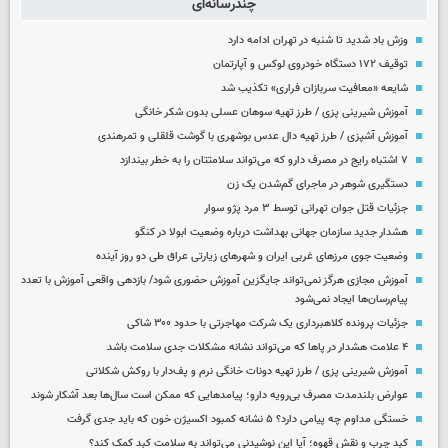
چندرسانه‌ای
وزش باد شدید تا شنبه در تهران ادامه دارد
توقیف ۱۷۲ دستگاه خودروی لوکس و آپارتمان
شایعه «معافیت سربازان فراری» تکذیب شد
آموزش شیرینی پزی / طرز تهیه سوهان عسلی بدون شکر خانگی
آموزش آشپزی / طرز تهیه دال عدس بوشهری با گوشت قلقلی و تمرهندی
۷ اشتباه رایج در مصرف دارو که می‌تواند سلامتتان را به خطر بیندازد
دستگیری شوهر در ماجرای گم‌شدن یک زن
جزئیات قتل جوان تهرانی توسط ۳ مرد پژو سوار
هشدار جدید سازمان جهانی بهداشت درباره وضعیت ابولا در کنگو
وضعیت جوی مرزهای غربی ایران و شهرهای زیارتی عراق طی دو روز آینده
آموزش مجازی هرگز نمی‌تواند جایگزین آموزش حضوری شود/ بازدهی واقعی آموزش با تعدد
پیام‌رسان‌ها ایجاد نمی‌شود
جزئیات پرونده کلاهبرداری یک شرکت مهاجرتی با حدود ۳۰۰ شاکی
۴ علامت هشدار در پاها که می‌تواند نشانه مشکلات جدی سلامت باشد
آموزش شیرینی پزی / طرز تهیه دونات خانگی نرم و پف‌دار با روکش شکلاتی
عوارض بلندمدت مصرف بی‌رویه دارو؛ پیامدهایی که ممکن است سال‌ها بعد آشکار شوند
خستگی مداوم چه پیامی دارد؟ ۵ نشانه کمبود اکسیژن خون که باید جدی گرفت
کبد چرب و نقش قهوه؛ آیا این نوشیدنی می‌تواند به سلامت کبد کمک کند؟